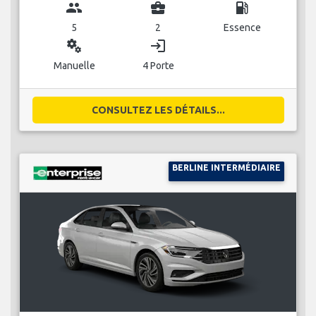
group
business_center
local_gas_station
5
2
Essence
miscellaneous_services
login
Manuelle
4 Porte
CONSULTEZ LES DÉTAILS...
BERLINE INTERMÉDIAIRE