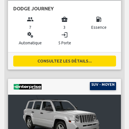
DODGE JOURNEY
group
business_center
local_gas_station
7
3
Essence
miscellaneous_services
login
Automatique
5 Porte
CONSULTEZ LES DÉTAILS...
SUV - MOYEN