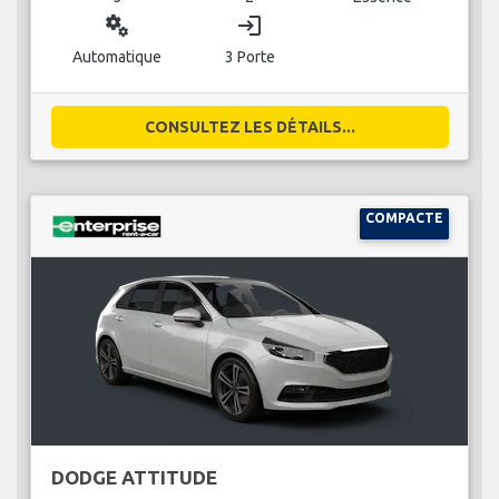
miscellaneous_services
login
Automatique
3 Porte
CONSULTEZ LES DÉTAILS...
COMPACTE
DODGE ATTITUDE