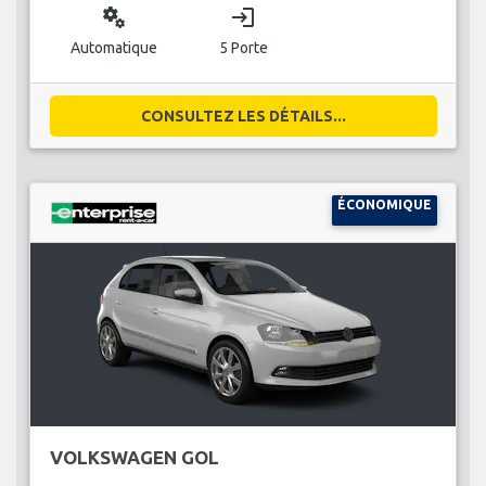
miscellaneous_services
login
Automatique
5 Porte
CONSULTEZ LES DÉTAILS...
ÉCONOMIQUE
VOLKSWAGEN GOL