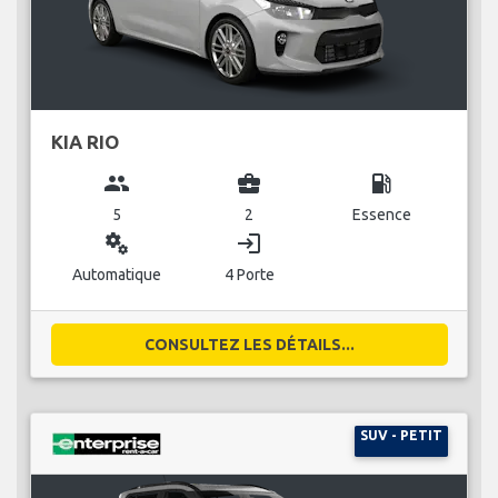
KIA RIO
group
business_center
local_gas_station
5
2
Essence
miscellaneous_services
login
Automatique
4 Porte
CONSULTEZ LES DÉTAILS...
SUV - PETIT