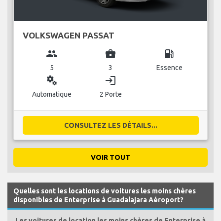
VOLKSWAGEN PASSAT
group
business_center
local_gas_station
5
3
Essence
miscellaneous_services
login
Automatique
2 Porte
CONSULTEZ LES DÉTAILS...
VOIR TOUT
Quelles sont les locations de voitures les moins chères
disponibles de Enterprise à Guadalajara Aéroport?
Les voitures de location les moins chères de Enterprise à