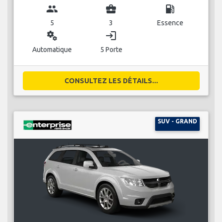
group
business_center
local_gas_station
5
3
Essence
miscellaneous_services
login
Automatique
5 Porte
CONSULTEZ LES DÉTAILS...
SUV - GRAND