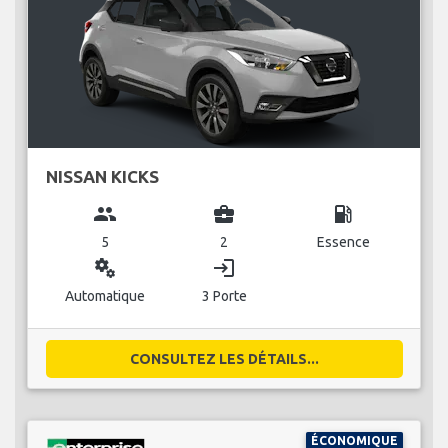
NISSAN KICKS
group
business_center
local_gas_station
5
2
Essence
miscellaneous_services
login
Automatique
3 Porte
CONSULTEZ LES DÉTAILS...
ÉCONOMIQUE