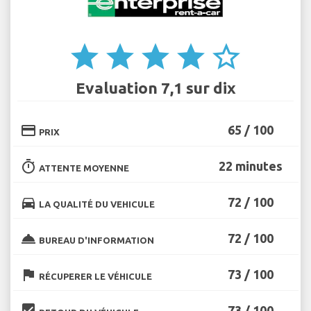
star
star
star
star
star_border
Evaluation 7,1 sur dix
credit_card
65 / 100
PRIX
timer
22 minutes
ATTENTE MOYENNE
directions_car
72 / 100
LA QUALITÉ DU VEHICULE
room_service
72 / 100
BUREAU D'INFORMATION
flag
73 / 100
RÉCUPERER LE VÉHICULE
beenhere
73 / 100