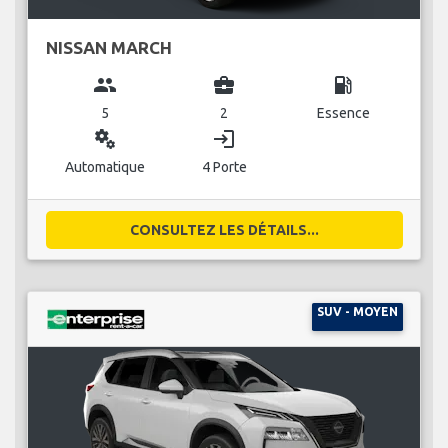
NISSAN MARCH
group
business_center
local_gas_station
5
2
Essence
miscellaneous_services
login
Automatique
4 Porte
CONSULTEZ LES DÉTAILS...
SUV - MOYEN