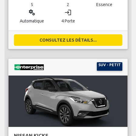
5
2
Essence
miscellaneous_services
login
Automatique
4 Porte
CONSULTEZ LES DÉTAILS...
SUV - PETIT
NISSAN KICKS