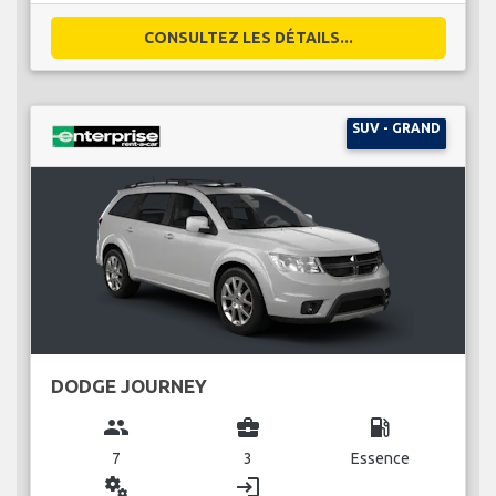
CONSULTEZ LES DÉTAILS...
SUV - GRAND
DODGE JOURNEY
group
business_center
local_gas_station
7
3
Essence
miscellaneous_services
login