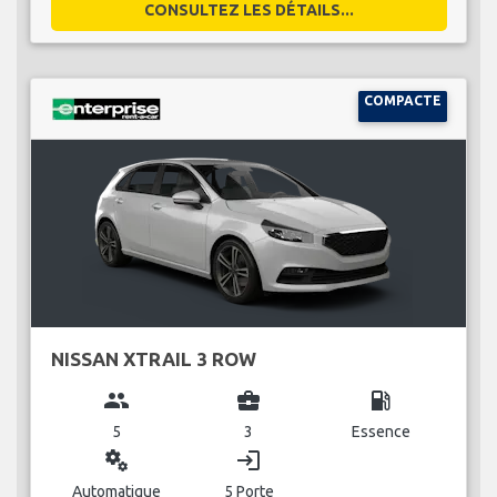
CONSULTEZ LES DÉTAILS...
COMPACTE
NISSAN XTRAIL 3 ROW
group
business_center
local_gas_station
5
3
Essence
miscellaneous_services
login
Automatique
5 Porte