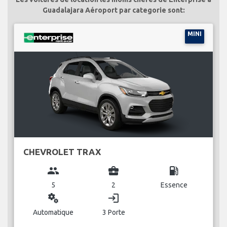
Guadalajara Aéroport par categorie sont:
MINI
CHEVROLET TRAX
group
business_center
local_gas_station
5
2
Essence
miscellaneous_services
login
Automatique
3 Porte