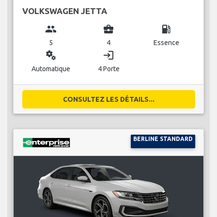
VOLKSWAGEN JETTA
group
business_center
local_gas_station
5
4
Essence
miscellaneous_services
login
Automatique
4 Porte
CONSULTEZ LES DÉTAILS...
BERLINE STANDARD