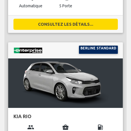
Automatique
5 Porte
CONSULTEZ LES DÉTAILS...
BERLINE STANDARD
KIA RIO
group
business_center
local_gas_station