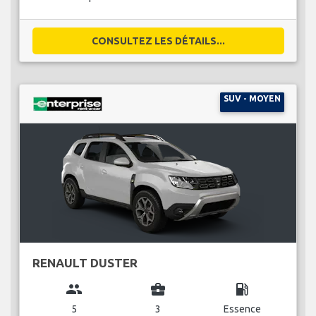
CONSULTEZ LES DÉTAILS...
SUV - MOYEN
RENAULT DUSTER
group
business_center
local_gas_station
5
3
Essence