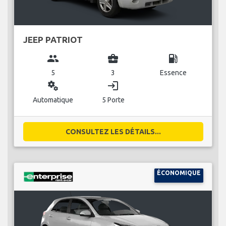
JEEP PATRIOT
group
business_center
local_gas_station
5
3
Essence
miscellaneous_services
login
Automatique
5 Porte
CONSULTEZ LES DÉTAILS...
ÉCONOMIQUE