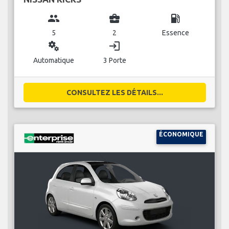
group
business_center
local_gas_station
5
2
Essence
miscellaneous_services
login
Automatique
3 Porte
CONSULTEZ LES DÉTAILS...
ÉCONOMIQUE