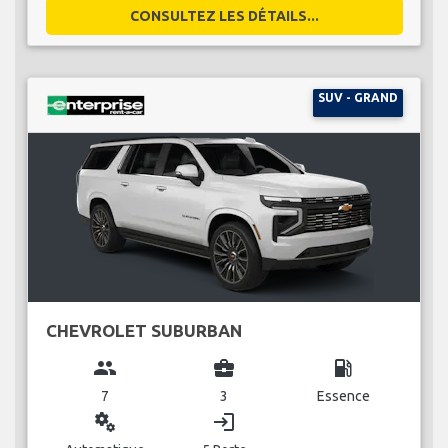
CONSULTEZ LES DÉTAILS...
SUV - GRAND
CHEVROLET SUBURBAN
group
business_center
local_gas_station
7
3
Essence
miscellaneous_services
login