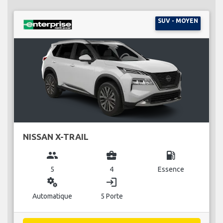
SUV - MOYEN
NISSAN X-TRAIL
group
business_center
local_gas_station
5
4
Essence
miscellaneous_services
login
Automatique
5 Porte