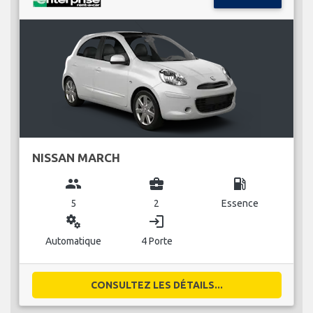
NISSAN MARCH
group
business_center
local_gas_station
5
2
Essence
miscellaneous_services
login
Automatique
4 Porte
CONSULTEZ LES DÉTAILS...