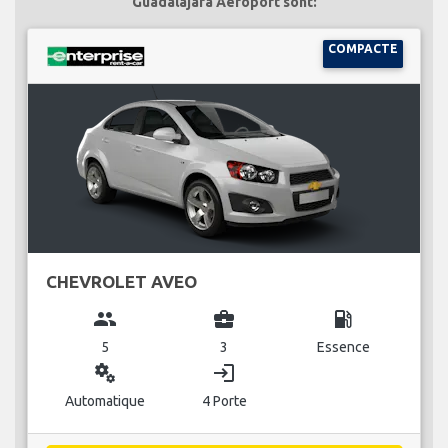
Guadalajara Aéroport sont:
COMPACTE
CHEVROLET AVEO
group
business_center
local_gas_station
5
3
Essence
miscellaneous_services
login
Automatique
4 Porte