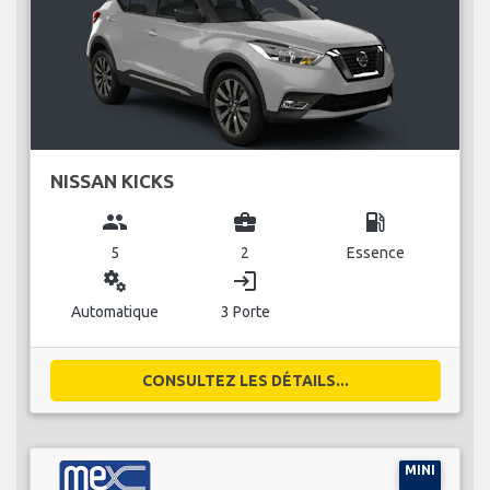
NISSAN KICKS
group
business_center
local_gas_station
5
2
Essence
miscellaneous_services
login
Automatique
3 Porte
CONSULTEZ LES DÉTAILS...
MINI