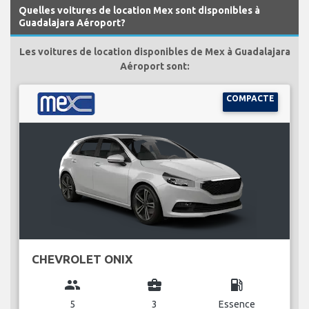
Quelles voitures de location Mex sont disponibles à
Guadalajara Aéroport?
Les voitures de location disponibles de Mex à Guadalajara
Aéroport sont:
COMPACTE
CHEVROLET ONIX
group
business_center
local_gas_station
5
3
Essence