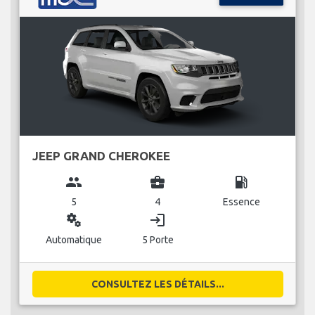
JEEP GRAND CHEROKEE
group
business_center
local_gas_station
5
4
Essence
miscellaneous_services
login
Automatique
5 Porte
CONSULTEZ LES DÉTAILS...