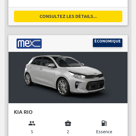
CONSULTEZ LES DÉTAILS...
ÉCONOMIQUE
KIA RIO
group
business_center
local_gas_station
5
2
Essence