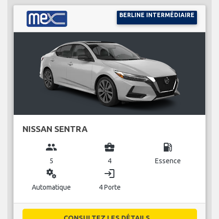
BERLINE INTERMÉDIAIRE
NISSAN SENTRA
group
business_center
local_gas_station
5
4
Essence
miscellaneous_services
login
Automatique
4 Porte
CONSULTEZ LES DÉTAILS...