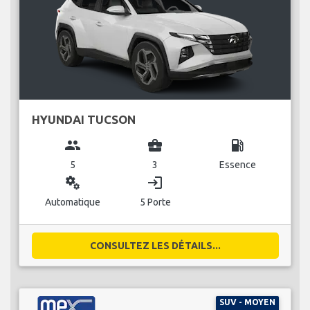
HYUNDAI TUCSON
group
business_center
local_gas_station
5
3
Essence
miscellaneous_services
login
Automatique
5 Porte
CONSULTEZ LES DÉTAILS...
SUV - MOYEN