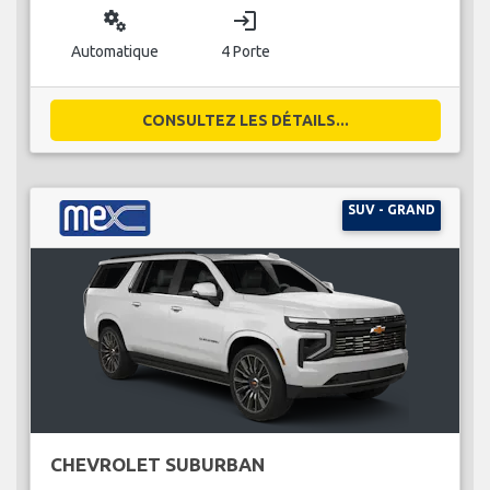
miscellaneous_services
login
Automatique
4 Porte
CONSULTEZ LES DÉTAILS...
SUV - GRAND
CHEVROLET SUBURBAN