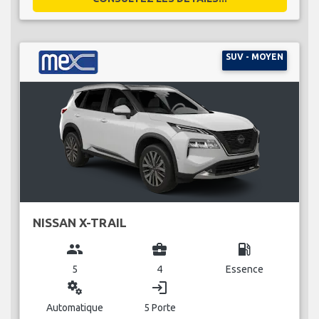
SUV - MOYEN
NISSAN X-TRAIL
group
business_center
local_gas_station
5
4
Essence
miscellaneous_services
login
Automatique
5 Porte