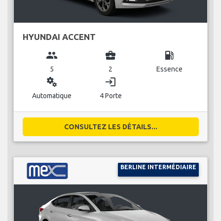
HYUNDAI ACCENT
group
business_center
local_gas_station
5
2
Essence
miscellaneous_services
login
Automatique
4 Porte
CONSULTEZ LES DÉTAILS...
BERLINE INTERMÉDIAIRE