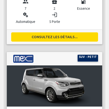
group
business_center
local_gas_station
7
2
Essence
miscellaneous_services
login
Automatique
5 Porte
CONSULTEZ LES DÉTAILS...
SUV - PETIT