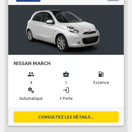
NISSAN MARCH
group
business_center
local_gas_station
4
1
Essence
miscellaneous_services
login
Automatique
3 Porte
CONSULTEZ LES DÉTAILS...