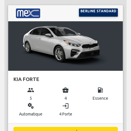
BERLINE STANDARD
KIA FORTE
group
business_center
local_gas_station
5
4
Essence
miscellaneous_services
login
Automatique
4 Porte