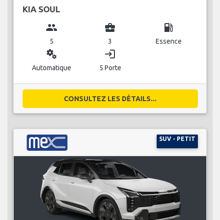
KIA SOUL
group
business_center
local_gas_station
5
3
Essence
miscellaneous_services
login
Automatique
5 Porte
CONSULTEZ LES DÉTAILS...
SUV - PETIT