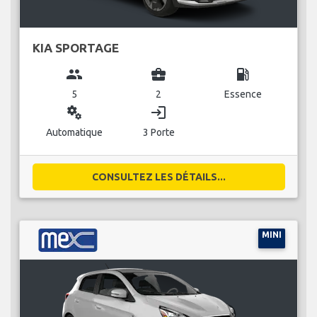
KIA SPORTAGE
group
business_center
local_gas_station
5
2
Essence
miscellaneous_services
login
Automatique
3 Porte
CONSULTEZ LES DÉTAILS...
MINI