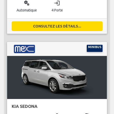
miscellaneous_services
login
Automatique
4 Porte
CONSULTEZ LES DÉTAILS...
MINIBUS
KIA SEDONA