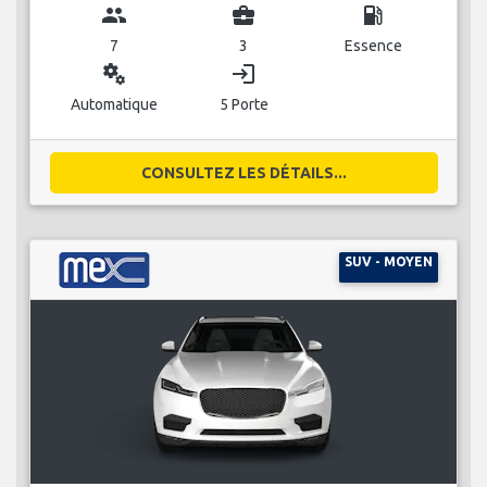
group
business_center
local_gas_station
7
3
Essence
miscellaneous_services
login
Automatique
5 Porte
CONSULTEZ LES DÉTAILS...
SUV - MOYEN