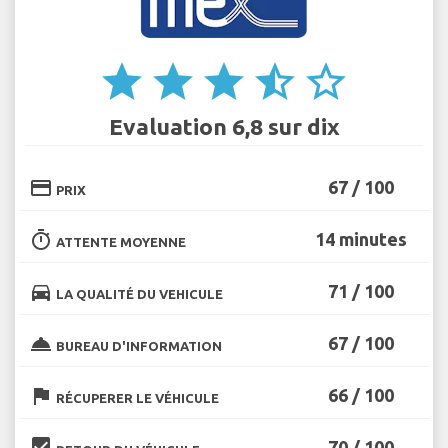
star
star
star
star_half
star_border
Evaluation 6,8 sur dix
credit_card
67 / 100
PRIX
timer
14 minutes
ATTENTE MOYENNE
directions_car
71 / 100
LA QUALITÉ DU VEHICULE
room_service
67 / 100
BUREAU D'INFORMATION
flag
66 / 100
RÉCUPERER LE VÉHICULE
beenhere
70 / 100