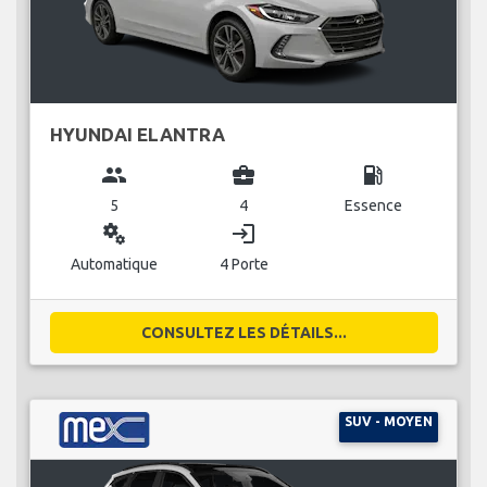
HYUNDAI ELANTRA
group
business_center
local_gas_station
5
4
Essence
miscellaneous_services
login
Automatique
4 Porte
CONSULTEZ LES DÉTAILS...
SUV - MOYEN