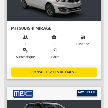
MITSUBISHI MIRAGE
group
business_center
local_gas_station
4
1
Essence
miscellaneous_services
login
Automatique
3 Porte
CONSULTEZ LES DÉTAILS...
SUV - PETIT