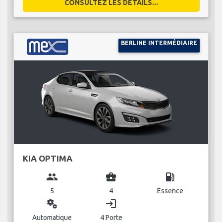
CONSULTEZ LES DÉTAILS...
BERLINE INTERMÉDIAIRE
KIA OPTIMA
group
business_center
local_gas_station
5
4
Essence
miscellaneous_services
login
Automatique
4 Porte