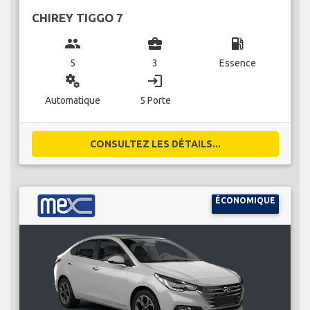
CHIREY TIGGO 7
group
business_center
local_gas_station
5
3
Essence
miscellaneous_services
login
Automatique
5 Porte
CONSULTEZ LES DÉTAILS...
ÉCONOMIQUE