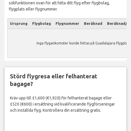
sökfunktionen ovan för att hitta ditt flyg efter flygbolag,
flygplats eller flygnummer.
Ursprung
Flygbolag
Flygnummer
Beräknad
Beräknad/Ak
Inga flygankomster kunde hittas på Guadalajara Flygplats
Störd flygresa eller felhanterat
bagage?
Kräv upp till £1,600 (€1,920) för felhanterat bagage eller
£520 (€600) i ersättning vid kvalificerande flygförseningar
och inställda flyg. Kontrollera din ersättning gratis.