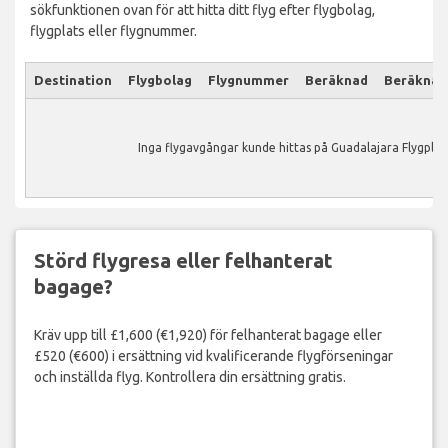
sökfunktionen ovan för att hitta ditt flyg efter flygbolag,
flygplats eller flygnummer.
Destination
Flygbolag
Flygnummer
Beräknad
Beräknad
Inga flygavgångar kunde hittas på Guadalajara Flygplat
Störd flygresa eller felhanterat
bagage?
Kräv upp till £1,600 (€1,920) för felhanterat bagage eller
£520 (€600) i ersättning vid kvalificerande flygförseningar
och inställda flyg. Kontrollera din ersättning gratis.