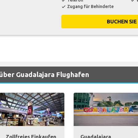
Telefon
check
check
Zugang für Behinderte
check
BUCHEN SIE
 über Guadalajara Flughafen
Zollfreies Einkaufen
Guadalajara