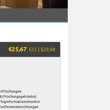
€25,67
£22 | $29,68
Erfrischungen
(Erfrischungsgetränke)
Fluginformationsmonitor
Konferenzeinrichtungen