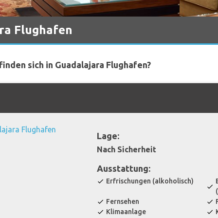
ra Flughafen
inden sich in Guadalajara Flughafen?
Lage:
Nach Sicherheit
Ausstattung:
Erfrischungen (alkoholisch)
check
check
Fernsehen
check
check
Klimaanlage
check
check