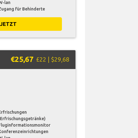
W-lan
Zugang für Behinderte
 JETZT
€25,67
£22 | $29,68
Erfrischungen
(Erfrischungsgetränke)
Fluginformationsmonitor
Konferenzeinrichtungen