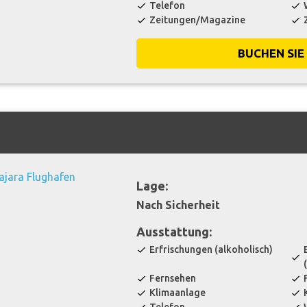
Telefon
check
check
Zeitungen/Magazine
check
check
BUCHEN SIE
Lage:
Nach Sicherheit
Ausstattung:
Erfrischungen (alkoholisch)
check
check
Fernsehen
check
check
Klimaanlage
check
check