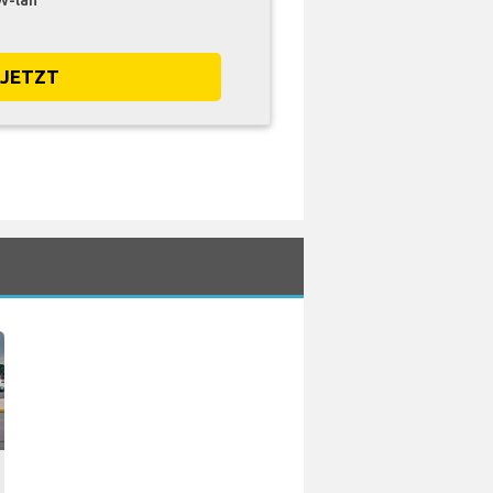
W-lan
 JETZT