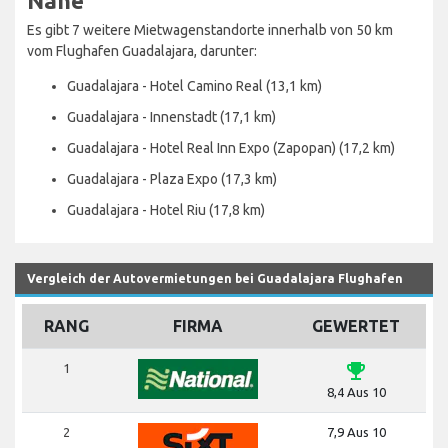
Nähe
Es gibt 7 weitere Mietwagenstandorte innerhalb von 50 km
vom Flughafen Guadalajara, darunter:
Guadalajara - Hotel Camino Real (13,1 km)
Guadalajara - Innenstadt (17,1 km)
Guadalajara - Hotel Real Inn Expo (Zapopan) (17,2 km)
Guadalajara - Plaza Expo (17,3 km)
Guadalajara - Hotel Riu (17,8 km)
Vergleich der Autovermietungen bei Guadalajara Flughafen
RANG
FIRMA
GEWERTET
emoji_events
1
8,4 Aus 10
2
7,9 Aus 10