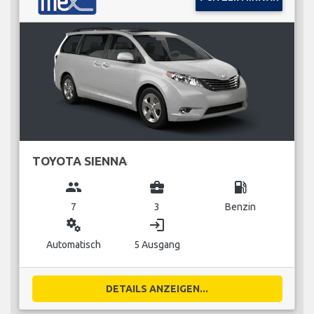
TOYOTA SIENNA
group
business_center
local_gas_station
7
3
Benzin
miscellaneous_services
login
Automatisch
5 Ausgang
DETAILS ANZEIGEN...