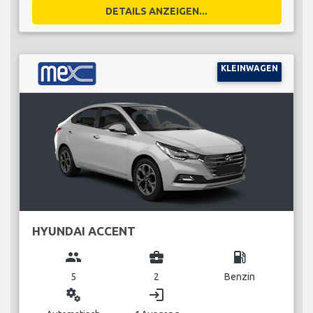
DETAILS ANZEIGEN...
KLEINWAGEN
HYUNDAI ACCENT
group
business_center
local_gas_station
5
2
Benzin
miscellaneous_services
login