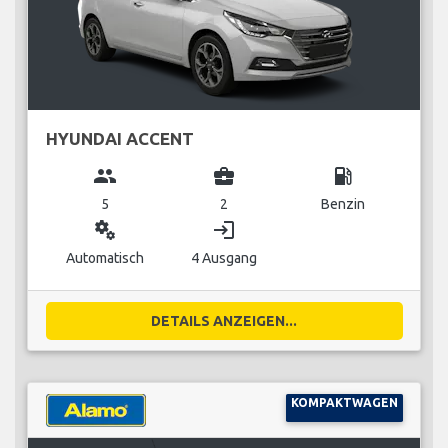
HYUNDAI ACCENT
group
business_center
local_gas_station
5
2
Benzin
miscellaneous_services
login
Automatisch
4 Ausgang
DETAILS ANZEIGEN...
KOMPAKTWAGEN