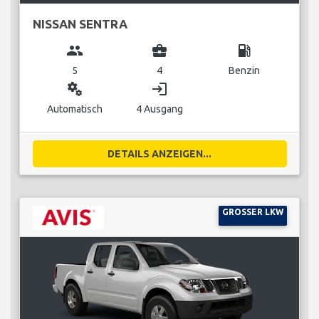
NISSAN SENTRA
group
business_center
local_gas_station
5
4
Benzin
miscellaneous_services
login
Automatisch
4 Ausgang
DETAILS ANZEIGEN...
GROSSER LKW