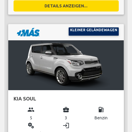
DETAILS ANZEIGEN...
KLEINER GELÄNDEWAGEN
KIA SOUL
group
business_center
local_gas_station
5
3
Benzin
miscellaneous_services
login