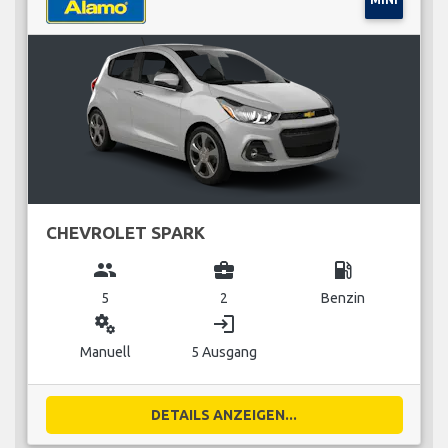
CHEVROLET SPARK
group
business_center
local_gas_station
5
2
Benzin
miscellaneous_services
login
Manuell
5 Ausgang
DETAILS ANZEIGEN...