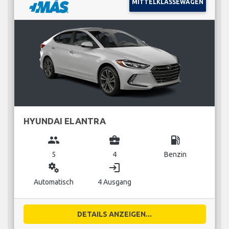
MITTELKLASSEWAGEN
HYUNDAI ELANTRA
group
business_center
local_gas_station
5
4
Benzin
miscellaneous_services
login
Automatisch
4 Ausgang
DETAILS ANZEIGEN...