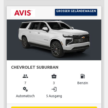
GROSSER GELÄNDEWAGEN
CHEVROLET SUBURBAN
group
business_center
local_gas_station
7
3
Benzin
miscellaneous_services
login
Automatisch
5 Ausgang