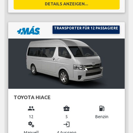
DETAILS ANZEIGEN...
TRANSPORTER FÜR 12 PASSAGIERE
TOYOTA HIACE
group
business_center
local_gas_station
12
5
Benzin
miscellaneous_services
login
Manuell
4 Ausgang