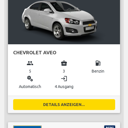
CHEVROLET AVEO
group
business_center
local_gas_station
5
3
Benzin
miscellaneous_services
login
Automatisch
4 Ausgang
DETAILS ANZEIGEN...
MINI