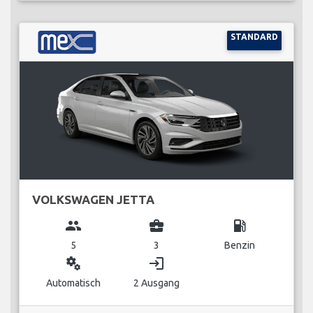
STANDARD
VOLKSWAGEN JETTA
group
business_center
local_gas_station
5
3
Benzin
miscellaneous_services
login
Automatisch
2 Ausgang