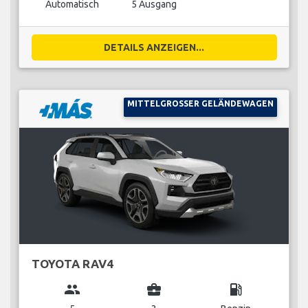
Automatisch
5 Ausgang
DETAILS ANZEIGEN...
MITTELGROSSER GELÄNDEWAGEN
TOYOTA RAV4
group
business_center
local_gas_station