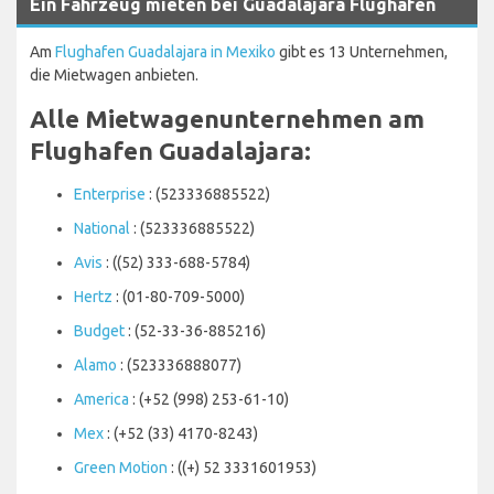
Ein Fahrzeug mieten bei Guadalajara Flughafen
Am
Flughafen Guadalajara in Mexiko
gibt es 13 Unternehmen,
die Mietwagen anbieten.
Alle Mietwagenunternehmen am
Flughafen Guadalajara:
Enterprise
: (523336885522)
National
: (523336885522)
Avis
: ((52) 333-688-5784)
Hertz
: (01-80-709-5000)
Budget
: (52-33-36-885216)
Alamo
: (523336888077)
America
: (+52 (998) 253-61-10)
Mex
: (+52 (33) 4170-8243)
Green Motion
: ((+) 52 3331601953)