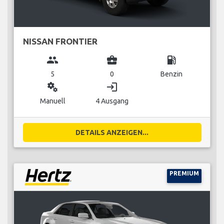
NISSAN FRONTIER
group
business_center
local_gas_station
5
0
Benzin
miscellaneous_services
login
Manuell
4 Ausgang
DETAILS ANZEIGEN...
PREMIUM