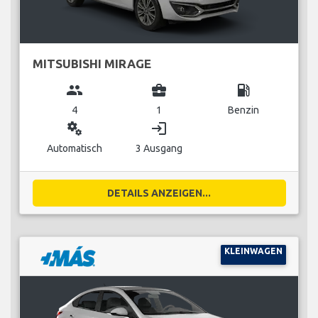
MITSUBISHI MIRAGE
group
business_center
local_gas_station
4
1
Benzin
miscellaneous_services
login
Automatisch
3 Ausgang
DETAILS ANZEIGEN...
KLEINWAGEN