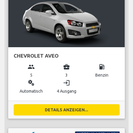
CHEVROLET AVEO
group
business_center
local_gas_station
5
3
Benzin
miscellaneous_services
login
Automatisch
4 Ausgang
DETAILS ANZEIGEN...