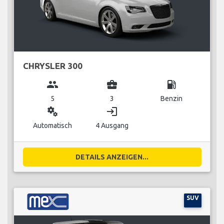
CHRYSLER 300
group
business_center
local_gas_station
5
3
Benzin
miscellaneous_services
login
Automatisch
4 Ausgang
DETAILS ANZEIGEN...
SUV