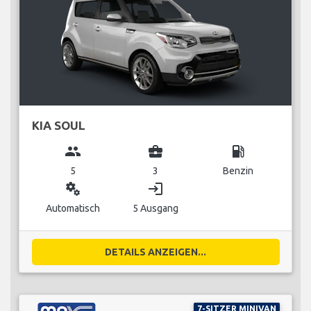
KIA SOUL
group
business_center
local_gas_station
5
3
Benzin
miscellaneous_services
login
Automatisch
5 Ausgang
DETAILS ANZEIGEN...
7-SITZER MINIVAN