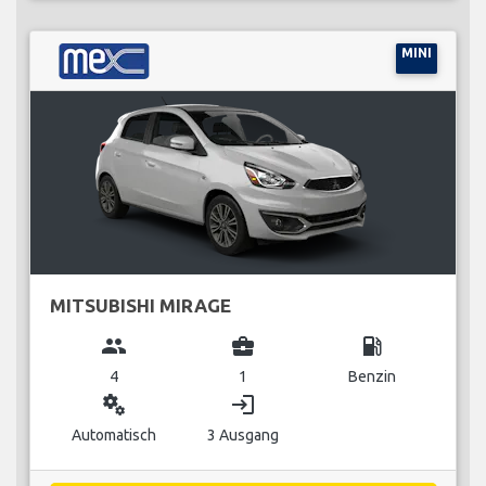
MINI
MITSUBISHI MIRAGE
group
business_center
local_gas_station
4
1
Benzin
miscellaneous_services
login
Automatisch
3 Ausgang