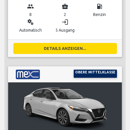
group
business_center
local_gas_station
8
2
Benzin
miscellaneous_services
login
Automatisch
5 Ausgang
DETAILS ANZEIGEN...
OBERE MITTELKLASSE