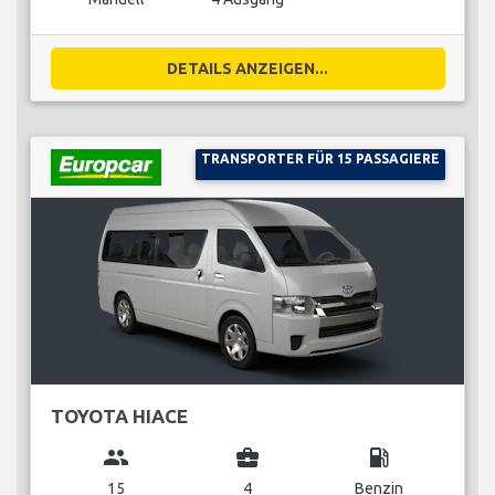
DETAILS ANZEIGEN...
TRANSPORTER FÜR 15 PASSAGIERE
TOYOTA HIACE
group
business_center
local_gas_station
15
4
Benzin