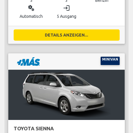
5
3
Benzin
miscellaneous_services
login
Automatisch
5 Ausgang
DETAILS ANZEIGEN...
MINIVAN
TOYOTA SIENNA