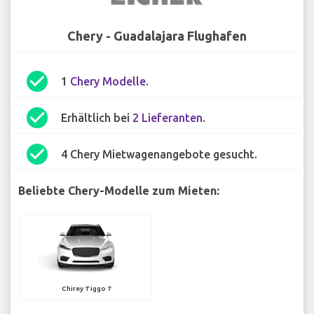
Chery - Guadalajara Flughafen
check_circle
1
Chery Modelle
.
check_circle
Erhältlich bei
2 Lieferanten
.
check_circle
4 Chery Mietwagenangebote gesucht.
Beliebte Chery-Modelle zum Mieten:
Chirey Tiggo 7