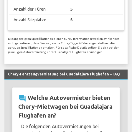
Anzahl der Türen
5
Anzahl Sitzplätze
5
Die angezeigten Spezifikationen dienen nur zu Informationszwecken. Wir können
nicht garantieren, dass Sie das genaue Chirey Tiggo 7-Fahrzeugmodell und die
genauen Spezifikationen erhalten. Für spezifische Details sollten Sie sich bei der
jeweiligen Autovermietung unter Guadalajara Flughafen erkundigen.
Chery-Fahrzeugvermietung bei Guadalajara Flughafen – FAQ
question_answer
Welche Autovermieter bieten
Chery-Mietwagen bei Guadalajara
Flughafen an?
Die folgenden Autovermietungen bei