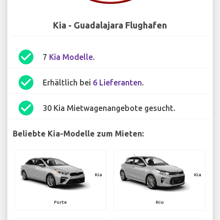
Kia - Guadalajara Flughafen
check_circle
7
Kia Modelle
.
check_circle
Erhältlich bei
6 Lieferanten
.
check_circle
30 Kia Mietwagenangebote gesucht.
Beliebte Kia-Modelle zum Mieten:
Kia
Kia
Forte
Rio