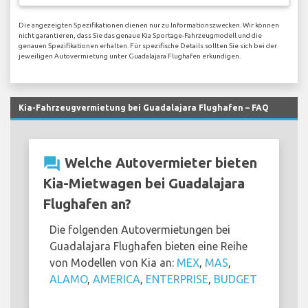
Die angezeigten Spezifikationen dienen nur zu Informationszwecken. Wir können
nicht garantieren, dass Sie das genaue Kia Sportage-Fahrzeugmodell und die
genauen Spezifikationen erhalten. Für spezifische Details sollten Sie sich bei der
jeweiligen Autovermietung unter Guadalajara Flughafen erkundigen.
Kia-Fahrzeugvermietung bei Guadalajara Flughafen – FAQ
question_answer
Welche Autovermieter bieten
Kia-Mietwagen bei Guadalajara
Flughafen an?
Die folgenden Autovermietungen bei
Guadalajara Flughafen bieten eine Reihe
von Modellen von Kia an:
MEX
,
MAS
,
ALAMO
,
AMERICA
,
ENTERPRISE
,
BUDGET