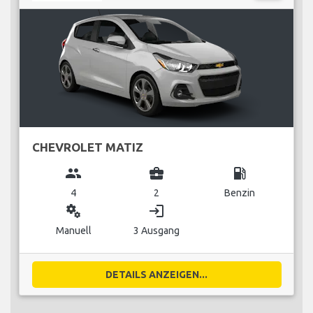
CHEVROLET MATIZ
group
business_center
local_gas_station
4
2
Benzin
miscellaneous_services
login
Manuell
3 Ausgang
DETAILS ANZEIGEN...