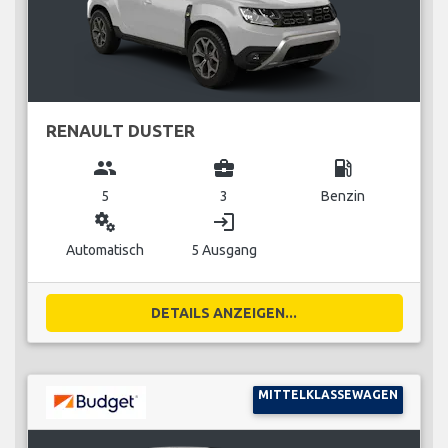
RENAULT DUSTER
group
business_center
local_gas_station
5
3
Benzin
miscellaneous_services
login
Automatisch
5 Ausgang
DETAILS ANZEIGEN...
MITTELKLASSEWAGEN