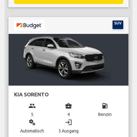
SUV
KIA SORENTO
group
business_center
local_gas_station
5
4
Benzin
miscellaneous_services
login
Automatisch
5 Ausgang