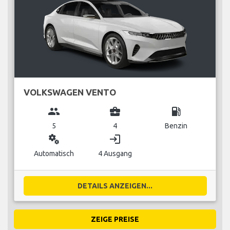
VOLKSWAGEN VENTO
group
business_center
local_gas_station
5
4
Benzin
miscellaneous_services
login
Automatisch
4 Ausgang
DETAILS ANZEIGEN...
ZEIGE PREISE