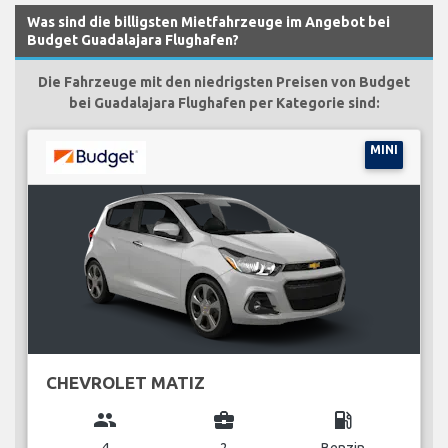
Was sind die billigsten Mietfahrzeuge im Angebot bei
Budget Guadalajara Flughafen?
Die Fahrzeuge mit den niedrigsten Preisen von Budget
bei Guadalajara Flughafen per Kategorie sind:
MINI
CHEVROLET MATIZ
group
business_center
local_gas_station
4
2
Benzin