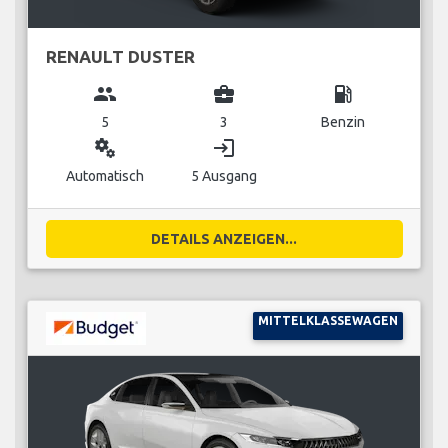
RENAULT DUSTER
group
business_center
local_gas_station
5
3
Benzin
miscellaneous_services
login
Automatisch
5 Ausgang
DETAILS ANZEIGEN...
MITTELKLASSEWAGEN