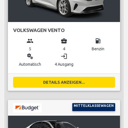
VOLKSWAGEN VENTO
group
business_center
local_gas_station
5
4
Benzin
miscellaneous_services
login
Automatisch
4 Ausgang
DETAILS ANZEIGEN...
MITTELKLASSEWAGEN