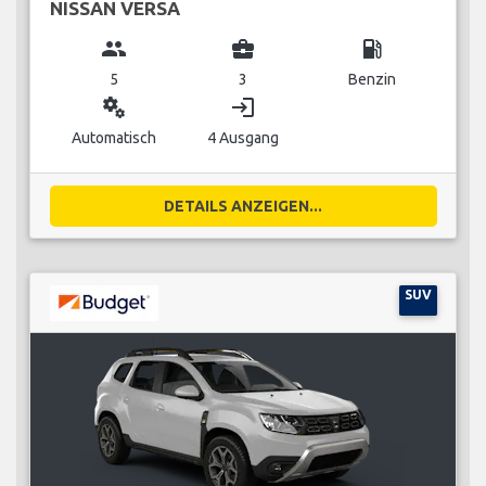
NISSAN VERSA
group
business_center
local_gas_station
5
3
Benzin
miscellaneous_services
login
Automatisch
4 Ausgang
DETAILS ANZEIGEN...
SUV