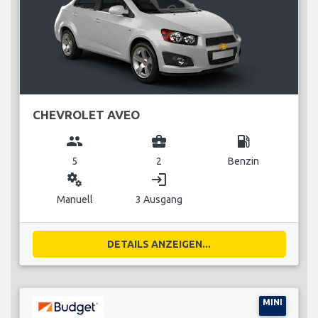
CHEVROLET AVEO
group
business_center
local_gas_station
5
2
Benzin
miscellaneous_services
login
Manuell
3 Ausgang
DETAILS ANZEIGEN...
MINI