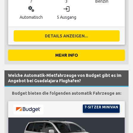
7
3
Benzin
miscellaneous_services
login
Automatisch
5 Ausgang
DETAILS ANZEIGEN...
MEHR INFO
Welche Automatik-Mietfahrzeuge von Budget gibt es im
Angebot bei Guadalajara Flughafen?
Budget bieten die folgenden automatik Fahrzeuge an:
7-SITZER MINIVAN