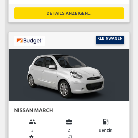
DETAILS ANZEIGEN...
KLEINWAGEN
NISSAN MARCH
group
business_center
local_gas_station
5
2
Benzin