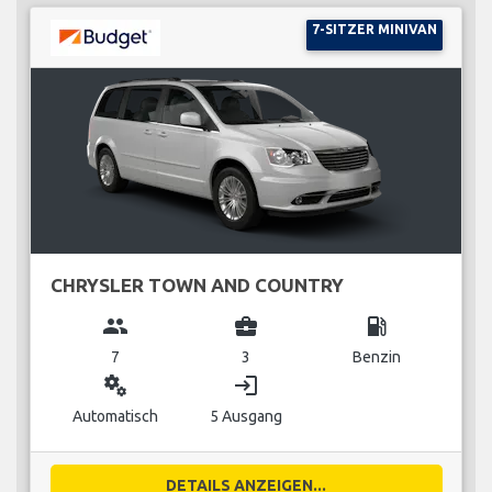
7-SITZER MINIVAN
CHRYSLER TOWN AND COUNTRY
group
business_center
local_gas_station
7
3
Benzin
miscellaneous_services
login
Automatisch
5 Ausgang
DETAILS ANZEIGEN...