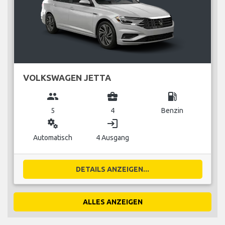
VOLKSWAGEN JETTA
group
business_center
local_gas_station
5
4
Benzin
miscellaneous_services
login
Automatisch
4 Ausgang
DETAILS ANZEIGEN...
ALLES ANZEIGEN