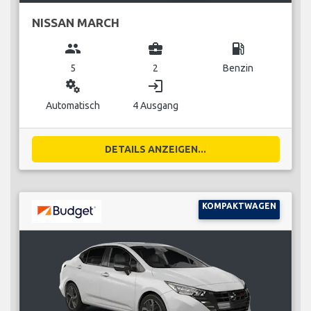
NISSAN MARCH
group
business_center
local_gas_station
5
2
Benzin
miscellaneous_services
login
Automatisch
4 Ausgang
DETAILS ANZEIGEN...
KOMPAKTWAGEN