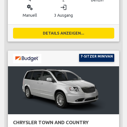
miscellaneous_services
login
Manuell
3 Ausgang
DETAILS ANZEIGEN...
7-SITZER MINIVAN
CHRYSLER TOWN AND COUNTRY