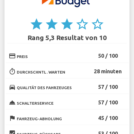
star
star
star
star_border
star_border
Rang 5,3 Resultat von 10
credit_card
50 / 100
PREIS
timer
28 minuten
DURCHSCHNTL. WARTEN
directions_car
57 / 100
QUALITÄT DES FAHRZEUGES
room_service
57 / 100
SCHALTERSERVICE
flag
45 / 100
FAHRZEUG-ABHOLUNG
beenhere
53 / 100