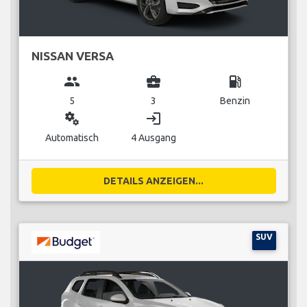
NISSAN VERSA
group
business_center
local_gas_station
5
3
Benzin
miscellaneous_services
login
Automatisch
4 Ausgang
DETAILS ANZEIGEN...
SUV