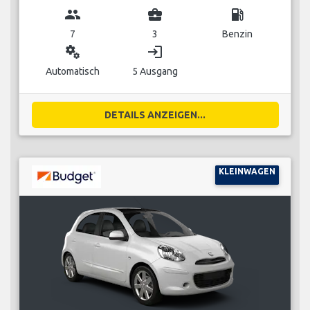
group
business_center
local_gas_station
7
3
Benzin
miscellaneous_services
login
Automatisch
5 Ausgang
DETAILS ANZEIGEN...
KLEINWAGEN