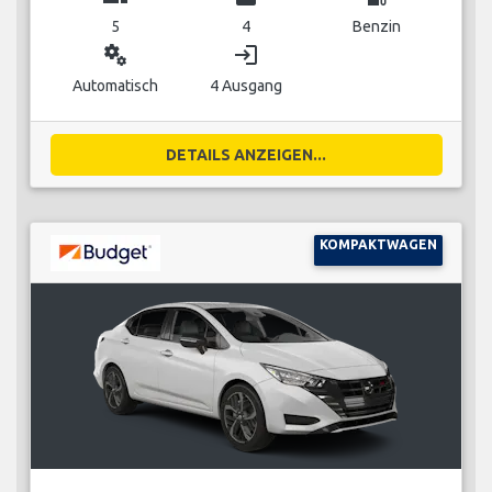
5
4
Benzin
miscellaneous_services
login
Automatisch
4 Ausgang
DETAILS ANZEIGEN...
KOMPAKTWAGEN