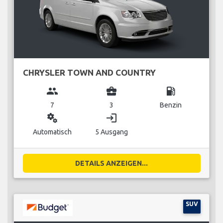
CHRYSLER TOWN AND COUNTRY
group
business_center
local_gas_station
7
3
Benzin
miscellaneous_services
login
Automatisch
5 Ausgang
DETAILS ANZEIGEN...
SUV