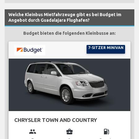
Welche Kleinbus Mietfahrzeuge gibt es bei Budget im
Angebot durch Guadalajara Flughafen?
Budget bieten die folgenden Kleinbusse an:
7-SITZER MINIVAN
CHRYSLER TOWN AND COUNTRY
group
business_center
local_gas_station