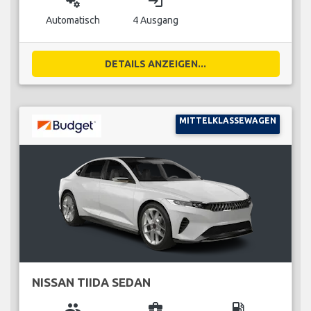
miscellaneous_services
login
Automatisch
4 Ausgang
DETAILS ANZEIGEN...
MITTELKLASSEWAGEN
NISSAN TIIDA SEDAN
group
business_center
local_gas_station