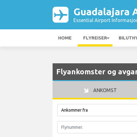
Guadalajara A
Essential Airport Informasjo
HOME
FLYREISER
BILUTH
Flyankomster og avgan
ANKOMST