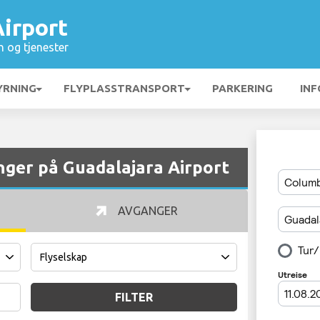
irport
n og tjenester
YRNING
FLYPLASSTRANSPORT
PARKERING
INF
ger på Guadalajara Airport
AVGANGER
FILTER