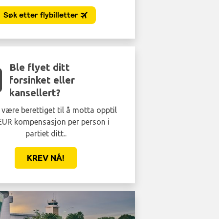
Ble flyet ditt
forsinket eller
kansellert?
være berettiget til å motta opptil
EUR kompensasjon per person i
partiet ditt..
KREV NÅ!