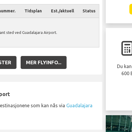
nummer.
Tidsplan
Est./aktuell
Status
ant sted ved Guadalajara Airport.
STER
MER FLYINFO...
Du kan 
600 
rport
destinasjonene som kan nås via
Guadalajara