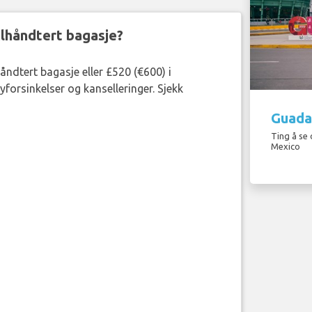
eilhåndtert bagasje?
håndtert bagasje eller £520 (€600) i
forsinkelser og kanselleringer. Sjekk
Guadal
Ting å se 
Mexico