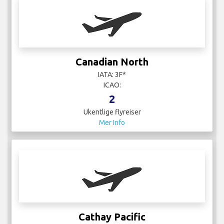
Ukentlige flyreiser
Mer Info
Cathay Pacific
IATA: CX
ICAO: CPA
25
Ukentlige flyreiser
Mer Info
Copa Airlines
IATA: CM