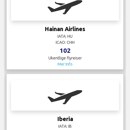
Iberia
IATA: IB
ICAO: IBE
133
Ukentlige flyreiser
Mer Info
Jet Linx Aviation
IATA:
ICAO: JTL
19
Ukentlige flyreiser