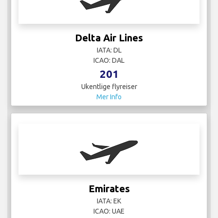
Emirates
IATA: EK
ICAO: UAE
12
Ukentlige flyreiser
Mer Info
euroairlines
IATA:
ICAO:
23
Ukentlige flyreiser
Mer Info