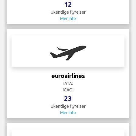
Finnair
IATA: AY
ICAO: FIN
5
Ukentlige flyreiser
Mer Info