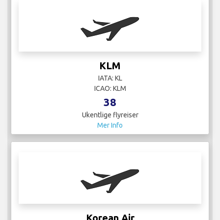
Korean Air
IATA: KE
ICAO: KAL
28
Ukentlige flyreiser
Mer Info
LATAM Airlines
IATA:
ICAO: