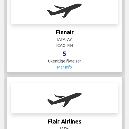
Flair Airlines
IATA:
ICAO:
12
Ukentlige flyreiser
Mer Info
Flexjet
IATA:
ICAO: LXJ
2