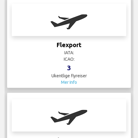
Fly Across
IATA:
ICAO:
1
Ukentlige flyreiser
Mer Info
Frontier
IATA:
ICAO: