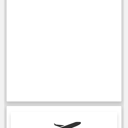
Delta Air Lines
IATA: DL
ICAO: DAL
201
Ukentlige flyreiser
Mer Info