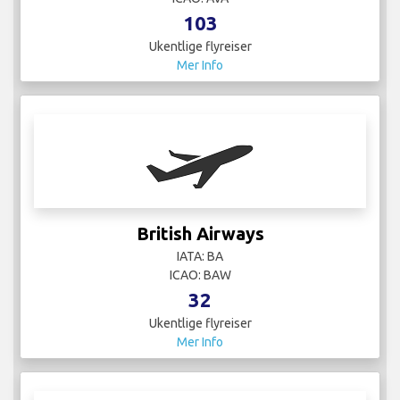
British Airways
IATA: BA
ICAO: BAW
32
Ukentlige flyreiser
Mer Info
Canadian North
IATA: 3F*
ICAO:
2