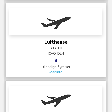
Manasik Aviation
IATA:
ICAO:
23
Ukentlige flyreiser
Mer Info
mas
IATA: