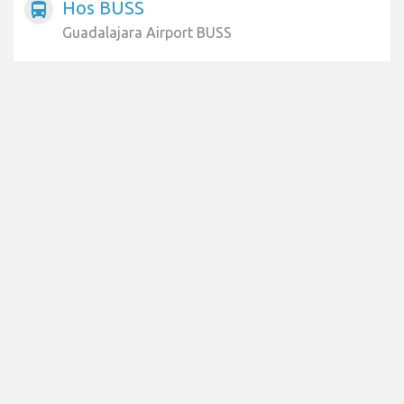
Hos BUSS
directions_bus
Guadalajara Airport BUSS