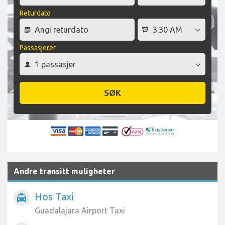
Returdato
Passasjerer
SØK
Andre transitt muligheter
Hos Taxi
local_taxi
Guadalajara Airport Taxi