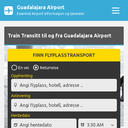
Guadalajara Airport
Essential Airport Informasjon og tjenester
Train Transitt til og fra Guadalajara Airport
FINN FLYPLASSTRANSPORT
En vei
Returreise
Opphenting
Avlevering
Hentedato