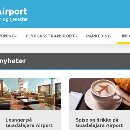
irport
n og tjenester
YRNING
FLYPLASSTRANSPORT
PARKERING
INF
 nyheter
Lounger på
Spise og drikke på
Guadalajara Airport
Guadalajara Airport