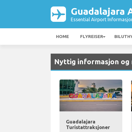
Guadalajara A
Essential Airport Informasjo
HOME
FLYREISER
BILUTH
Nyttig informasjon og
Guadalajara
Turistattraksjoner