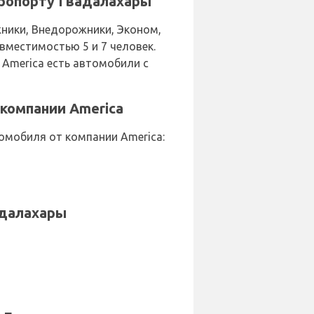
эропорту Гвадалахары
ники, Внедорожники, Эконом,
местимостью 5 и 7 человек.
 America есть автомобили с
компании America
омобиля от компании America:
адалахары