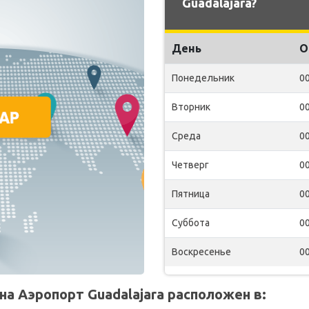
Guadalajara?
День
О
Понедельник
00
Вторник
00
Среда
00
Четверг
00
Пятница
00
Суббота
00
Воскресенье
00
а Аэропорт Guadalajara расположен в: