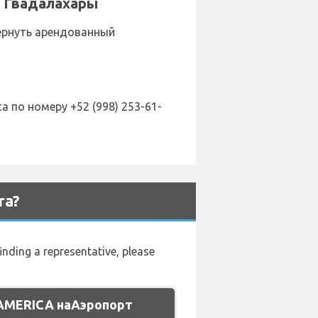
у Гвадалахары
вернуть арендованный
 по номеру +52 (998) 253-61-
ra?
inding a representative, please
 AMERICA наАэропорт