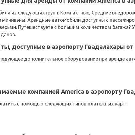
упные для аренды от компании America в а
или из следующих групп: Компактные, Средние внедорож
е минивэны. Арендные автомобили доступны с пассажиров
верьми. Путешествуете с большим количеством багажа? У
оданов.
ы, доступные в аэропорту Гвадалахары от 
ледующее дополнительное оборудование при аренде авт
имаемые компанией America в аэропорту Гв
латить с помощью следующих типов платежных карт: