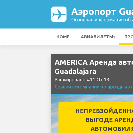
Аэропорт Gua
Основная информация об а
HOME
АВИАБИЛЕТЫ
ПР
AMERICA Аренда авт
Guadalajara
Ранжировано #11 От 13
Сравните компании по аренде авт
НЕПРЕВЗОЙДЕНН
ВЫГОДЕ АРЕН
АВТОМОБИЛ