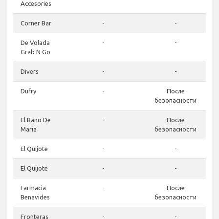
Accesories
Corner Bar
-
-
De Volada
-
-
Grab N Go
Divers
-
-
Dufry
-
После
безопасности
El Bano De
-
После
Maria
безопасности
El Quijote
-
-
El Quijote
-
-
Farmacia
-
После
Benavides
безопасности
Fronteras
-
-