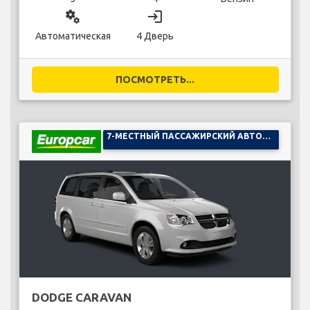
miscellaneous_services
login
Автоматическая
4 Дверь
ПОСМОТРЕТЬ...
7-МЕСТНЫЙ ПАССАЖИРСКИЙ АВТОМОБИЛЬ
DODGE CARAVAN