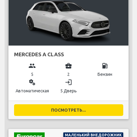
MERCEDES A CLASS
group
business_center
local_gas_station
5
2
Бензин
miscellaneous_services
login
Автоматическая
5 Дверь
ПОСМОТРЕТЬ...
МАЛЕНЬКИЙ ВНЕДОРОЖНИК