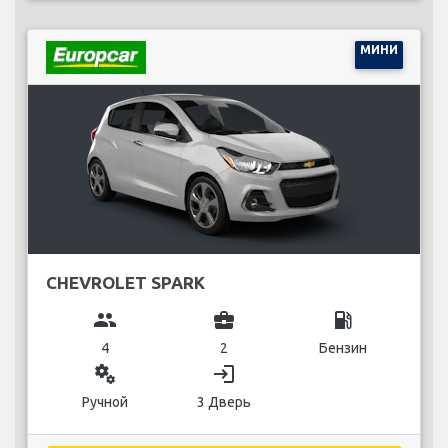
МИНИ
CHEVROLET SPARK
group
business_center
local_gas_station
4
2
Бензин
miscellaneous_services
login
Ручной
3 Дверь