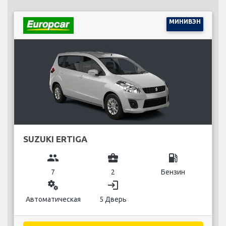
МИНИВЭН
SUZUKI ERTIGA
group
business_center
local_gas_station
7
2
Бензин
miscellaneous_services
login
Автоматическая
5 Дверь