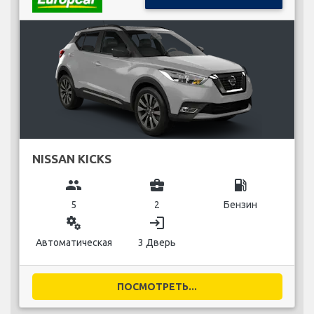
NISSAN KICKS
group
business_center
local_gas_station
5
2
Бензин
miscellaneous_services
login
Автоматическая
3 Дверь
ПОСМОТРЕТЬ...