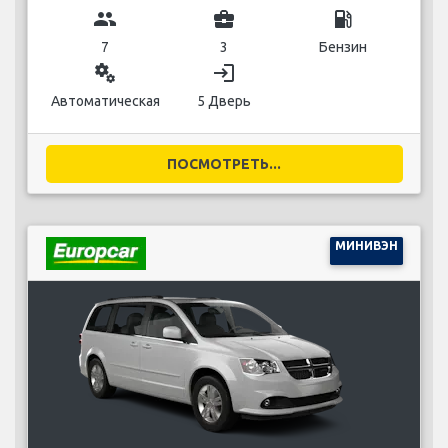
group
business_center
local_gas_station
7
3
Бензин
miscellaneous_services
login
Автоматическая
5 Дверь
ПОСМОТРЕТЬ...
МИНИВЭН