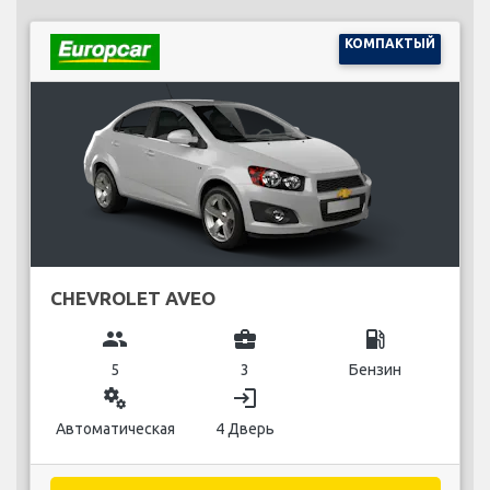
КОМПАКТЫЙ
CHEVROLET AVEO
group
business_center
local_gas_station
5
3
Бензин
miscellaneous_services
login
Автоматическая
4 Дверь