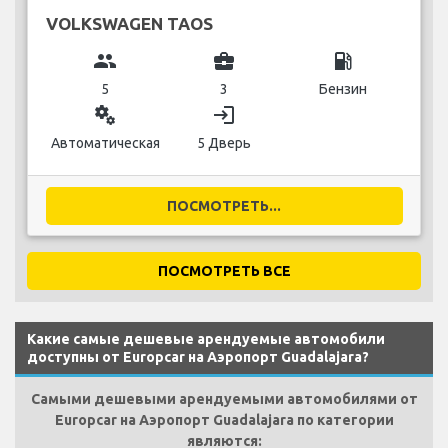
VOLKSWAGEN TAOS
group
business_center
local_gas_station
5
3
Бензин
miscellaneous_services
login
Автоматическая
5 Дверь
ПОСМОТРЕТЬ...
ПОСМОТРЕТЬ ВСЕ
Какие самые дешевые арендуемые автомобили
доступны от Europcar на Аэропорт Guadalajara?
Самыми дешевыми арендуемыми автомобилями от
Europcar на Аэропорт Guadalajara по категории
являются: