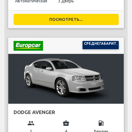
Автоматическая
3 Дверь
ПОСМОТРЕТЬ...
СРЕДНЕГАБАРИТ.
DODGE AVENGER
group
business_center
local_gas_station
5
4
Бензин