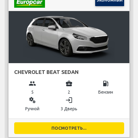
ЭКОНОМНЫЙ
CHEVROLET BEAT SEDAN
group
business_center
local_gas_station
5
2
Бензин
miscellaneous_services
login
Ручной
3 Дверь
ПОСМОТРЕТЬ...