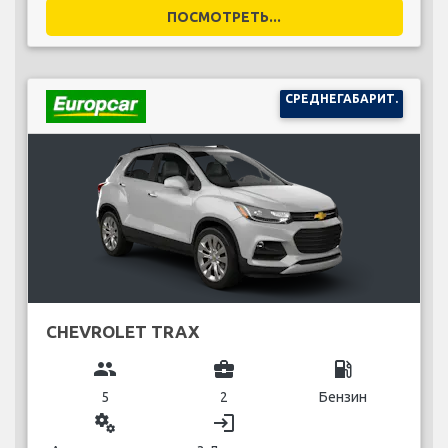
ПОСМОТРЕТЬ...
СРЕДНЕГАБАРИТ.
CHEVROLET TRAX
group
business_center
local_gas_station
5
2
Бензин
miscellaneous_services
login