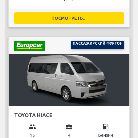
ПОСМОТРЕТЬ...
ПАССАЖИРСКИЙ ФУРГОН
TOYOTA HIACE
group
business_center
local_gas_station
15
4
Бензин