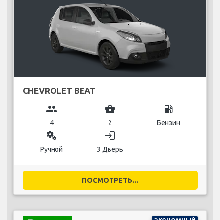
CHEVROLET BEAT
group
business_center
local_gas_station
4
2
Бензин
miscellaneous_services
login
Ручной
3 Дверь
ПОСМОТРЕТЬ...