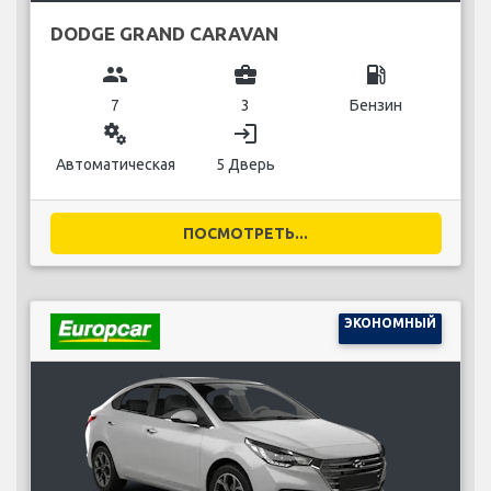
DODGE GRAND CARAVAN
group
business_center
local_gas_station
7
3
Бензин
miscellaneous_services
login
Автоматическая
5 Дверь
ПОСМОТРЕТЬ...
ЭКОНОМНЫЙ