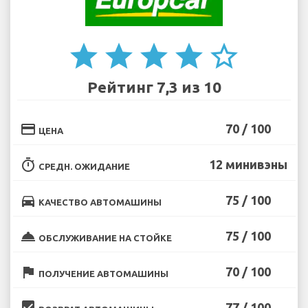
star
star
star
star
star_border
Рейтинг 7,3 из 10
credit_card
70 / 100
ЦЕНА
timer
12 минивэны
СРЕДН. ОЖИДАНИЕ
directions_car
75 / 100
КАЧЕСТВО АВТОМАШИНЫ
room_service
75 / 100
ОБСЛУЖИВАНИЕ НА СТОЙКЕ
flag
70 / 100
ПОЛУЧЕНИЕ АВТОМАШИНЫ
beenhere
77 / 100