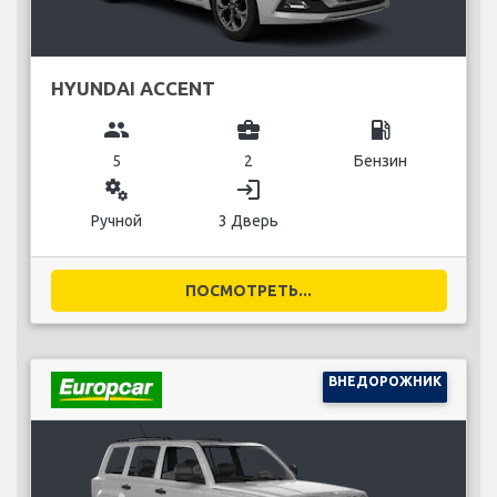
HYUNDAI ACCENT
group
business_center
local_gas_station
5
2
Бензин
miscellaneous_services
login
Ручной
3 Дверь
ПОСМОТРЕТЬ...
ВНЕДОРОЖНИК