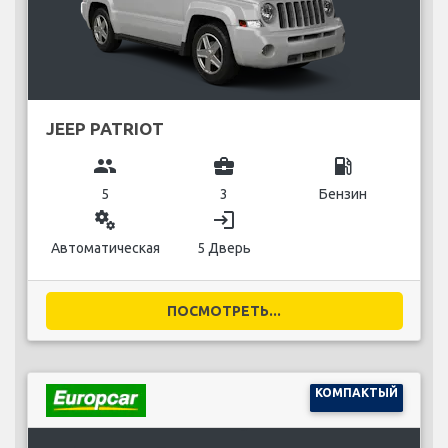
JEEP PATRIOT
group
business_center
local_gas_station
5
3
Бензин
miscellaneous_services
login
Автоматическая
5 Дверь
ПОСМОТРЕТЬ...
КОМПАКТЫЙ