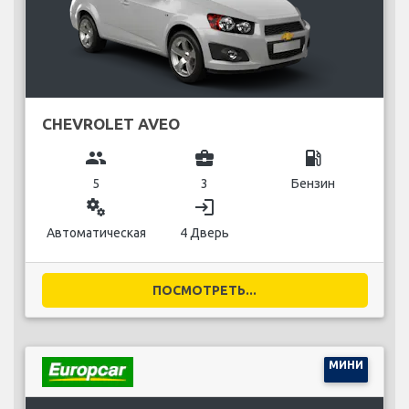
CHEVROLET AVEO
group
business_center
local_gas_station
5
3
Бензин
miscellaneous_services
login
Автоматическая
4 Дверь
ПОСМОТРЕТЬ...
МИНИ