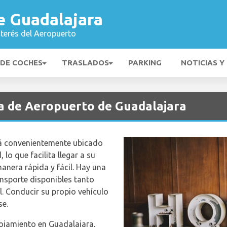
e Guadalajara
nterés del Aeropuerto
 DE COCHES
TRASLADOS
PARKING
NOTICIAS Y
a de Aeropuerto de Guadalajara
á convenientemente ubicado
 lo que facilita llegar a su
manera rápida y fácil. Hay una
nsporte disponibles tanto
. Conducir su propio vehículo
se.
ojamiento en Guadalajara,