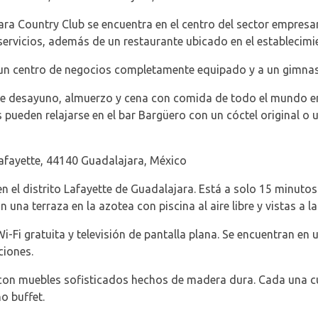
a Country Club se encuentra en el centro del sector empresari
ervicios, además de un restaurante ubicado en el establecimi
n centro de negocios completamente equipado y a un gimnasi
e desayuno, almuerzo y cena con comida de todo el mundo en 
pueden relajarse en el bar Bargüero con un cóctel original o 
afayette, 44140 Guadalajara, México
n el distrito Lafayette de Guadalajara. Está a solo 15 minutos
 una terraza en la azotea con piscina al aire libre y vistas a l
-Fi gratuita y televisión de pantalla plana. Se encuentran en 
ciones.
 con muebles sofisticados hechos de madera dura. Cada una c
o buffet.