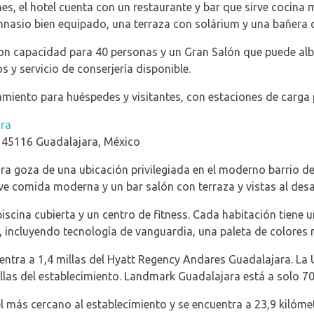
s, el hotel cuenta con un restaurante y bar que sirve cocina m
mnasio bien equipado, una terraza con solárium y una bañera 
 con capacidad para 40 personas y un Gran Salón que puede al
 y servicio de conserjería disponible.
iento para huéspedes y visitantes, con estaciones de carga p
ara
, 45116 Guadalajara, México
 goza de una ubicación privilegiada en el moderno barrio de 
ve comida moderna y un bar salón con terraza y vistas al desa
scina cubierta y un centro de fitness. Cada habitación tiene u
incluyendo tecnología de vanguardia, una paleta de colores r
ntra a 1,4 millas del Hyatt Regency Andares Guadalajara. L
llas del establecimiento. Landmark Guadalajara está a solo 70
l más cercano al establecimiento y se encuentra a 23,9 kilómet