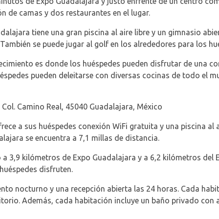
inutos de Expo Guadalajara y justo enfrente de un centro com
ón de camas y dos restaurantes en el lugar.
dalajara tiene una gran piscina al aire libre y un gimnasio ab
También se puede jugar al golf en los alrededores para los hu
ablecimiento es donde los huéspedes pueden disfrutar de una co
éspedes pueden deleitarse con diversas cocinas de todo el mu
 Col. Camino Real, 45040 Guadalajara, México
ece a sus huéspedes conexión WiFi gratuita y una piscina al ai
lajara se encuentra a 7,1 millas de distancia.
 a 3,9 kilómetros de Expo Guadalajara y a 6,2 kilómetros del 
 huéspedes disfruten.
ento nocturno y una recepción abierta las 24 horas. Cada habi
critorio. Además, cada habitación incluye un baño privado con 