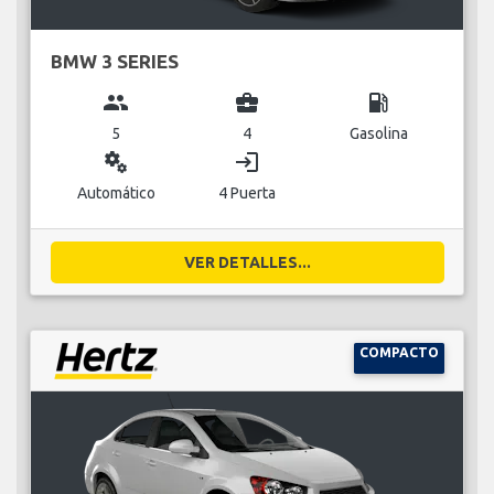
BMW 3 SERIES
group
business_center
local_gas_station
5
4
Gasolina
miscellaneous_services
login
Automático
4 Puerta
VER DETALLES...
COMPACTO