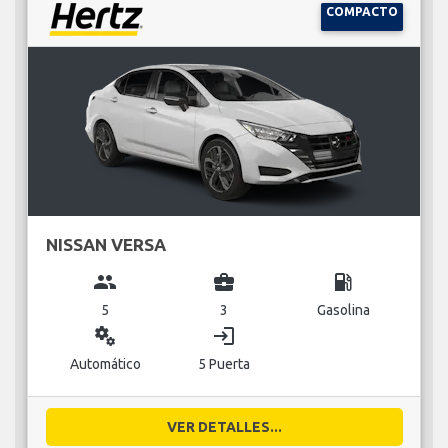
COMPACTO
NISSAN VERSA
group
business_center
local_gas_station
5
3
Gasolina
miscellaneous_services
login
Automático
5 Puerta
VER DETALLES...