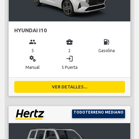
HYUNDAI I10
group
business_center
local_gas_station
5
2
Gasolina
miscellaneous_services
login
Manual
5 Puerta
VER DETALLES...
TODOTERRENO MEDIANO