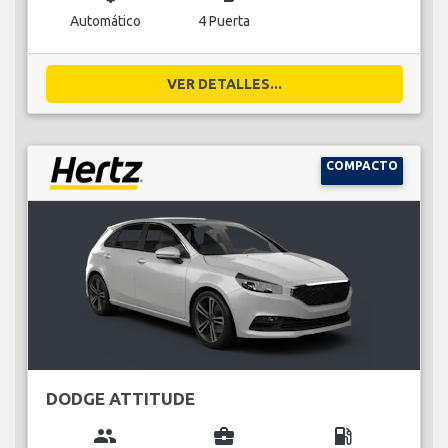
Automático
4 Puerta
VER DETALLES...
COMPACTO
DODGE ATTITUDE
group
business_center
local_gas_station