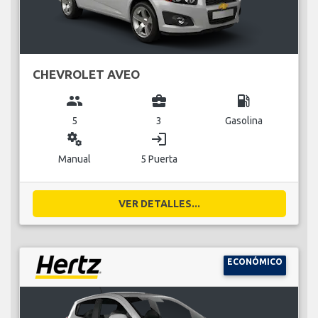
CHEVROLET AVEO
group
business_center
local_gas_station
5
3
Gasolina
miscellaneous_services
login
Manual
5 Puerta
VER DETALLES...
ECONÓMICO