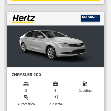
ESTÁNDAR
CHRYSLER 200
group
business_center
local_gas_station
5
3
Gasolina
miscellaneous_services
login
Automático
2 Puerta