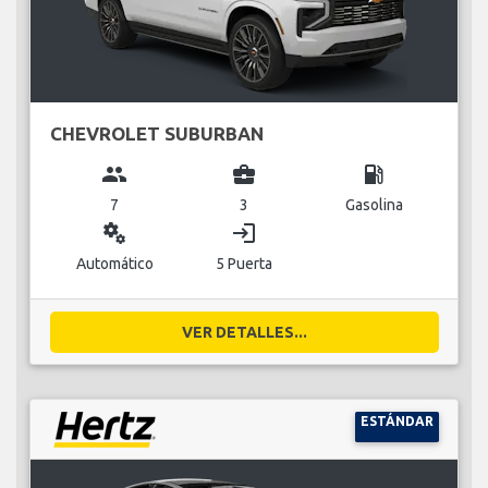
CHEVROLET SUBURBAN
group
business_center
local_gas_station
7
3
Gasolina
miscellaneous_services
login
Automático
5 Puerta
VER DETALLES...
ESTÁNDAR