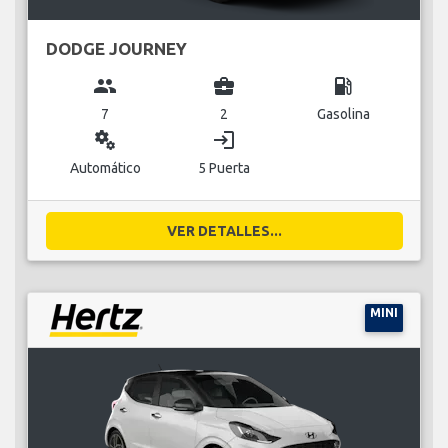
DODGE JOURNEY
group
business_center
local_gas_station
7
2
Gasolina
miscellaneous_services
login
Automático
5 Puerta
VER DETALLES...
MINI