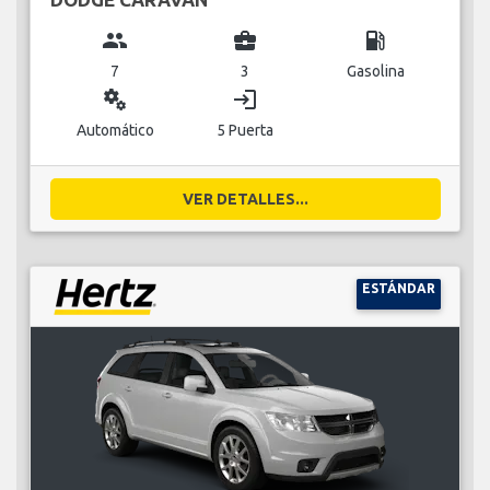
group
business_center
local_gas_station
7
3
Gasolina
miscellaneous_services
login
Automático
5 Puerta
VER DETALLES...
ESTÁNDAR