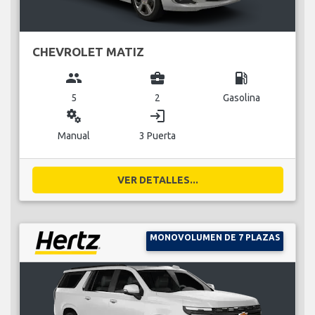
CHEVROLET MATIZ
group
business_center
local_gas_station
5
2
Gasolina
miscellaneous_services
login
Manual
3 Puerta
VER DETALLES...
MONOVOLUMEN DE 7 PLAZAS