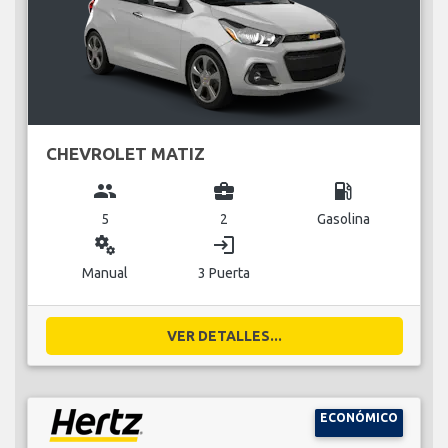
CHEVROLET MATIZ
group
business_center
local_gas_station
5
2
Gasolina
miscellaneous_services
login
Manual
3 Puerta
VER DETALLES...
ECONÓMICO