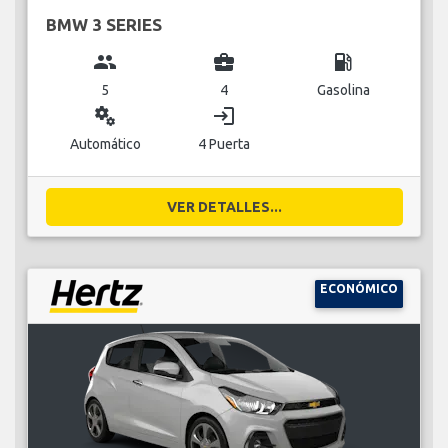
BMW 3 SERIES
group
business_center
local_gas_station
5
4
Gasolina
miscellaneous_services
login
Automático
4 Puerta
VER DETALLES...
ECONÓMICO