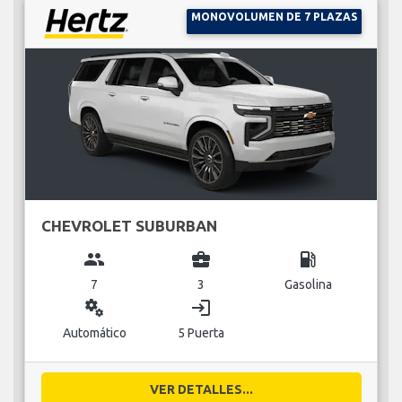
MONOVOLUMEN DE 7 PLAZAS
CHEVROLET SUBURBAN
group
business_center
local_gas_station
7
3
Gasolina
miscellaneous_services
login
Automático
5 Puerta
VER DETALLES...