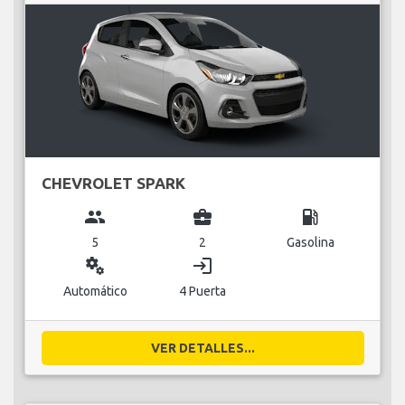
CHEVROLET SPARK
group
business_center
local_gas_station
5
2
Gasolina
miscellaneous_services
login
Automático
4 Puerta
VER DETALLES...