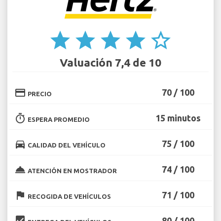
star
star
star
star
star_border
Valuación 7,4 de 10
credit_card
70 / 100
PRECIO
timer
15 minutos
ESPERA PROMEDIO
directions_car
75 / 100
CALIDAD DEL VEHÍCULO
room_service
74 / 100
ATENCIÓN EN MOSTRADOR
flag
71 / 100
RECOGIDA DE VEHÍCULOS
beenhere
80 / 100