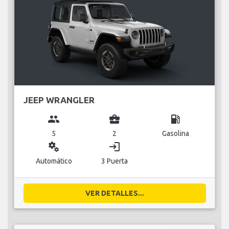
JEEP WRANGLER
group
business_center
local_gas_station
5
2
Gasolina
miscellaneous_services
login
Automático
3 Puerta
VER DETALLES...