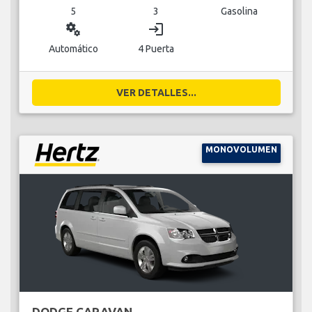
5
3
Gasolina
miscellaneous_services
login
Automático
4 Puerta
VER DETALLES...
MONOVOLUMEN
DODGE CARAVAN