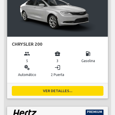
CHRYSLER 200
group
business_center
local_gas_station
5
3
Gasolina
miscellaneous_services
login
Automático
2 Puerta
VER DETALLES...
PREMIUM