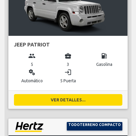
JEEP PATRIOT
group
business_center
local_gas_station
5
3
Gasolina
miscellaneous_services
login
Automático
5 Puerta
VER DETALLES...
TODOTERRENO COMPACTO