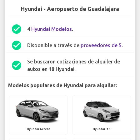
Hyundai - Aeropuerto de Guadalajara
check_circle
4
Hyundai Modelos
.
check_circle
Disponible a través de
proveedores de 5
.
Se buscaron cotizaciones de alquiler de
check_circle
autos en 18 Hyundai.
Modelos populares de Hyundai para alquilar:
Hyundai Accent
Hyundai i10