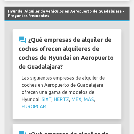
Hyundai Alquiler de vehículos en Aeropuerto de Guadalajara -
Preguntas frecuentes
question_answer
¿Qué empresas de alquiler de
coches ofrecen alquileres de
coches de Hyundai en Aeropuerto
de Guadalajara?
Las siguientes empresas de alquiler de
coches en Aeropuerto de Guadalajara
ofrecen una gama de modelos de
Hyundai:
SIXT
,
HERTZ
,
MEX
,
MAS
,
EUROPCAR