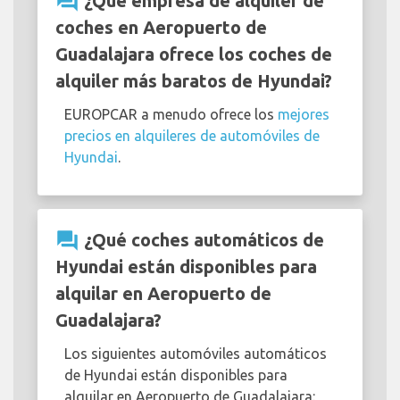
question_answer
¿Qué empresa de alquiler de
coches en Aeropuerto de
Guadalajara ofrece los coches de
alquiler más baratos de Hyundai?
EUROPCAR a menudo ofrece los
mejores
precios en alquileres de automóviles de
Hyundai
.
question_answer
¿Qué coches automáticos de
Hyundai están disponibles para
alquilar en Aeropuerto de
Guadalajara?
Los siguientes automóviles automáticos
de Hyundai están disponibles para
alquilar en Aeropuerto de Guadalajara: