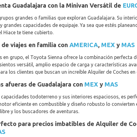
nta Guadalajara con la Minivan Versátil de
EUR
grupos grandes o familias que exploran Guadalajara. Su inter
 y grandes capacidades de equipaje. Ya sea que estés planeando
l Hiace te tiene cubierto.
 de viajes en familia con
AMERICA
,
MEX
y
MAS
es en grupo, el Toyota Sienna ofrece la combinación perfecta
asientos versátil, amplio espacio de carga y características a
para los clientes que buscan un increíble Alquiler de Coches e
as afueras de Guadalajara con
MEX
y
MAS
capacidades todoterreno y sus interiores espaciosos, es perf
motor eficiente en combustible y diseño robusto lo convierten 
 libre y los buscadores de aventuras.
rfecto para precios imbatibles de Alquiler de C
AS