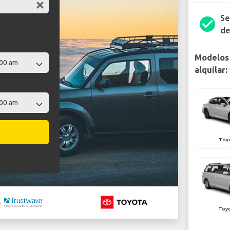
Se
check_circle
de
Modelos 
alquilar:
Toy
Toyo