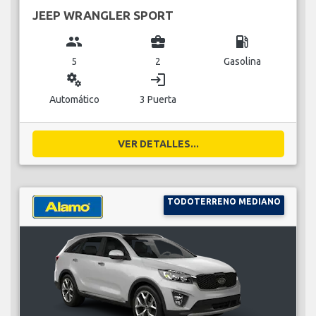
JEEP WRANGLER SPORT
group
business_center
local_gas_station
5
2
Gasolina
miscellaneous_services
login
Automático
3 Puerta
VER DETALLES...
TODOTERRENO MEDIANO