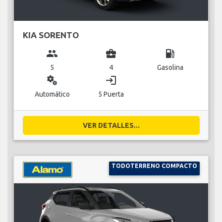
KIA SORENTO
group
business_center
local_gas_station
5
4
Gasolina
miscellaneous_services
login
Automático
5 Puerta
VER DETALLES...
TODOTERRENO COMPACTO