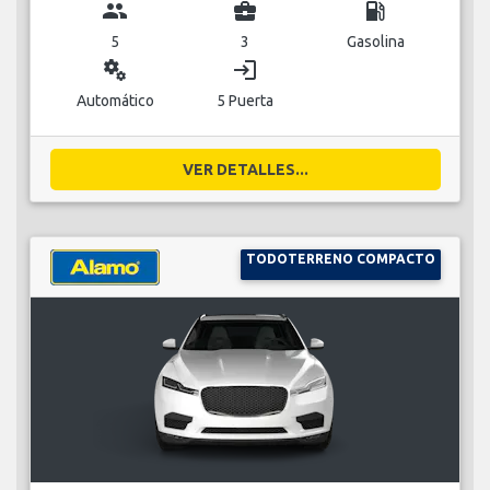
group
business_center
local_gas_station
5
3
Gasolina
miscellaneous_services
login
Automático
5 Puerta
VER DETALLES...
TODOTERRENO COMPACTO