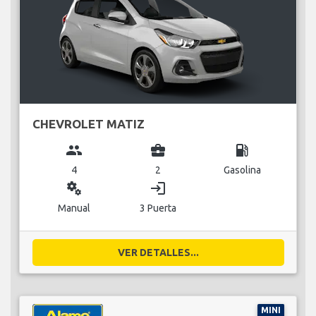
CHEVROLET MATIZ
group
business_center
local_gas_station
4
2
Gasolina
miscellaneous_services
login
Manual
3 Puerta
VER DETALLES...
MINI