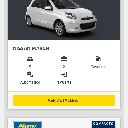
NISSAN MARCH
group
business_center
local_gas_station
5
2
Gasolina
miscellaneous_services
login
Automático
4 Puerta
VER DETALLES...
COMPACTO