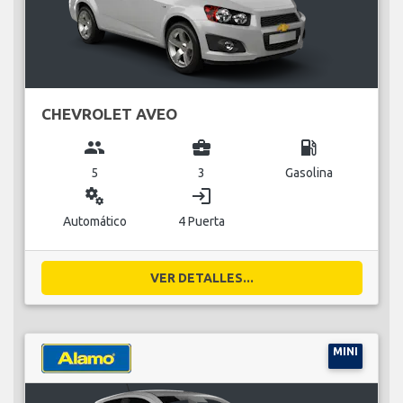
CHEVROLET AVEO
group
business_center
local_gas_station
5
3
Gasolina
miscellaneous_services
login
Automático
4 Puerta
VER DETALLES...
MINI