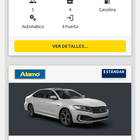
group
business_center
local_gas_station
5
4
Gasolina
miscellaneous_services
login
Automático
4 Puerta
VER DETALLES...
ESTÁNDAR