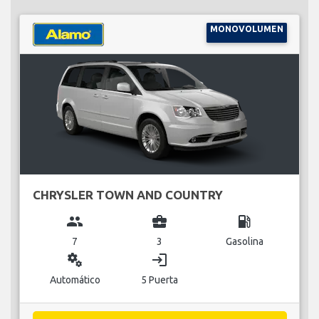
MONOVOLUMEN
CHRYSLER TOWN AND COUNTRY
group
business_center
local_gas_station
7
3
Gasolina
miscellaneous_services
login
Automático
5 Puerta