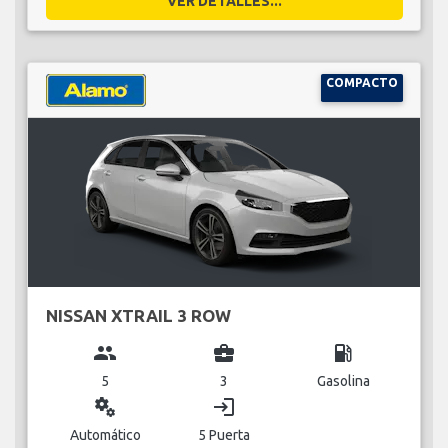
VER DETALLES...
COMPACTO
NISSAN XTRAIL 3 ROW
group
business_center
local_gas_station
5
3
Gasolina
miscellaneous_services
login
Automático
5 Puerta