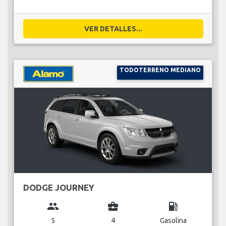
VER DETALLES...
TODOTERRENO MEDIANO
DODGE JOURNEY
group
business_center
local_gas_station
5
4
Gasolina