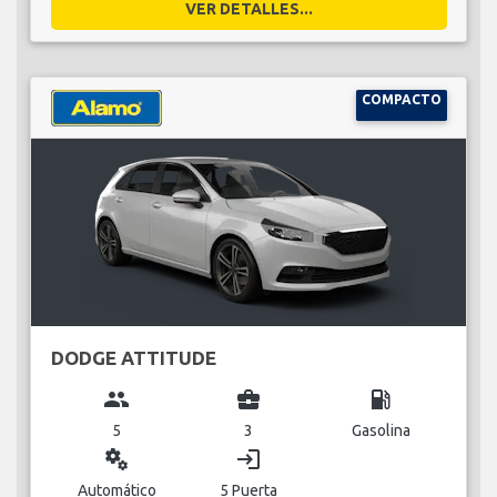
VER DETALLES...
COMPACTO
DODGE ATTITUDE
group
business_center
local_gas_station
5
3
Gasolina
miscellaneous_services
login
Automático
5 Puerta