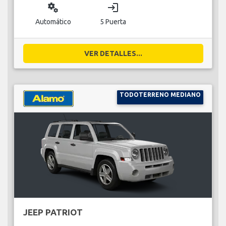
miscellaneous_services
login
Automático
5 Puerta
VER DETALLES...
TODOTERRENO MEDIANO
JEEP PATRIOT