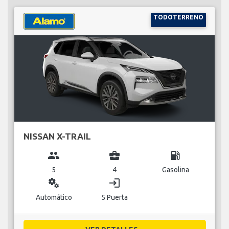
TODOTERRENO
NISSAN X-TRAIL
group
business_center
local_gas_station
5
4
Gasolina
miscellaneous_services
login
Automático
5 Puerta