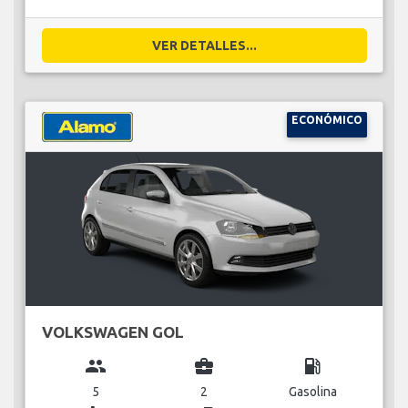
VER DETALLES...
ECONÓMICO
VOLKSWAGEN GOL
group
business_center
local_gas_station
5
2
Gasolina