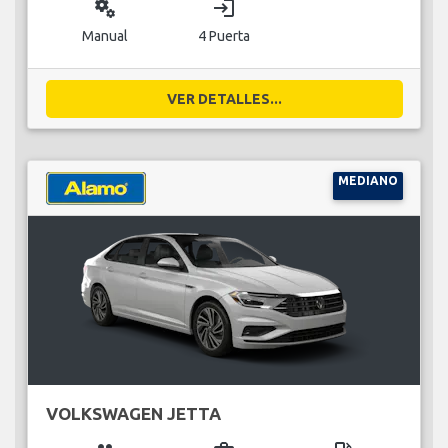
miscellaneous_services
login
Manual
4 Puerta
VER DETALLES...
MEDIANO
VOLKSWAGEN JETTA