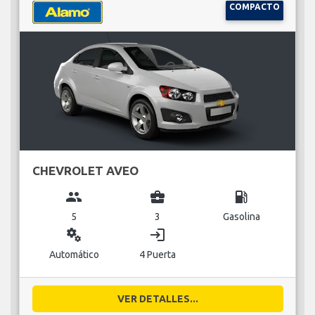
COMPACTO
CHEVROLET AVEO
group
business_center
local_gas_station
5
3
Gasolina
miscellaneous_services
login
Automático
4 Puerta
VER DETALLES...