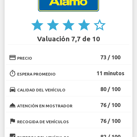
star
star
star
star
star_border
Valuación 7,7 de 10
credit_card
73 / 100
PRECIO
timer
11 minutos
ESPERA PROMEDIO
directions_car
80 / 100
CALIDAD DEL VEHÍCULO
room_service
76 / 100
ATENCIÓN EN MOSTRADOR
flag
76 / 100
RECOGIDA DE VEHÍCULOS
beenhere
82 / 100