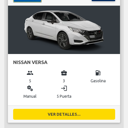
NISSAN VERSA
group
business_center
local_gas_station
5
3
Gasolina
miscellaneous_services
login
Manual
5 Puerta
VER DETALLES...