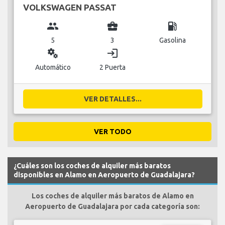
VOLKSWAGEN PASSAT
group
business_center
local_gas_station
5
3
Gasolina
miscellaneous_services
login
Automático
2 Puerta
VER DETALLES...
VER TODO
¿Cuáles son los coches de alquiler más baratos
disponibles en Alamo en Aeropuerto de Guadalajara?
Los coches de alquiler más baratos de Alamo en
Aeropuerto de Guadalajara por cada categoría son: