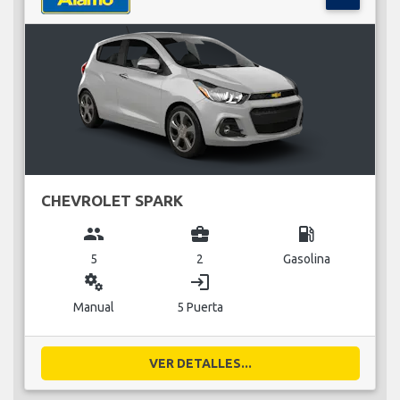
CHEVROLET SPARK
group
business_center
local_gas_station
5
2
Gasolina
miscellaneous_services
login
Manual
5 Puerta
VER DETALLES...