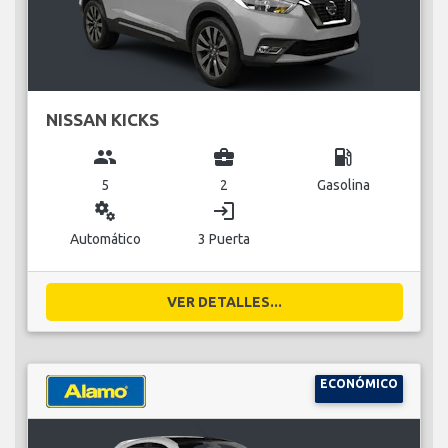
NISSAN KICKS
group
business_center
local_gas_station
5
2
Gasolina
miscellaneous_services
login
Automático
3 Puerta
VER DETALLES...
ECONÓMICO