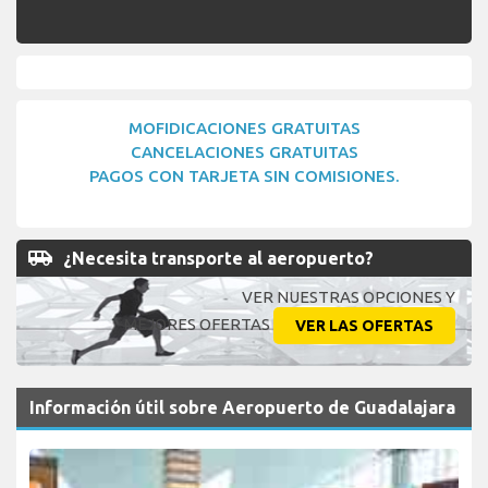
MOFIDICACIONES GRATUITAS
CANCELACIONES GRATUITAS
PAGOS CON TARJETA SIN COMISIONES.
airport_shuttle
¿Necesita transporte al aeropuerto?
VER NUESTRAS OPCIONES Y
MEJORES OFERTAS
VER LAS OFERTAS
Información útil sobre Aeropuerto de Guadalajara