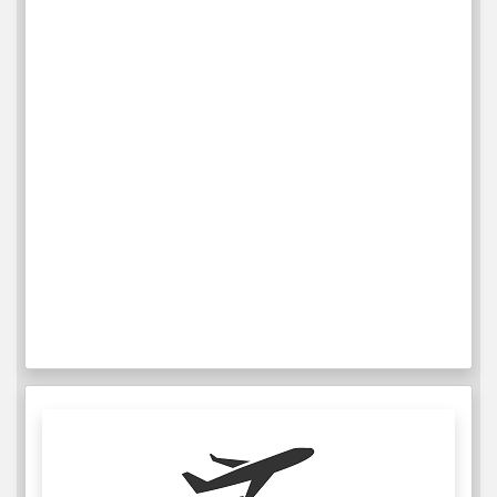
Delta Air Lines
IATA: DL
ICAO: DAL
201
ウィークリーフライト
詳細情報
Emirates