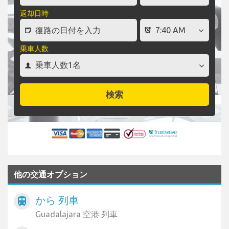
返却日時
乗車人数
検索
他の交通オプション
から 列車
train
Guadalajara 空港 列車