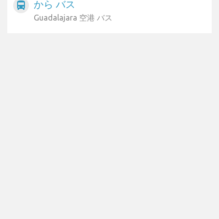
から バス
directions_bus
Guadalajara 空港 バス