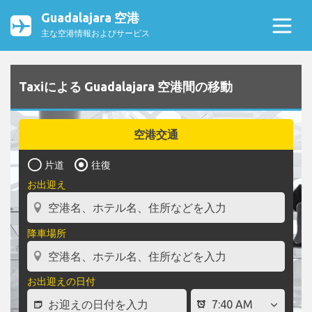
Guadalajara 空港
主な空港情報およびサービス
Taxiによる Guadalajara 空港間の移動
空港交通
片道
往復
お出迎え
降車場所
お出迎えの日付