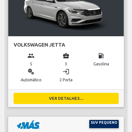
VOLKSWAGEN JETTA
group
business_center
local_gas_station
5
3
Gasolina
miscellaneous_services
login
Automático
2 Porta
VER DETALHES...
SUV PEQUENO