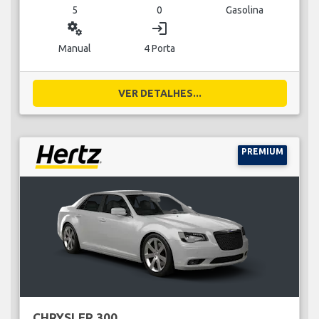
5
0
Gasolina
miscellaneous_services
login
Manual
4 Porta
VER DETALHES...
PREMIUM
CHRYSLER 300