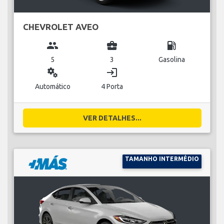
CHEVROLET AVEO
group
business_center
local_gas_station
5
3
Gasolina
miscellaneous_services
login
Automático
4 Porta
VER DETALHES...
TAMANHO INTERMÉDIO