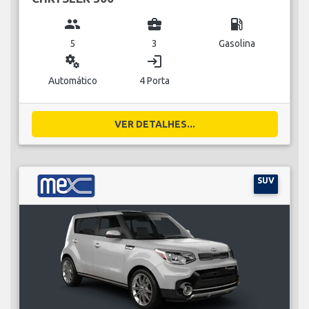
group
business_center
local_gas_station
5
3
Gasolina
miscellaneous_services
login
Automático
4 Porta
VER DETALHES...
SUV