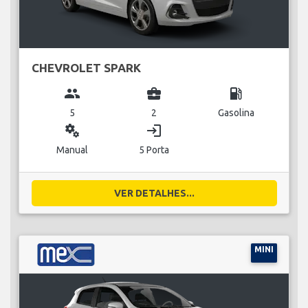
CHEVROLET SPARK
group
business_center
local_gas_station
5
2
Gasolina
miscellaneous_services
login
Manual
5 Porta
VER DETALHES...
MINI