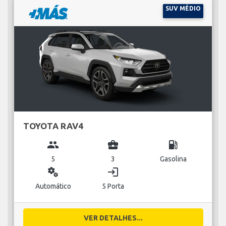
SUV MÉDIO
TOYOTA RAV4
group
business_center
local_gas_station
5
3
Gasolina
miscellaneous_services
login
Automático
5 Porta
VER DETALHES...