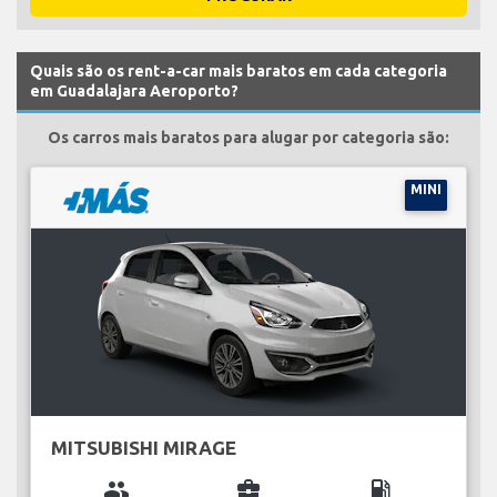
Quais são os rent-a-car mais baratos em cada categoria
em Guadalajara Aeroporto?
Os carros mais baratos para alugar por categoria são:
MINI
MITSUBISHI MIRAGE
group
business_center
local_gas_station