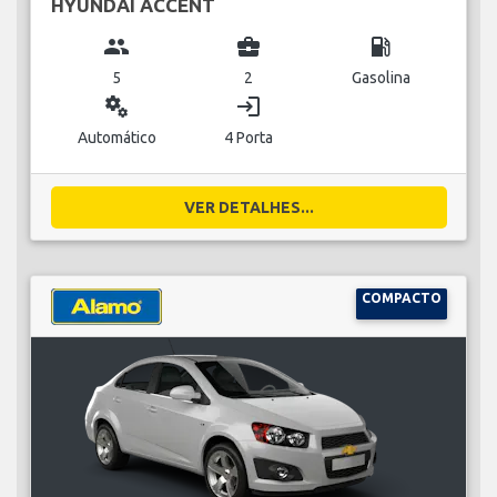
HYUNDAI ACCENT
group
business_center
local_gas_station
5
2
Gasolina
miscellaneous_services
login
Automático
4 Porta
VER DETALHES...
COMPACTO