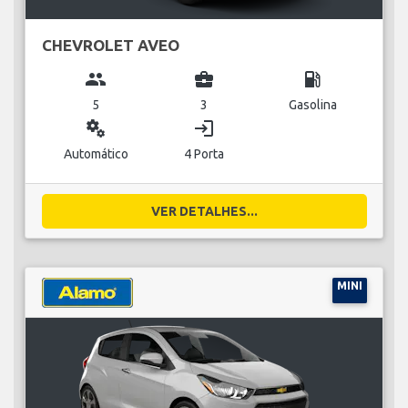
CHEVROLET AVEO
group
business_center
local_gas_station
5
3
Gasolina
miscellaneous_services
login
Automático
4 Porta
VER DETALHES...
MINI