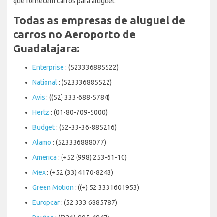
que fornecem carros para aluguel.
Todas as empresas de aluguel de
carros no Aeroporto de
Guadalajara:
Enterprise
: (523336885522)
National
: (523336885522)
Avis
: ((52) 333-688-5784)
Hertz
: (01-80-709-5000)
Budget
: (52-33-36-885216)
Alamo
: (523336888077)
America
: (+52 (998) 253-61-10)
Mex
: (+52 (33) 4170-8243)
Green Motion
: ((+) 52 3331601953)
Europcar
: (52 333 6885787)