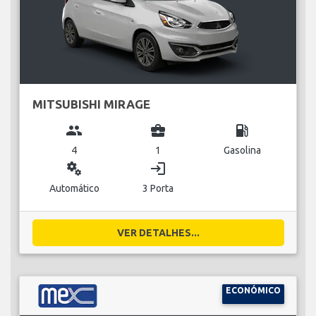
MITSUBISHI MIRAGE
group
business_center
local_gas_station
4
1
Gasolina
miscellaneous_services
login
Automático
3 Porta
VER DETALHES...
ECONÓMICO