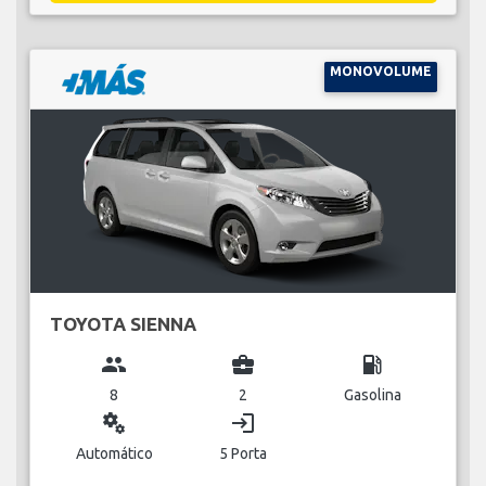
MONOVOLUME
TOYOTA SIENNA
group
business_center
local_gas_station
8
2
Gasolina
miscellaneous_services
login
Automático
5 Porta