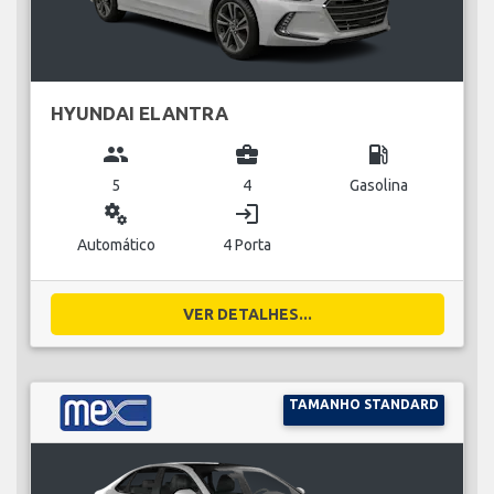
HYUNDAI ELANTRA
group
business_center
local_gas_station
5
4
Gasolina
miscellaneous_services
login
Automático
4 Porta
VER DETALHES...
TAMANHO STANDARD