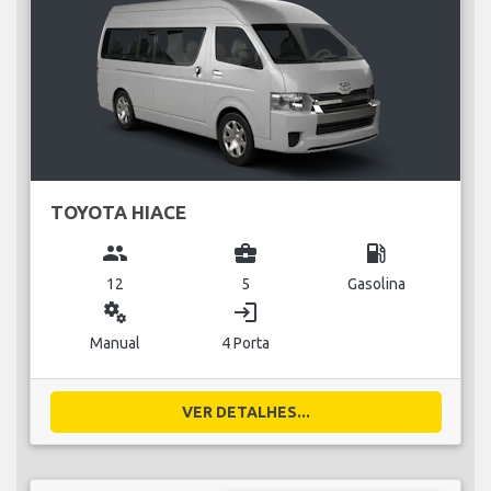
TOYOTA HIACE
group
business_center
local_gas_station
12
5
Gasolina
miscellaneous_services
login
Manual
4 Porta
VER DETALHES...