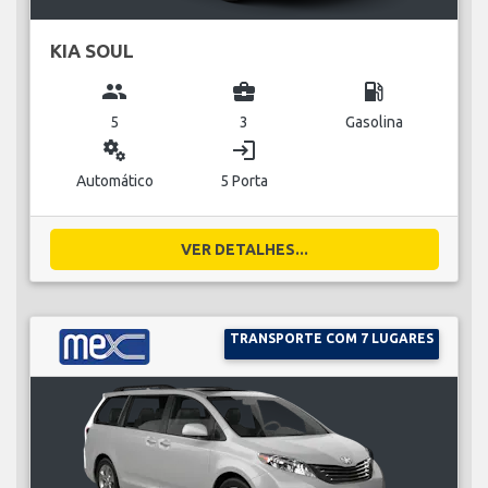
KIA SOUL
group
business_center
local_gas_station
5
3
Gasolina
miscellaneous_services
login
Automático
5 Porta
VER DETALHES...
TRANSPORTE COM 7 LUGARES