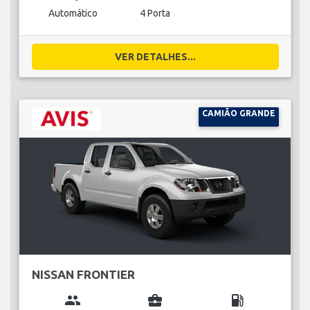
Automático
4 Porta
VER DETALHES...
CAMIÃO GRANDE
NISSAN FRONTIER
group
business_center
local_gas_station