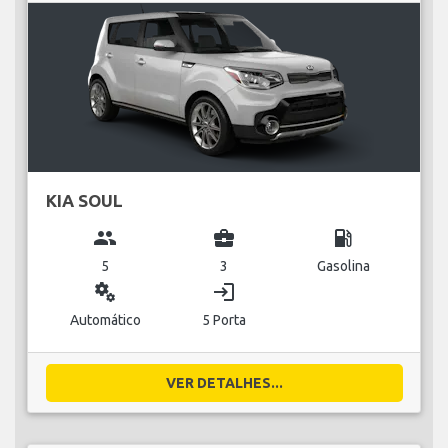
KIA SOUL
group
business_center
local_gas_station
5
3
Gasolina
miscellaneous_services
login
Automático
5 Porta
VER DETALHES...