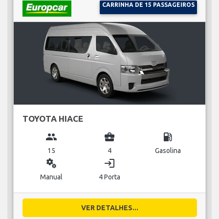
CARRINHA DE 15 PASSAGEIROS
TOYOTA HIACE
group
business_center
local_gas_station
15
4
Gasolina
miscellaneous_services
login
Manual
4 Porta
VER DETALHES...