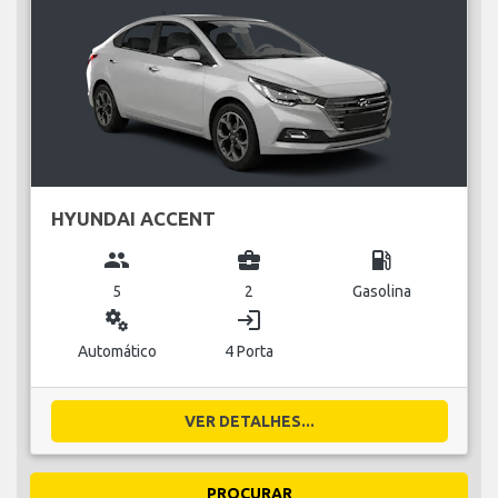
HYUNDAI ACCENT
group
business_center
local_gas_station
5
2
Gasolina
miscellaneous_services
login
Automático
4 Porta
VER DETALHES...
PROCURAR