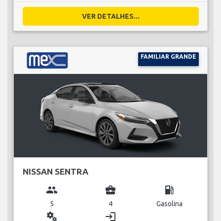
VER DETALHES...
FAMILIAR GRANDE
NISSAN SENTRA
group
business_center
local_gas_station
5
4
Gasolina
miscellaneous_services
login