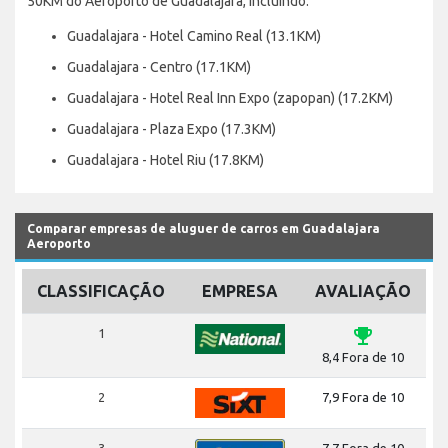
50KM do Aeroporto de Guadalajara, incluindo:
Guadalajara - Hotel Camino Real (13.1KM)
Guadalajara - Centro (17.1KM)
Guadalajara - Hotel Real Inn Expo (zapopan) (17.2KM)
Guadalajara - Plaza Expo (17.3KM)
Guadalajara - Hotel Riu (17.8KM)
Comparar empresas de aluguer de carros em Guadalajara
Aeroporto
CLASSIFICAÇÃO
EMPRESA
AVALIAÇÃO
emoji_events
1
8,4 Fora de 10
2
7,9 Fora de 10
3
7,7 Fora de 10