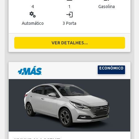
4
1
Gasolina
miscellaneous_services
login
Automático
3 Porta
VER DETALHES...
ECONÓMICO