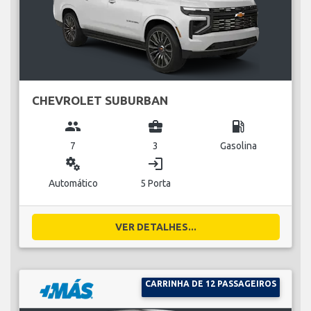
CHEVROLET SUBURBAN
group
business_center
local_gas_station
7
3
Gasolina
miscellaneous_services
login
Automático
5 Porta
VER DETALHES...
CARRINHA DE 12 PASSAGEIROS