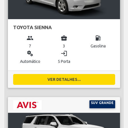
TOYOTA SIENNA
group
business_center
local_gas_station
7
3
Gasolina
miscellaneous_services
login
Automático
5 Porta
VER DETALHES...
SUV GRANDE