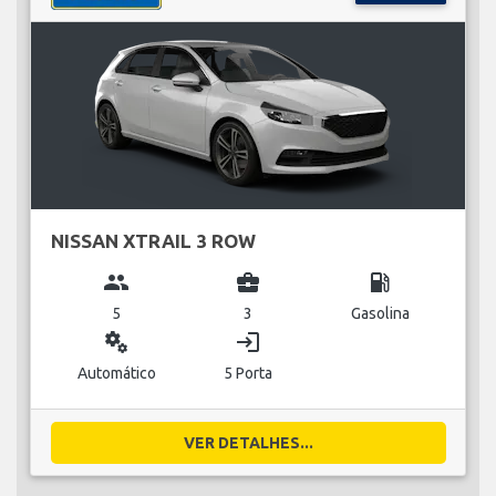
NISSAN XTRAIL 3 ROW
group
business_center
local_gas_station
5
3
Gasolina
miscellaneous_services
login
Automático
5 Porta
VER DETALHES...