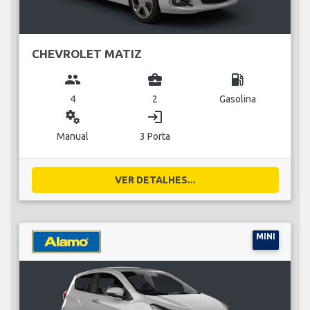
CHEVROLET MATIZ
group
business_center
local_gas_station
4
2
Gasolina
miscellaneous_services
login
Manual
3 Porta
VER DETALHES...
MINI