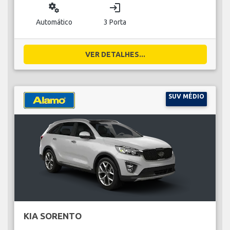
miscellaneous_services
login
Automático
3 Porta
VER DETALHES...
SUV MÉDIO
KIA SORENTO