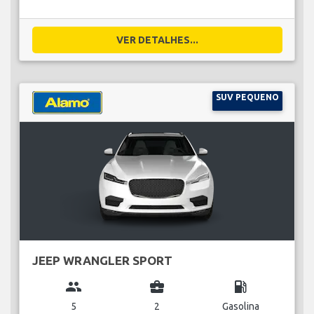
VER DETALHES...
SUV PEQUENO
JEEP WRANGLER SPORT
group
business_center
local_gas_station
5
2
Gasolina