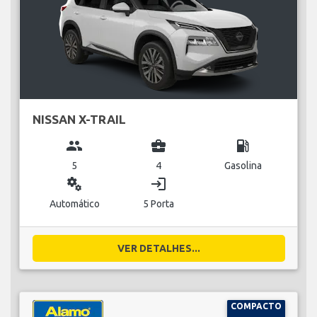
NISSAN X-TRAIL
group
business_center
local_gas_station
5
4
Gasolina
miscellaneous_services
login
Automático
5 Porta
VER DETALHES...
COMPACTO