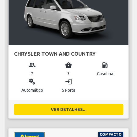
CHRYSLER TOWN AND COUNTRY
group
business_center
local_gas_station
7
3
Gasolina
miscellaneous_services
login
Automático
5 Porta
VER DETALHES...
COMPACTO