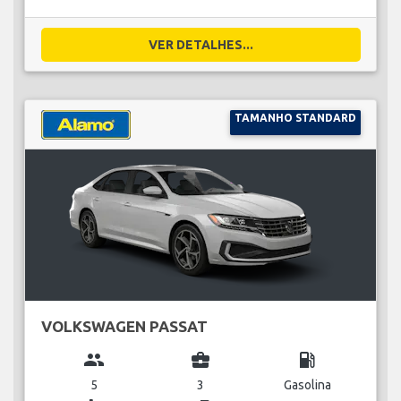
VER DETALHES...
TAMANHO STANDARD
VOLKSWAGEN PASSAT
group
business_center
local_gas_station
5
3
Gasolina