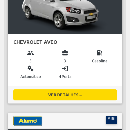
CHEVROLET AVEO
group
business_center
local_gas_station
5
3
Gasolina
miscellaneous_services
login
Automático
4 Porta
VER DETALHES...
MINI