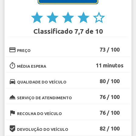
star
star
star
star
star_border
Classificado 7,7 de 10
credit_card
73 / 100
PREÇO
timer
11 minutos
MÉDIA ESPERA
directions_car
80 / 100
QUALIDADE DO VEÍCULO
room_service
76 / 100
SERVIÇO DE ATENDIMENTO
flag
76 / 100
RECOLHA DO VEÍCULO
beenhere
82 / 100
DEVOLUÇÃO DO VEÍCULO