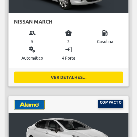
NISSAN MARCH
group
business_center
local_gas_station
5
2
Gasolina
miscellaneous_services
login
Automático
4 Porta
VER DETALHES...
COMPACTO