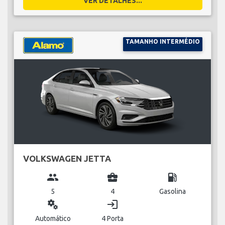
VER DETALHES...
TAMANHO INTERMÉDIO
VOLKSWAGEN JETTA
group
business_center
local_gas_station
5
4
Gasolina
miscellaneous_services
login
Automático
4 Porta