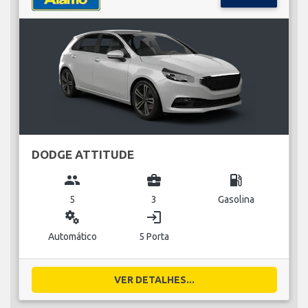
DODGE ATTITUDE
group
business_center
local_gas_station
5
3
Gasolina
miscellaneous_services
login
Automático
5 Porta
VER DETALHES...