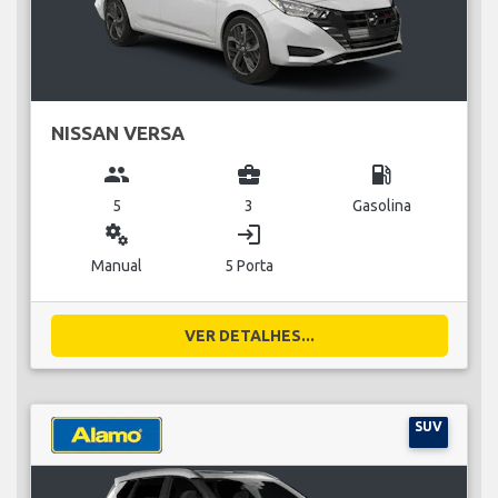
NISSAN VERSA
group
business_center
local_gas_station
5
3
Gasolina
miscellaneous_services
login
Manual
5 Porta
VER DETALHES...
SUV