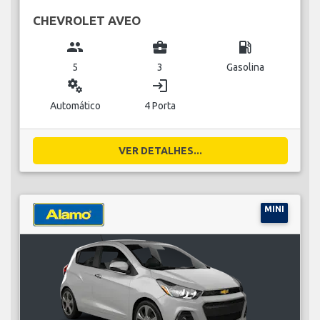
CHEVROLET AVEO
group
business_center
local_gas_station
5
3
Gasolina
miscellaneous_services
login
Automático
4 Porta
VER DETALHES...
MINI