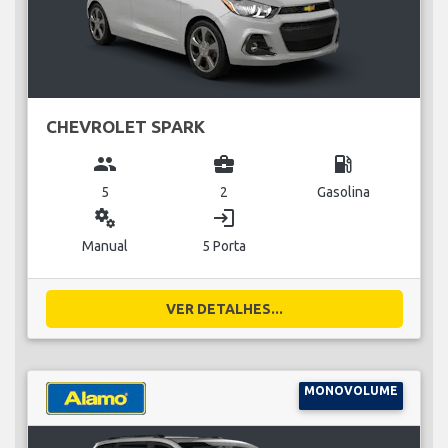
CHEVROLET SPARK
group
business_center
local_gas_station
5
2
Gasolina
miscellaneous_services
login
Manual
5 Porta
VER DETALHES...
MONOVOLUME