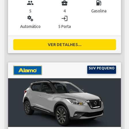
group
business_center
local_gas_station
5
4
Gasolina
miscellaneous_services
login
Automático
5 Porta
VER DETALHES...
SUV PEQUENO