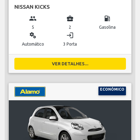
NISSAN KICKS
group
business_center
local_gas_station
5
2
Gasolina
miscellaneous_services
login
Automático
3 Porta
VER DETALHES...
ECONÓMICO