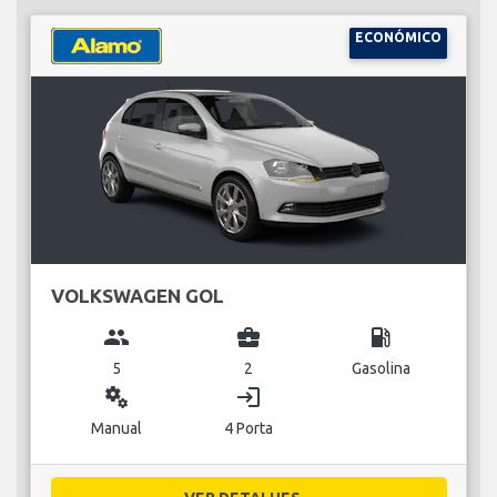
ECONÓMICO
VOLKSWAGEN GOL
group
business_center
local_gas_station
5
2
Gasolina
miscellaneous_services
login
Manual
4 Porta