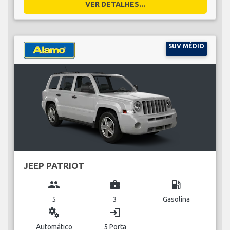
VER DETALHES...
SUV MÉDIO
JEEP PATRIOT
group
business_center
local_gas_station
5
3
Gasolina
miscellaneous_services
login
Automático
5 Porta