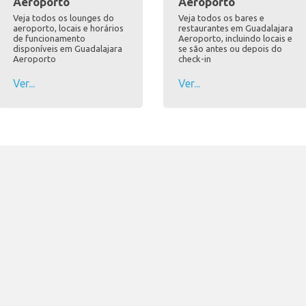
Aeroporto
Aeroporto
Veja todos os lounges do
Veja todos os bares e
aeroporto, locais e horários
restaurantes em Guadalajara
de funcionamento
Aeroporto, incluindo locais e
disponíveis em Guadalajara
se são antes ou depois do
Aeroporto
check-in
Ver...
Ver...