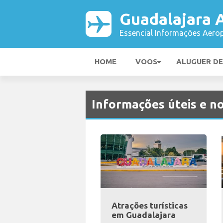
Guadalajara 
Essencial Informações Aerop
HOME
VOOS
ALUGUER D
Informações úteis e no
Atrações turísticas
em Guadalajara