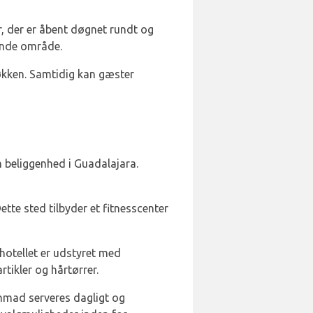
, der er åbent døgnet rundt og
gende område.
køkken. Samtidig kan gæster
 beliggenhed i Guadalajara.
tte sted tilbyder et fitnesscenter
otellet er udstyret med
tikler og hårtørrer.
nmad serveres dagligt og