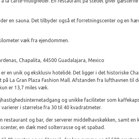
g à la carte-muligheder. En restaurant på stedet giver gæstern
der en sauna. Det tilbyder også et forretningscenter og en h
 kilometer væk fra ejendommen.
rdenas, Chapalita, 44500 Guadalajara, Mexico
 en unik og eksklusiv hotelidé. Det ligger i det historiske Chapa
å La Gran Plaza Fashion Mall. Afstanden fra lufthavnen til de
kun er 13,7 miles væk.
jhastighedsinternetadgang og unikke faciliteter som kaffekapsl
varierer i størrelse fra 30 til 40 kvadratmeter.
n restaurant og bar, der serverer middelhavskøkken, samt en k
esscenter, en dæk med solterrasse og et spabad.