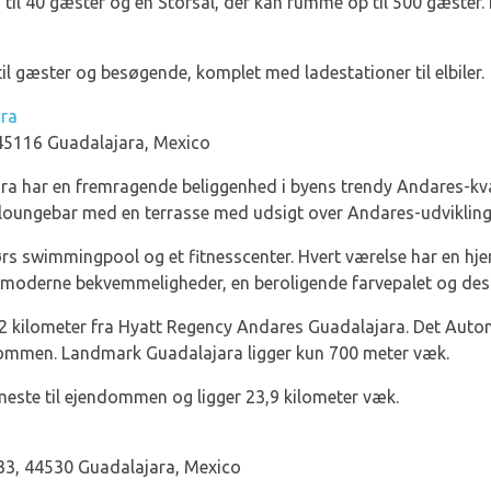
 til 40 gæster og en Storsal, der kan rumme op til 500 gæster.
il gæster og besøgende, komplet med ladestationer til elbiler.
ara
45116 Guadalajara, Mexico
 har en fremragende beliggenhed i byens trendy Andares-kvart
loungebar med en terrasse med udsigt over Andares-udvikling
rs swimmingpool og et fitnesscenter. Hvert værelse har en hje
moderne bekvemmeligheder, en beroligende farvepalet og des
kilometer fra Hyatt Regency Andares Guadalajara. Det Auton
ndommen. Landmark Guadalajara ligger kun 700 meter væk.
este til ejendommen og ligger 23,9 kilometer væk.
33, 44530 Guadalajara, Mexico