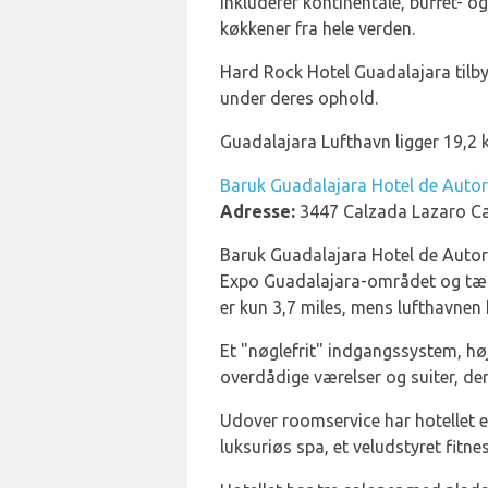
inkluderer kontinentale, buffet- o
køkkener fra hele verden.
Hard Rock Hotel Guadalajara tilby
under deres ophold.
Guadalajara Lufthavn ligger 19,2
Baruk Guadalajara Hotel de Autor
Adresse:
3447 Calzada Lazaro Ca
Baruk Guadalajara Hotel de Autor er
Expo Guadalajara-området og tæt p
er kun 3,7 miles, mens lufthavnen 
Et "nøglefrit" indgangssystem, hø
overdådige værelser og suiter, der 
Udover roomservice har hotellet e
luksuriøs spa, et veludstyret fitn