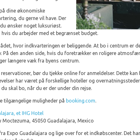
 på dine økonomiske
tering, du gerne vil have. Der
 du ønsker noget luksuriøst.
er, hvis du arbejder med et begrænset budget.
ådet, hvor indkvarteringen er beliggende. At bo i centrum er de
 På den anden side, hvis du foretrækker en roligere atmosfære
igger længere væk fra byens centrum.
reservationer, bør du tjekke online for anmeldelser. Dette kan
velser har været på forskellige hoteller og overnatningssteder
du skal bo, når du er der under din rejse.
ke tilgængelige muligheder på
booking.com
.
lajara, et IHG Hotel
y Moctezuma, 45050 Guadalajara, Mexico
r fra Expo Guadalajara og lige over for et indkøbscenter. Det 