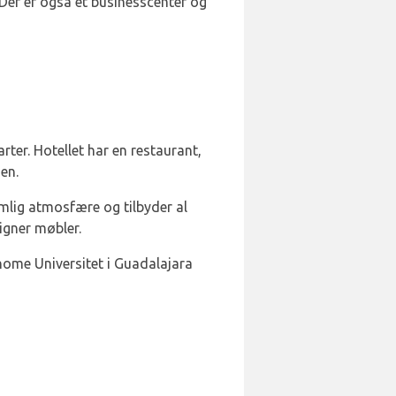
 Der er også et businesscenter og
er. Hotellet har en restaurant,
en.
mlig atmosfære og tilbyder al
igner møbler.
ome Universitet i Guadalajara