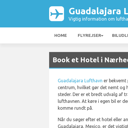
Guadalajara 
Vigtig information om luftha
HOME
FLYREJSER
BILUDL
Book et Hotel i Nærhe
Guadalajara Lufthavn
er bekvemt p
centrum, hvilket gør det nemt og h
steder. Der er et bredt udvalg af t
lufthavnen. At køre i egen bil er 
komme rundt på.
Når du søger efter et hotel eller a
Guadalajara, Mexico, er det vigtigt