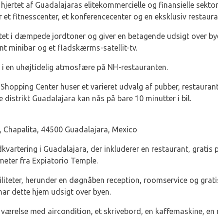
 hjertet af Guadalajaras elitekommercielle og finansielle sektor
et fitnesscenter, et konferencecenter og en eksklusiv restaura
tet i dæmpede jordtoner og giver en betagende udsigt over bye
nt minibar og et fladskærms-satellit-tv.
 i en uhøjtidelig atmosfære på NH-restauranten.
hopping Center huser et varieret udvalg af pubber, restaurante
 distrikt Guadalajara kan nås på bare 10 minutter i bil.
 Chapalita, 44500 Guadalajara, Mexico
vartering i Guadalajara, der inkluderer en restaurant, gratis p
ometer fra Expiatorio Temple.
aciliteter, herunder en døgnåben reception, roomservice og grat
ar dette hjem udsigt over byen.
t værelse med aircondition, et skrivebord, en kaffemaskine, en 