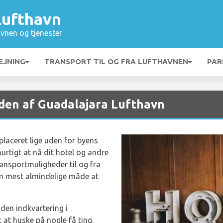
Lufthavn
vnen og tjenester
EJNING
TRANSPORT TIL OG FRA LUFTHAVNEN
PAR
den af Guadalajara Lufthavn
laceret lige uden for byens
urtigt at nå dit hotel og andre
ransportmuligheder til og fra
den mest almindelige måde at
nden indkvartering i
 at huske på nogle få ting.