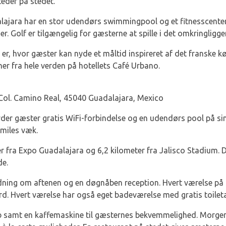
eder på stedet.
lajara har en stor udendørs swimmingpool og et fitnesscenter
 Golf er tilgængelig for gæsterne at spille i det omkringlig
 er, hvor gæster kan nyde et måltid inspireret af det franske 
er fra hele verden på hotellets Café Urbano.
Col. Camino Real, 45040 Guadalajara, Mexico
der gæster gratis WiFi-forbindelse og en udendørs pool på sin
 miles væk.
 fra Expo Guadalajara og 6,2 kilometer fra Jalisco Stadium. De
de.
ning om aftenen og en døgnåben reception. Hvert værelse på h
. Hvert værelse har også eget badeværelse med gratis toiletar
skab samt en kaffemaskine til gæsternes bekvemmelighed. Morge