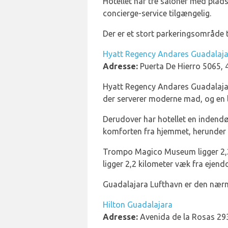
Hotellet har tre saloner med plads
concierge-service tilgængelig.
Der er et stort parkeringsområde t
Hyatt Regency Andares Guadalaj
Adresse:
Puerta De Hierro 5065, 
Hyatt Regency Andares Guadalajara
der serverer moderne mad, og en 
Derudover har hotellet en indendø
komforten fra hjemmet, herunder 
Trompo Magico Museum ligger 2,2 
ligger 2,2 kilometer væk fra eje
Guadalajara Lufthavn er den nærm
Hilton Guadalajara
Adresse:
Avenida de la Rosas 29