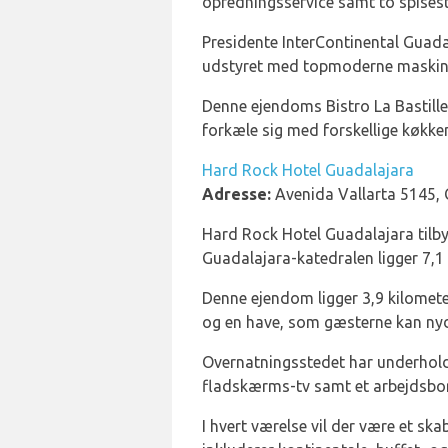
opredningsservice samt to spisest
Presidente InterContinental Guada
udstyret med topmoderne maskiner.
Denne ejendoms Bistro La Bastille
forkæle sig med forskellige køkken
Hard Rock Hotel Guadalajara
Adresse:
Avenida Vallarta 5145, 
Hard Rock Hotel Guadalajara tilby
Guadalajara-katedralen ligger 7,1
Denne ejendom ligger 3,9 kilometer
og en have, som gæsterne kan ny
Overnatningsstedet har underhold
fladskærms-tv samt et arbejdsbord
I hvert værelse vil der være et 