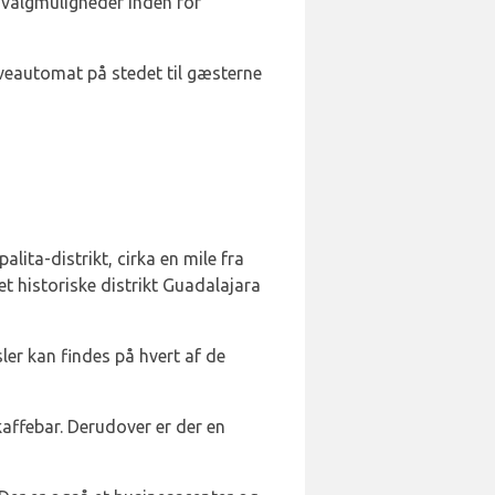
e valgmuligheder inden for
æveautomat på stedet til gæsterne
lita-distrikt, cirka en mile fra
t historiske distrikt Guadalajara
er kan findes på hvert af de
affebar. Derudover er der en