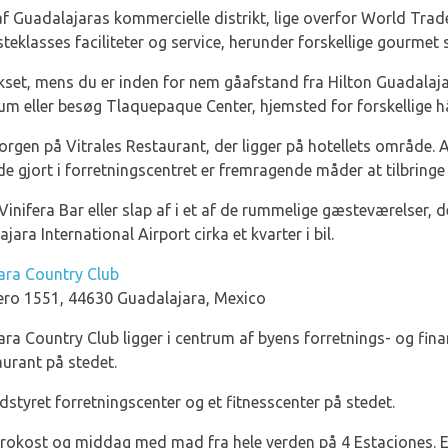
et af Guadalajaras kommercielle distrikt, lige overfor World Tr
rsteklasses faciliteter og service, herunder forskellige gourmet
set, mens du er inden for nem gåafstand fra Hilton Guadalaja
rum eller besøg Tlaquepaque Center, hjemsted for forskellige 
rgen på Vitrales Restaurant, der ligger på hotellets område.
ejde gjort i forretningscentret er fremragende måder at tilbring
 Vinifera Bar eller slap af i et af de rummelige gæsteværelser,
ara International Airport cirka et kvarter i bil.
ara Country Club
ro 1551, 44630 Guadalajara, Mexico
a Country Club ligger i centrum af byens forretnings- og fina
aurant på stedet.
dstyret forretningscenter og et fitnesscenter på stedet.
okost og middag med mad fra hele verden på 4 Estaciones. E