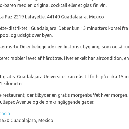
o-baren med en original cocktail eller et glas fin vin.
La Paz 2219 Lafayette, 44140 Guadalajara, Mexico
ette-distriktet i Guadalajara. Det er kun 15 minutters kørsel fr
pool og udsigt over byen.
skærms-tv. De er beliggende i en historisk bygning, som også 
keret møbler lavet af hårdttræ. Hver enkelt har aircondition, 
t gratis. Guadalajara Universitet kan nås til fods på cirka 15 m
1 kilometer.
te-restaurant, der tilbyder en gratis morgenbuffet hver morgen.
pultepec Avenue og de omkringliggende gader.
encia
44630 Guadalajara, Mexico