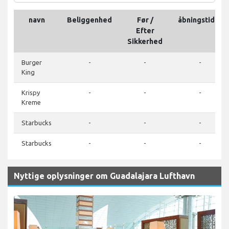
navn
Beliggenhed
Før /
åbningstider
Efter
Sikkerhed
Burger
-
-
-
King
Krispy
-
-
-
Kreme
Starbucks
-
-
-
Starbucks
-
-
-
Nyttige oplysninger om Guadalajara Lufthavn