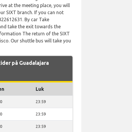
ive at the meeting place, you will
our SIXT branch. If you can not
3322612631. By car Take
nd take the exit towards the
nformation The return of the SIXT
isco. Our shuttle bus will take you
ider på Guadalajara
en
Luk
00
23:59
00
23:59
00
23:59