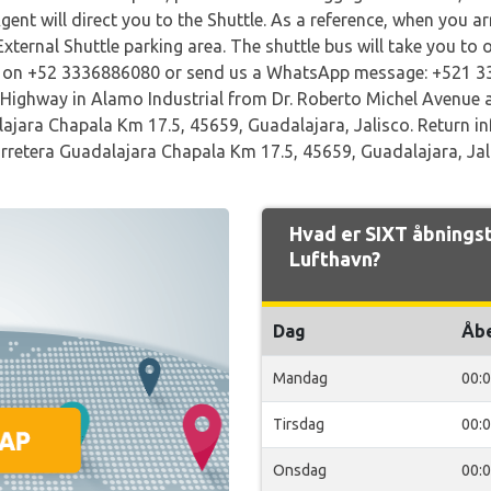
ent will direct you to the Shuttle. As a reference, when you arr
External Shuttle parking area. The shuttle bus will take you to 
l us on +52 3336886080 or send us a WhatsApp message: +521 
Highway in Alamo Industrial from Dr. Roberto Michel Avenue a
lajara Chapala Km 17.5, 45659, Guadalajara, Jalisco. Return i
 Carretera Guadalajara Chapala Km 17.5, 45659, Guadalajara, Jal
Hvad er SIXT åbningst
Lufthavn?
Dag
Åb
Mandag
00:
Tirsdag
00:
Onsdag
00: