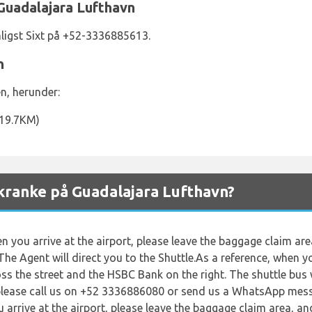
 Guadalajara Lufthavn
ligst Sixt på +52-3336885613.
n
n, herunder:
(19.7KM)
kranke på Guadalajara Lufthavn?
n you arrive at the airport, please leave the baggage claim are
The Agent will direct you to the Shuttle.As a reference, when y
s the street and the HSBC Bank on the right. The shuttle bus wi
, please call us on +52 3336886080 or send us a WhatsApp me
u arrive at the airport, please leave the baggage claim area, an