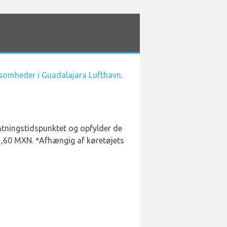
rksomheder i Guadalajara Lufthavn
.
entningstidspunktet og opfylder de
1,60 MXN. *Afhængig af køretøjets