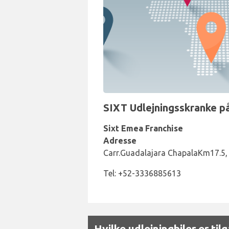
SIXT Udlejningsskranke på
Sixt Emea Franchise
Adresse
Carr.Guadalajara ChapalaKm17.5,
Tel: +52-3336885613
Hvilke udlejningbiler er ti