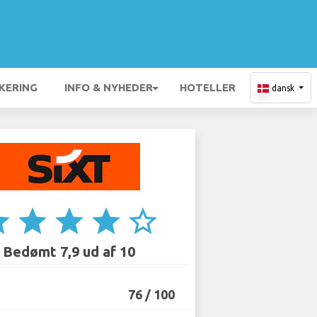
KERING
INFO & NYHEDER
HOTELLER
dansk
ar
star
star
star
star_border
Bedømt 7,9 ud af 10
76 / 100