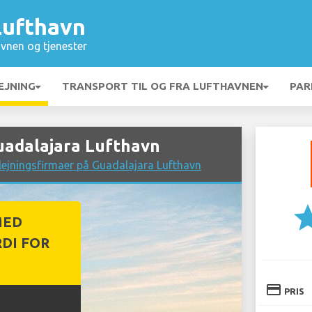
Lufthavn
vnen og tjenester
EJNING
TRANSPORT TIL OG FRA LUFTHAVNEN
PAR
Guadalajara Lufthavn
ejningsfirmaer på Guadalajara Lufthavn
st
MED
DI FOR
credit_card
PRIS