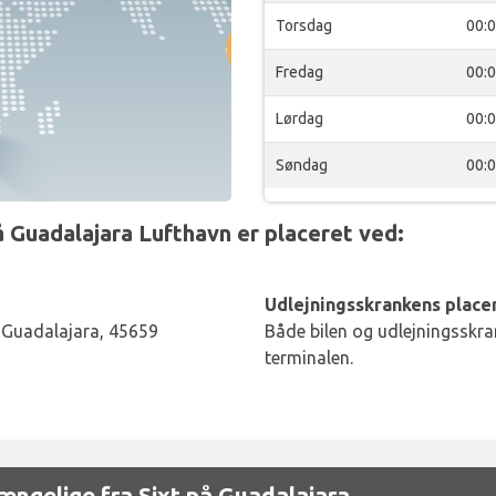
Torsdag
00:
Fredag
00:
Lørdag
00:
Søndag
00:
 Guadalajara Lufthavn er placeret ved:
Udlejningsskrankens placer
 Guadalajara, 45659
Både bilen og udlejningsskran
terminalen.
lgængelige fra Sixt på Guadalajara