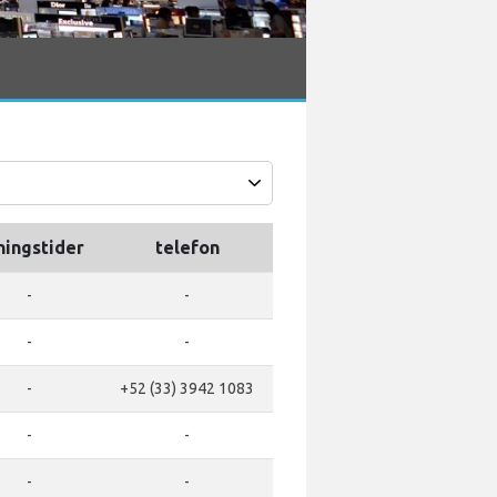
ningstider
telefon
-
-
-
-
-
+52 (33) 3942 1083
-
-
-
-