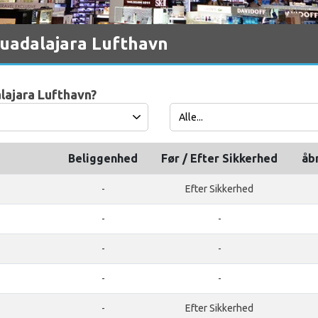
Guadalajara Lufthavn
alajara Lufthavn?
Beliggenhed
Før / Efter Sikkerhed
åb
-
Efter Sikkerhed
-
-
-
-
-
-
-
Efter Sikkerhed