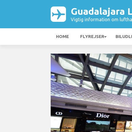
Guadalajara 
Vigtig information om luftha
HOME
FLYREJSER
BILUDL