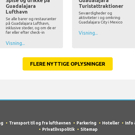
Spise og drikke på
Guadalajara
Guadalajara
Turistattraktioner
Lufthavn
Seværdigheder og
aktiviteter i og omkring
Se alle barer og restauranter
Guadalajara City i Mexico
på Guadalajara Lufthavn,
inklusive steder, og om de er
før eller efter check-in
Visning...
Visning...
FLERE NYTTIGE OPLYSNINGER
ng
Transport til og fra lufthavnen
Parkering
Hoteller
Info
Privatlivspolitik
Sitemap