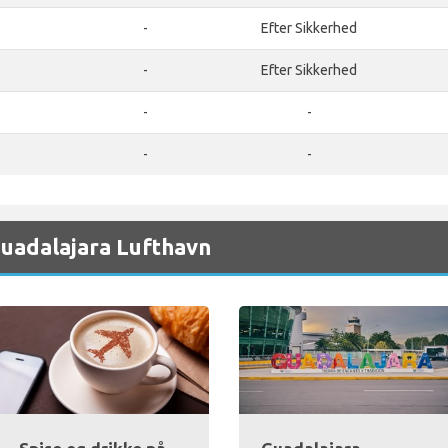
-
Efter Sikkerhed
-
Efter Sikkerhed
-
-
-
-
Guadalajara Lufthavn