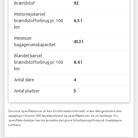
Brændstof
92
Motorvejskørsel
brændstofforbrug pr. 100
6.5 l
km
Minimum
453 l
bagagerumskapacitet
Blandet kørsel
brændstofforbrug pr. 100
8.4 l
km
Antal døre
4
Antal pladser
5
De viste specifikationer er kun til informationsformål, vi kan ikke garantere den
nøjagtige Chrysler 200 køretøjsmodel og specifikationer, du vil modtage. For
specifikke detaljer bør du kontakte det givne biludlejningsfirma på Guadalajara
Lufthavn.