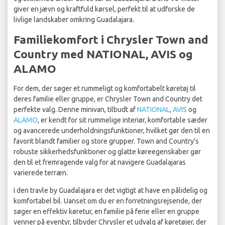
giver en jævn og kraftfuld kørsel, perfekt til at udforske de
livlige landskaber omkring Guadalajara.
Familiekomfort i Chrysler Town and
Country med NATIONAL, AVIS og
ALAMO
For dem, der søger et rummeligt og komfortabelt køretøj til
deres familie eller gruppe, er Chrysler Town and Country det
perfekte valg. Denne minivan, tilbudt af
NATIONAL
,
AVIS
og
ALAMO
, er kendt for sit rummelige interiør, komfortable sæder
og avancerede underholdningsfunktioner, hvilket gør den til en
favorit blandt familier og store grupper. Town and Country's
robuste sikkerhedsfunktioner og glatte køreegenskaber gør
den til et fremragende valg for at navigere Guadalajaras
varierede terræn.
I den travle by Guadalajara er det vigtigt at have en pålidelig og
komfortabel bil. Uanset om du er en forretningsrejsende, der
søger en effektiv køretur, en familie på ferie eller en gruppe
venner på eventyr, tilbyder Chrysler et udvalg af køretøjer, der