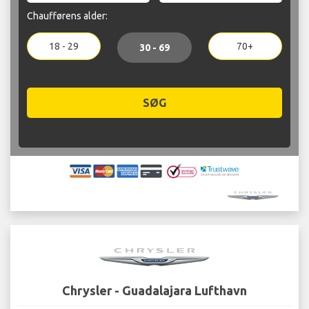
Chaufførens alder:
18 - 29
70+
30 - 69
SØG
Chrysler - Guadalajara Lufthavn