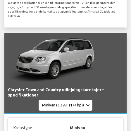
De viste specifikationer er kun til informationsformål, vi kan ikke garantere den
nøjagtige Chrysler 300 køretøjsmodel og specifikationer, du vil modtage. For
specifikke detaljer bør du kontakte det givne biludlejningsfirma på Guadalajara
Lufthavn.
Chrysler Town and Country udlejningskøretøjer –
specifikationer
Kropstype
Minivan