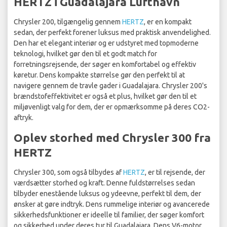
HERTZ i Guadalajara Lufthavn
Chrysler 200, tilgængelig gennem
HERTZ
, er en kompakt
sedan, der perfekt forener luksus med praktisk anvendelighed.
Den har et elegant interiør og er udstyret med topmoderne
teknologi, hvilket gør den til et godt match for
forretningsrejsende, der søger en komfortabel og effektiv
køretur. Dens kompakte størrelse gør den perfekt til at
navigere gennem de travle gader i Guadalajara. Chrysler 200's
brændstofeffektivitet er også et plus, hvilket gør den til et
miljøvenligt valg for dem, der er opmærksomme på deres CO2-
aftryk.
Oplev storhed med Chrysler 300 fra
HERTZ
Chrysler 300, som også tilbydes af
HERTZ
, er til rejsende, der
værdsætter storhed og kraft. Denne fuldstørrelses sedan
tilbyder enestående luksus og ydeevne, perfekt til dem, der
ønsker at gøre indtryk. Dens rummelige interiør og avancerede
sikkerhedsfunktioner er ideelle til familier, der søger komfort
og sikkerhed under deres tur til Guadalajara. Dens V6-motor