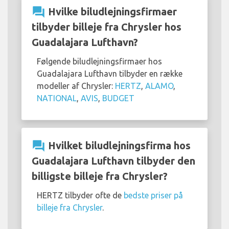
question_answer
Hvilke biludlejningsfirmaer
tilbyder billeje fra Chrysler hos
Guadalajara Lufthavn?
Følgende biludlejningsfirmaer hos
Guadalajara Lufthavn tilbyder en række
modeller af Chrysler:
HERTZ
,
ALAMO
,
NATIONAL
,
AVIS
,
BUDGET
question_answer
Hvilket biludlejningsfirma hos
Guadalajara Lufthavn tilbyder den
billigste billeje fra Chrysler?
HERTZ tilbyder ofte de
bedste priser på
billeje fra Chrysler
.