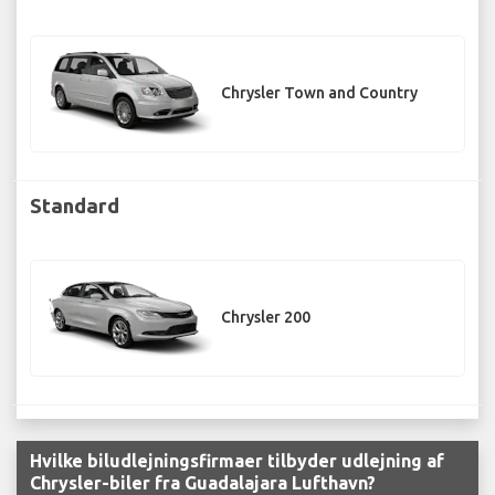
Chrysler Town and Country
Standard
Chrysler 200
Hvilke biludlejningsfirmaer tilbyder udlejning af
Chrysler-biler fra Guadalajara Lufthavn?