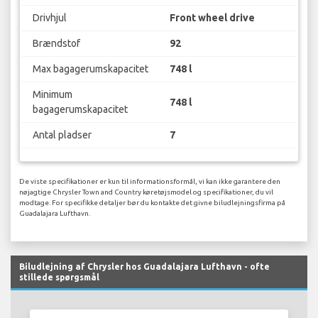
Drivhjul
Front wheel drive
Brændstof
92
Max bagagerumskapacitet
748 l
Minimum
748 l
bagagerumskapacitet
Antal pladser
7
De viste specifikationer er kun til informationsformål, vi kan ikke garantere den
nøjagtige Chrysler Town and Country køretøjsmodel og specifikationer, du vil
modtage. For specifikke detaljer bør du kontakte det givne biludlejningsfirma på
Guadalajara Lufthavn.
Biludlejning af Chrysler hos Guadalajara Lufthavn - ofte
stillede spørgsmål