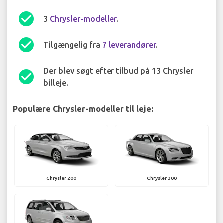
check_circle
3
Chrysler-modeller
.
check_circle
Tilgængelig fra
7 leverandører
.
Der blev søgt efter tilbud på 13 Chrysler
check_circle
billeje.
Populære Chrysler-modeller til leje:
Chrysler 200
Chrysler 300