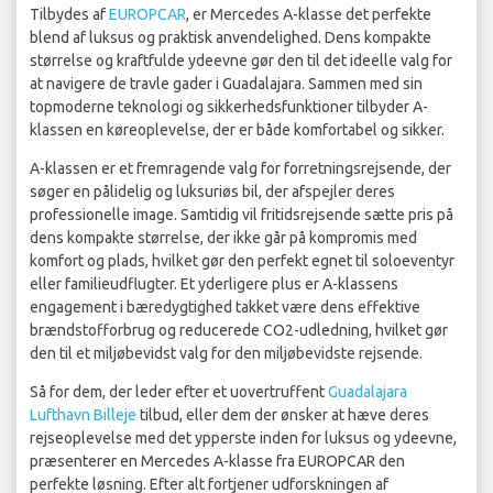
Tilbydes af
EUROPCAR
, er Mercedes A-klasse det perfekte
blend af luksus og praktisk anvendelighed. Dens kompakte
størrelse og kraftfulde ydeevne gør den til det ideelle valg for
at navigere de travle gader i Guadalajara. Sammen med sin
topmoderne teknologi og sikkerhedsfunktioner tilbyder A-
klassen en køreoplevelse, der er både komfortabel og sikker.
A-klassen er et fremragende valg for forretningsrejsende, der
søger en pålidelig og luksuriøs bil, der afspejler deres
professionelle image. Samtidig vil fritidsrejsende sætte pris på
dens kompakte størrelse, der ikke går på kompromis med
komfort og plads, hvilket gør den perfekt egnet til soloeventyr
eller familieudflugter. Et yderligere plus er A-klassens
engagement i bæredygtighed takket være dens effektive
brændstofforbrug og reducerede CO2-udledning, hvilket gør
den til et miljøbevidst valg for den miljøbevidste rejsende.
Så for dem, der leder efter et uovertruffent
Guadalajara
Lufthavn Billeje
tilbud, eller dem der ønsker at hæve deres
rejseoplevelse med det ypperste inden for luksus og ydeevne,
præsenterer en Mercedes A-klasse fra EUROPCAR den
perfekte løsning. Efter alt fortjener udforskningen af