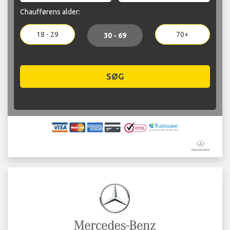
Chaufførens alder:
18 - 29
70+
30 - 69
SØG