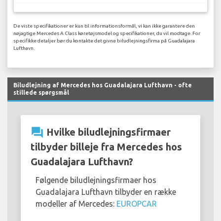
De viste specifikationer er kun til informationsformål, vi kan ikke garantere den
nøjagtige Mercedes A Class køretøjsmodel og specifikationer, du vil modtage. For
specifikke detaljer bør du kontakte det givne biludlejningsfirma på Guadalajara
Lufthavn.
Biludlejning af Mercedes hos Guadalajara Lufthavn - ofte
stillede spørgsmål
question_answer
Hvilke biludlejningsfirmaer
tilbyder billeje fra Mercedes hos
Guadalajara Lufthavn?
Følgende biludlejningsfirmaer hos
Guadalajara Lufthavn tilbyder en række
modeller af Mercedes:
EUROPCAR