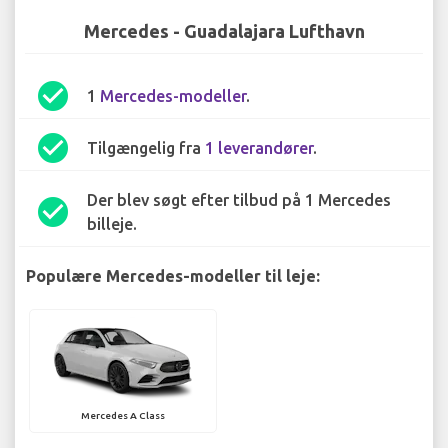
Mercedes - Guadalajara Lufthavn
check_circle
1
Mercedes-modeller
.
check_circle
Tilgængelig fra
1 leverandører
.
Der blev søgt efter tilbud på 1 Mercedes
check_circle
billeje.
Populære Mercedes-modeller til leje:
Mercedes A Class