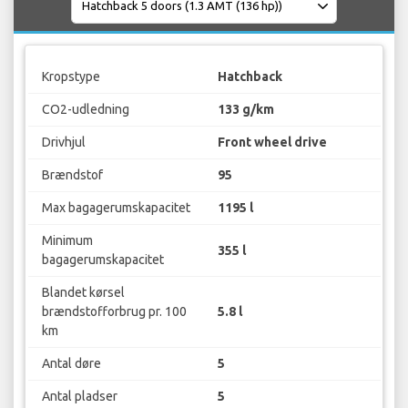
Kropstype
Hatchback
CO2-udledning
133 g/km
Drivhjul
Front wheel drive
Brændstof
95
Max bagagerumskapacitet
1195 l
Minimum
355 l
bagagerumskapacitet
Blandet kørsel
brændstofforbrug pr. 100
5.8 l
km
Antal døre
5
Antal pladser
5