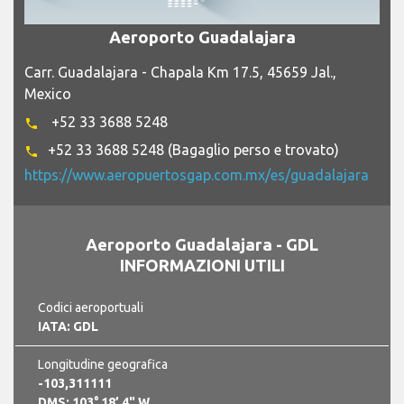
Aeroporto Guadalajara
Carr. Guadalajara - Chapala Km 17.5, 45659 Jal.,
Mexico
+52 33 3688 5248
phone
+52 33 3688 5248 (Bagaglio perso e trovato)
phone
https://www.aeropuertosgap.com.mx/es/guadalajara
Aeroporto Guadalajara - GDL
INFORMAZIONI UTILI
Codici aeroportuali
IATA: GDL
Longitudine geografica
-103,311111
DMS: 103° 18’ 4" W