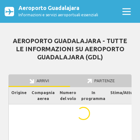
Aeroporto Guadalajara
Informazioni e servizi aeroportuali essenziali
AEROPORTO GUADALAJARA - TUTTE
LE INFORMAZIONI SU AEROPORTO
GUADALAJARA (GDL)
ARRIVI
PARTENZE
Origine
Compagnia
Numero
In
Stima/Attuale
aerea
del volo
programma
...