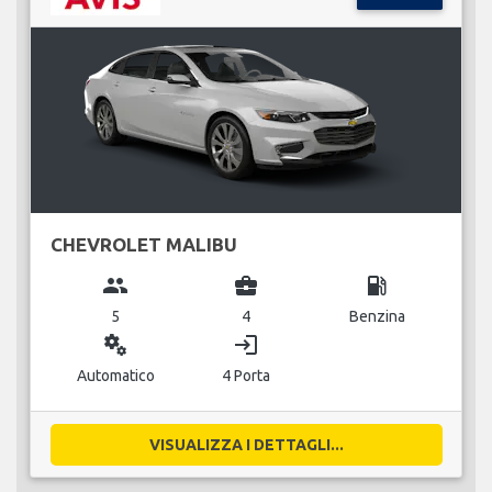
CHEVROLET MALIBU
group
business_center
local_gas_station
5
4
Benzina
miscellaneous_services
login
Automatico
4 Porta
VISUALIZZA I DETTAGLI...