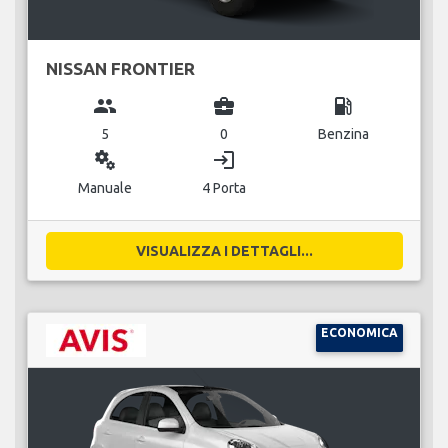
NISSAN FRONTIER
group
business_center
local_gas_station
5
0
Benzina
miscellaneous_services
login
Manuale
4 Porta
VISUALIZZA I DETTAGLI...
ECONOMICA