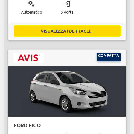
miscellaneous_services
login
Automatico
5 Porta
VISUALIZZA I DETTAGLI...
COMPATTA
FORD FIGO