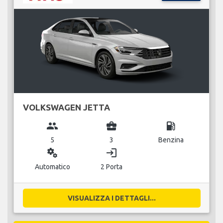
VOLKSWAGEN JETTA
group
business_center
local_gas_station
5
3
Benzina
miscellaneous_services
login
Automatico
2 Porta
VISUALIZZA I DETTAGLI...