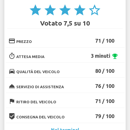
star
star
star
star
star_border
Votato 7,5 su 10
credit_card
71 / 100
PREZZO
timer
3 minuti
emoji_events
ATTESA MEDIA
directions_car
80 / 100
QUALITÀ DEL VEICOLO
room_service
76 / 100
SERVIZIO DI ASSISTENZA
flag
71 / 100
RITIRO DEL VEICOLO
beenhere
79 / 100
CONSEGNA DEL VEICOLO
Nel terminal