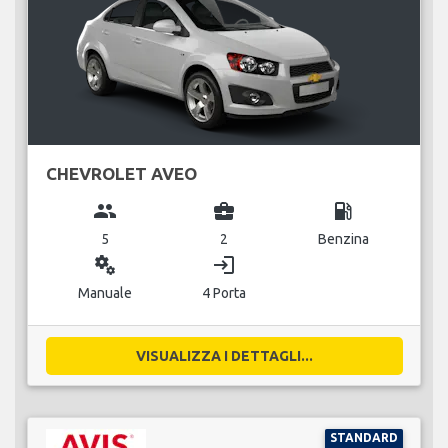
CHEVROLET AVEO
group
business_center
local_gas_station
5
2
Benzina
miscellaneous_services
login
Manuale
4 Porta
VISUALIZZA I DETTAGLI...
STANDARD