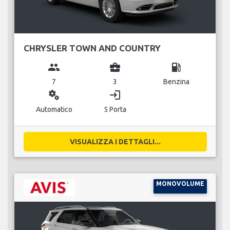
CHRYSLER TOWN AND COUNTRY
group
business_center
local_gas_station
7
3
Benzina
miscellaneous_services
login
Automatico
5 Porta
VISUALIZZA I DETTAGLI...
MONOVOLUME