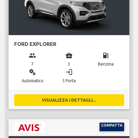
FORD EXPLORER
group
business_center
local_gas_station
7
3
Benzina
miscellaneous_services
login
Automatico
5 Porta
VISUALIZZA I DETTAGLI...
COMPATTA