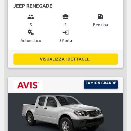
JEEP RENEGADE
group
business_center
local_gas_station
5
2
Benzina
miscellaneous_services
login
Automatico
5 Porta
VISUALIZZA I DETTAGLI...
CAMION GRANDE