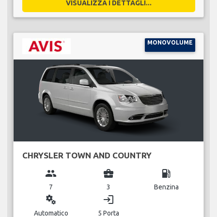
VISUALIZZA I DETTAGLI...
MONOVOLUME
CHRYSLER TOWN AND COUNTRY
group
business_center
local_gas_station
7
3
Benzina
miscellaneous_services
login
Automatico
5 Porta