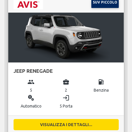
SUV PICCOLO
JEEP RENEGADE
group
business_center
local_gas_station
5
2
Benzina
miscellaneous_services
login
Automatico
5 Porta
VISUALIZZA I DETTAGLI...