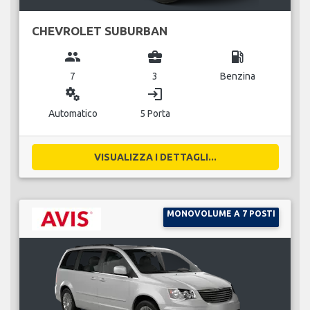
CHEVROLET SUBURBAN
group
business_center
local_gas_station
7
3
Benzina
miscellaneous_services
login
Automatico
5 Porta
VISUALIZZA I DETTAGLI...
MONOVOLUME A 7 POSTI