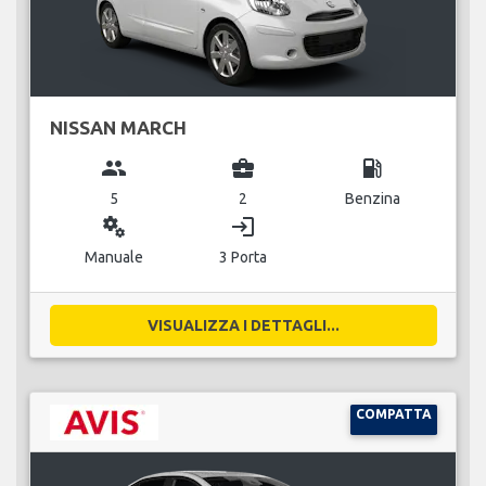
NISSAN MARCH
group
business_center
local_gas_station
5
2
Benzina
miscellaneous_services
login
Manuale
3 Porta
VISUALIZZA I DETTAGLI...
COMPATTA