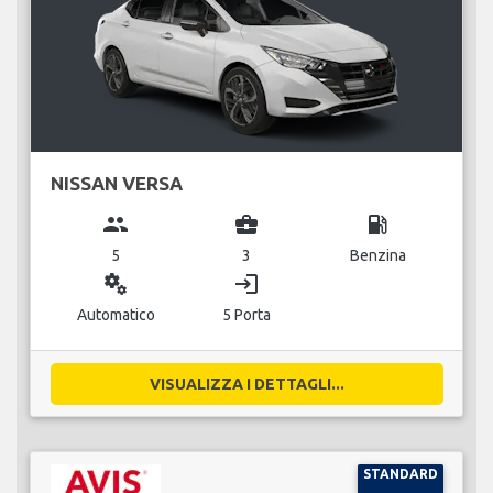
NISSAN VERSA
group
business_center
local_gas_station
5
3
Benzina
miscellaneous_services
login
Automatico
5 Porta
VISUALIZZA I DETTAGLI...
STANDARD