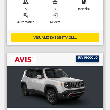
group
business_center
local_gas_station
5
3
Benzina
miscellaneous_services
login
Automatico
4 Porta
VISUALIZZA I DETTAGLI...
SUV PICCOLO