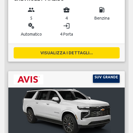
group
business_center
local_gas_station
5
4
Benzina
miscellaneous_services
login
Automatico
4 Porta
VISUALIZZA I DETTAGLI...
SUV GRANDE