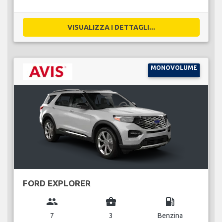
VISUALIZZA I DETTAGLI...
MONOVOLUME
FORD EXPLORER
group
business_center
local_gas_station
7
3
Benzina