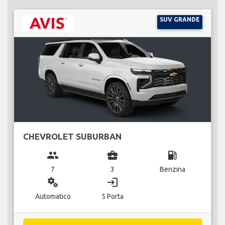
SUV GRANDE
CHEVROLET SUBURBAN
group
business_center
local_gas_station
7
3
Benzina
miscellaneous_services
login
Automatico
5 Porta