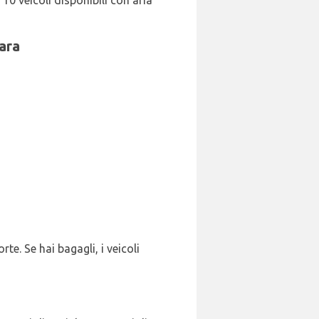
0 veicoli disponibili con aria
jara
rte. Se hai bagagli, i veicoli