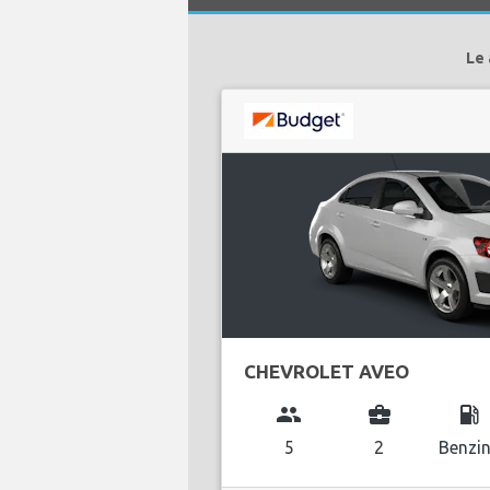
Le 
CHEVROLET AVEO
group
business_center
local_gas_station
5
2
Benzi