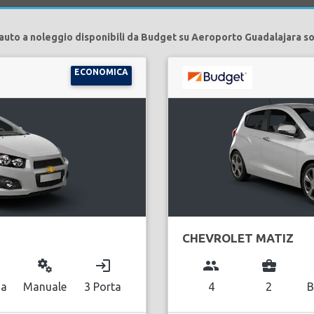
auto a noleggio disponibili da Budget su Aeroporto Guadalajara s
ECONOMICA
CHEVROLET MATIZ
miscellaneous_services
login
group
business_center
na
Manuale
3 Porta
4
2
B