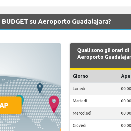
di BUDGET su Aeroporto Guadalajara?
Quali sono gli orari d
Aeroporto Guadalajar
Giorno
Ape
Lunedi
00:0
Martedì
00:0
Mercoledì
00:0
Giovedi
00:0