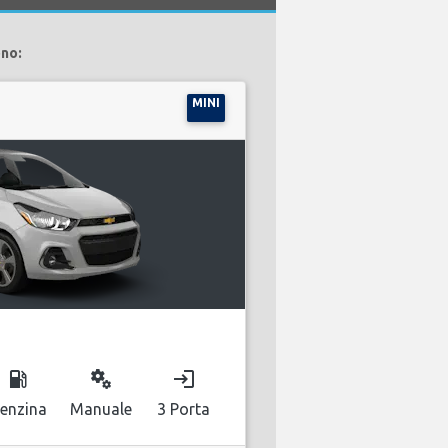
ono:
MINI
local_gas_station
miscellaneous_services
login
enzina
Manuale
3 Porta