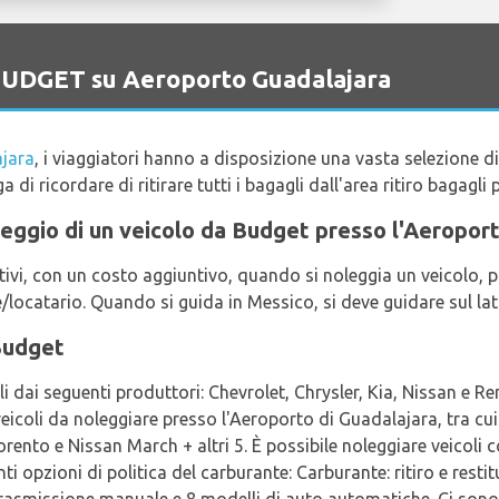
 BUDGET su Aeroporto Guadalajara
jara
, i viaggiatori hanno a disposizione una vasta selezione d
ga di ricordare di ritirare tutti i bagagli dall'area ritiro bagagli 
noleggio di un veicolo da Budget presso l'Aeropor
i, con un costo aggiuntivo, quando si noleggia un veicolo, pu
e/locatario. Quando si guida in Messico, si deve guidare sul lat
Budget
li dai seguenti produttori: Chevrolet, Chrysler, Kia, Nissan e Re
 veicoli da noleggiare presso l'Aeroporto di Guadalajara, tra cu
ento e Nissan March + altri 5. È possibile noleggiare veicoli co
ti opzioni di politica del carburante: Carburante: ritiro e resti