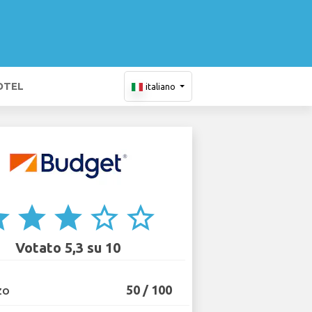
OTEL
italiano
ar
star
star
star_border
star_border
Votato 5,3 su 10
50 / 100
ZO