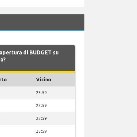
i apertura di BUDGET su
a?
rto
Vicino
0
23:59
0
23:59
0
23:59
0
23:59