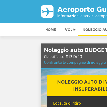
Aeroporto Gu
Informazioni e servizi aeropo
HOME
VOLI
NOLEGGIO A
Noleggio auto BUDGET
Classificato #13 Di 13
Confronta le compagnie di noleggio
NOLEGGIO AUTO DI 
INSUPERABIL
Località di ritiro