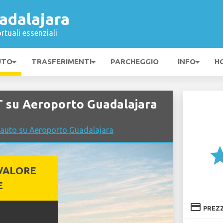
adalajara
rtuali essenziali
UTO
TRASFERIMENTI
PARCHEGGIO
INFO
H
 su Aeroporto Guadalajara
 auto su Aeroporto Guadalajara
st
VALORE
E
credit_card
PREZ