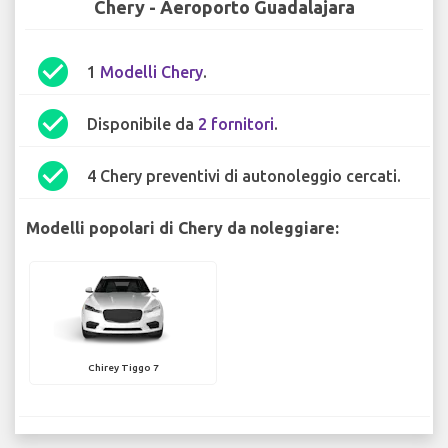
Chery - Aeroporto Guadalajara
check_circle
1
Modelli Chery
.
check_circle
Disponibile da
2 fornitori
.
check_circle
4 Chery preventivi di autonoleggio cercati.
Modelli popolari di Chery da noleggiare:
Chirey Tiggo 7