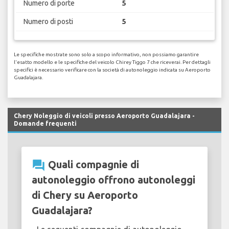
Numero di porte
5
Numero di posti
5
Le specifiche mostrate sono solo a scopo informativo, non possiamo garantire
l'esatto modello e le specifiche del veicolo Chirey Tiggo 7 che riceverai. Per dettagli
specifici è necessario verificare con la società di autonoleggio indicata su Aeroporto
Guadalajara.
Chery Noleggio di veicoli presso Aeroporto Guadalajara -
Domande frequenti
question_answer
Quali compagnie di
autonoleggio offrono autonoleggi
di Chery su Aeroporto
Guadalajara?