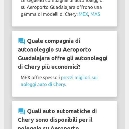
Le seguenti compagnie di autonoleggio
su Aeroporto Guadalajara offrono una
gamma di modelli di Chery:
MEX
,
MAS
question_answer
Quale compagnia di
autonoleggio su Aeroporto
Guadalajara offre gli autonoleggi
di Chery più economici?
MEX offre spesso i
prezzi migliori sui
noleggi auto di Chery
.
question_answer
Quali auto automatiche di
Chery sono disponibili per il
noleggio su Aeroporto