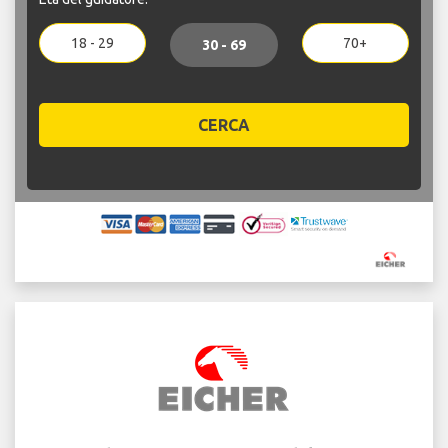
18 - 29
70+
30 - 69
CERCA