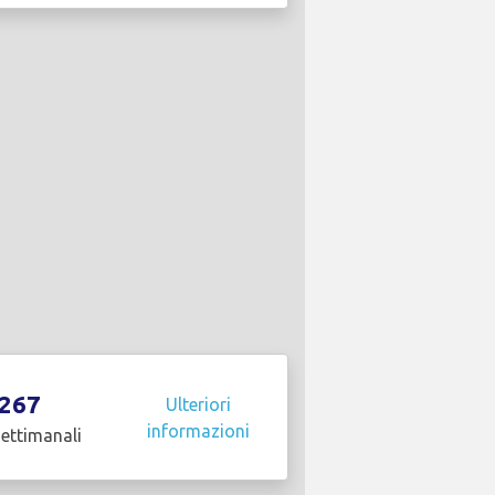
267
Ulteriori
informazioni
settimanali