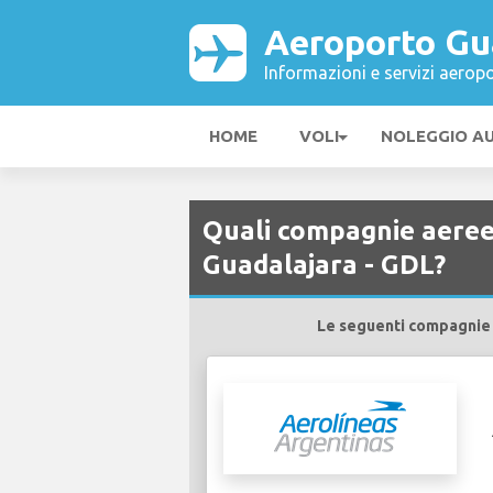
Aeroporto Gu
Informazioni e servizi aeropo
HOME
VOLI
NOLEGGIO A
Quali compagnie aeree
Guadalajara - GDL?
Le seguenti compagnie a