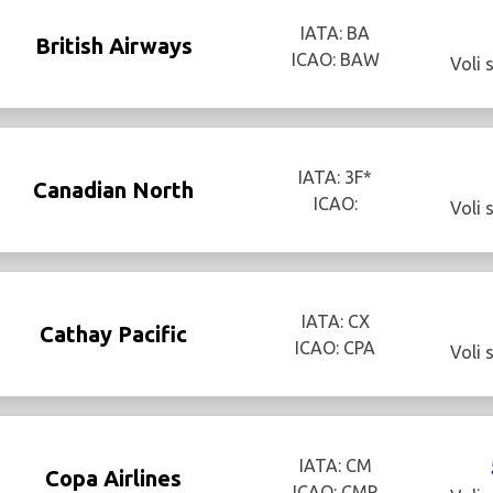
IATA: BA
British Airways
ICAO: BAW
Voli 
IATA: 3F*
Canadian North
ICAO:
Voli 
IATA: CX
Cathay Pacific
ICAO: CPA
Voli 
IATA: CM
Copa Airlines
ICAO: CMP