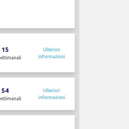
15
Ulteriori
informazioni
settimanali
54
Ulteriori
informazioni
settimanali