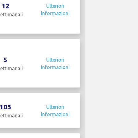
12
Ulteriori
informazioni
settimanali
5
Ulteriori
informazioni
settimanali
103
Ulteriori
informazioni
settimanali