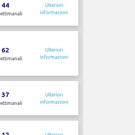
44
Ulteriori
informazioni
settimanali
62
Ulteriori
informazioni
settimanali
37
Ulteriori
informazioni
settimanali
12
Ulteriori