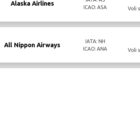
Alaska Airlines
ICAO: ASA
Voli 
IATA: NH
All Nippon Airways
ICAO: ANA
Voli 