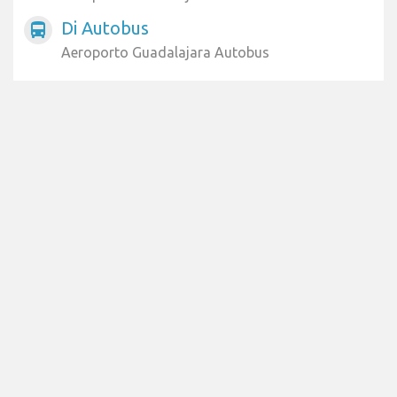
Di Autobus
directions_bus
Aeroporto Guadalajara Autobus