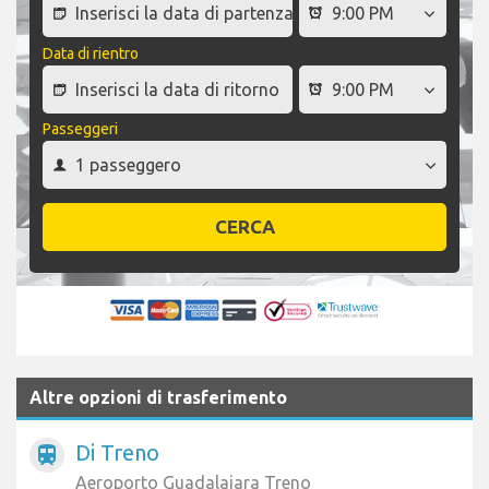
Data di rientro
Passeggeri
CERCA
Altre opzioni di trasferimento
Di Treno
train
Aeroporto Guadalajara Treno