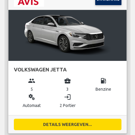
VOLKSWAGEN JETTA
group
business_center
local_gas_station
5
3
Benzine
miscellaneous_services
login
Automaat
2 Portier
DETAILS WEERGEVEN...