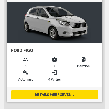
FORD FIGO
group
business_center
local_gas_station
5
3
Benzine
miscellaneous_services
login
Automaat
4 Portier
DETAILS WEERGEVEN...