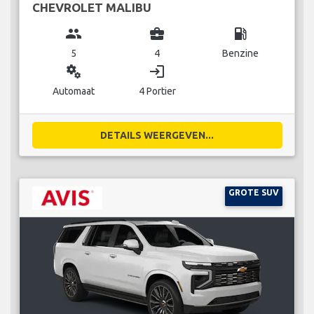
CHEVROLET MALIBU
group
business_center
local_gas_station
5
4
Benzine
miscellaneous_services
login
Automaat
4 Portier
DETAILS WEERGEVEN...
GROTE SUV