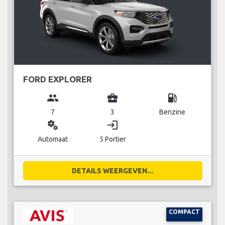
FORD EXPLORER
group
business_center
local_gas_station
7
3
Benzine
miscellaneous_services
login
Automaat
5 Portier
DETAILS WEERGEVEN...
COMPACT