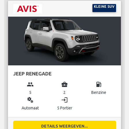
KLEINE SUV
JEEP RENEGADE
group
business_center
local_gas_station
5
2
Benzine
miscellaneous_services
login
Automaat
5 Portier
DETAILS WEERGEVEN...