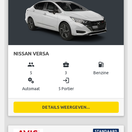
NISSAN VERSA
group
business_center
local_gas_station
5
3
Benzine
miscellaneous_services
login
Automaat
5 Portier
DETAILS WEERGEVEN...
STANDAARD