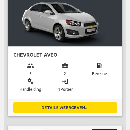
CHEVROLET AVEO
group
business_center
local_gas_station
5
2
Benzine
miscellaneous_services
login
Handleiding
4 Portier
DETAILS WEERGEVEN...