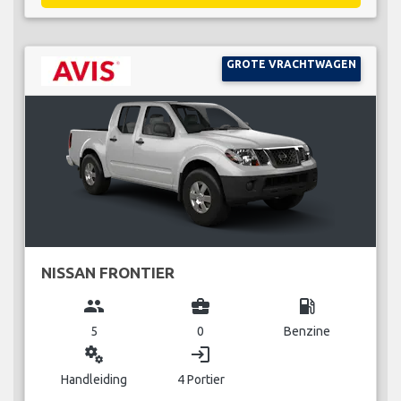
GROTE VRACHTWAGEN
NISSAN FRONTIER
group
business_center
local_gas_station
5
0
Benzine
miscellaneous_services
login
Handleiding
4 Portier