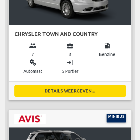
CHRYSLER TOWN AND COUNTRY
group
business_center
local_gas_station
7
3
Benzine
miscellaneous_services
login
Automaat
5 Portier
DETAILS WEERGEVEN...
MINIBUS