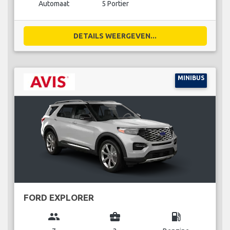
Automaat
5 Portier
DETAILS WEERGEVEN...
MINIBUS
FORD EXPLORER
group
business_center
local_gas_station