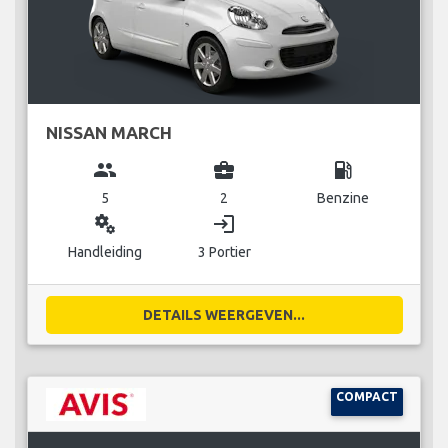
NISSAN MARCH
group
business_center
local_gas_station
5
2
Benzine
miscellaneous_services
login
Handleiding
3 Portier
DETAILS WEERGEVEN...
COMPACT