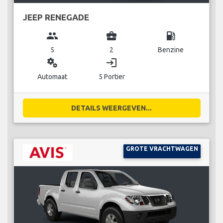
JEEP RENEGADE
group
business_center
local_gas_station
5
2
Benzine
miscellaneous_services
login
Automaat
5 Portier
DETAILS WEERGEVEN...
GROTE VRACHTWAGEN