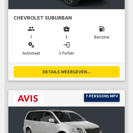
CHEVROLET SUBURBAN
group
business_center
local_gas_station
7
3
Benzine
miscellaneous_services
login
Automaat
5 Portier
DETAILS WEERGEVEN...
7-PERSOONS MPV