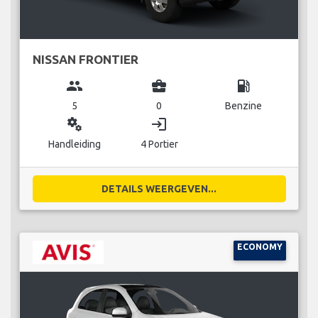
NISSAN FRONTIER
group
business_center
local_gas_station
5
0
Benzine
miscellaneous_services
login
Handleiding
4 Portier
DETAILS WEERGEVEN...
ECONOMY