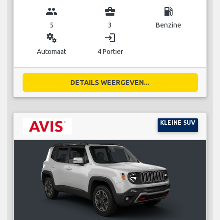
group
business_center
local_gas_station
5
3
Benzine
miscellaneous_services
login
Automaat
4 Portier
DETAILS WEERGEVEN...
KLEINE SUV