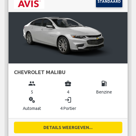
STANDAARD
CHEVROLET MALIBU
group
business_center
local_gas_station
5
4
Benzine
miscellaneous_services
login
Automaat
4 Portier
DETAILS WEERGEVEN...