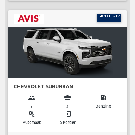
GROTE SUV
CHEVROLET SUBURBAN
group
business_center
local_gas_station
7
3
Benzine
miscellaneous_services
login
Automaat
5 Portier