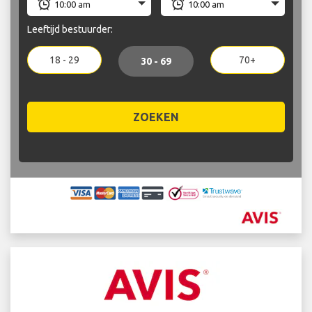
Leeftijd bestuurder:
18 - 29
70+
30 - 69
ZOEKEN