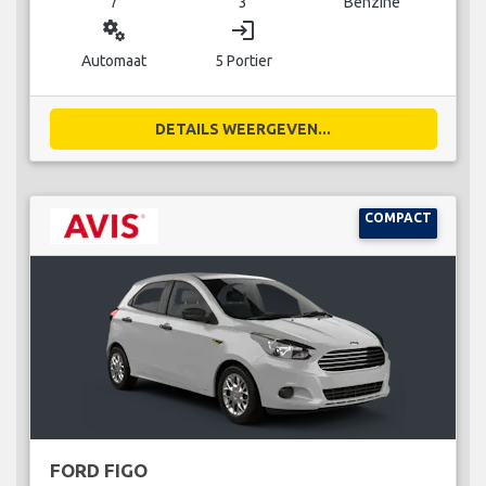
7
3
Benzine
miscellaneous_services
login
Automaat
5 Portier
DETAILS WEERGEVEN...
COMPACT
FORD FIGO