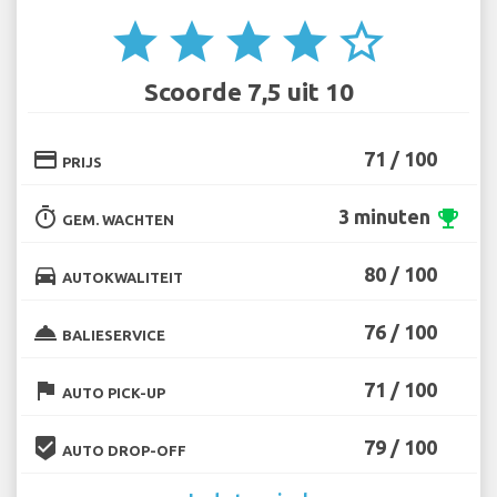
star
star
star
star
star_border
Scoorde 7,5 uit 10
credit_card
71 / 100
PRIJS
timer
3 minuten
emoji_events
GEM. WACHTEN
directions_car
80 / 100
AUTOKWALITEIT
room_service
76 / 100
BALIESERVICE
flag
71 / 100
AUTO PICK-UP
beenhere
79 / 100
AUTO DROP-OFF