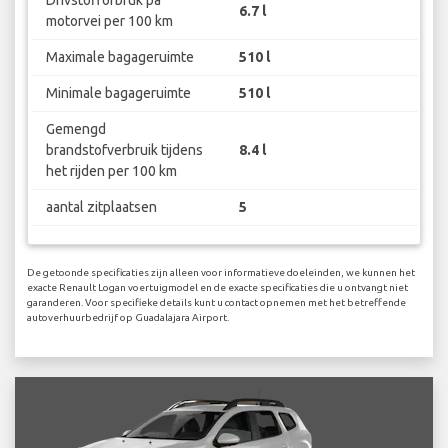
Drivstofforbruk på
6.7 l
motorvei per 100 km
Maximale bagageruimte
510 l
Minimale bagageruimte
510 l
Gemengd
brandstofverbruik tijdens
8.4 l
het rijden per 100 km
aantal zitplaatsen
5
De getoonde specificaties zijn alleen voor informatieve doeleinden, we kunnen het
exacte Renault Logan voertuigmodel en de exacte specificaties die u ontvangt niet
garanderen. Voor specifieke details kunt u contact opnemen met het betreffende
autoverhuurbedrijf op Guadalajara Airport.