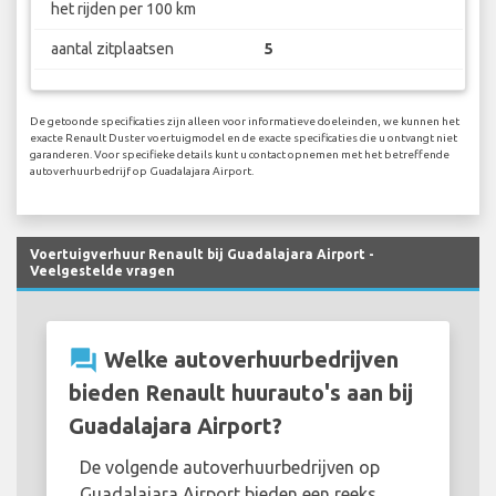
het rijden per 100 km
aantal zitplaatsen
5
De getoonde specificaties zijn alleen voor informatieve doeleinden, we kunnen het
exacte Renault Duster voertuigmodel en de exacte specificaties die u ontvangt niet
garanderen. Voor specifieke details kunt u contact opnemen met het betreffende
autoverhuurbedrijf op Guadalajara Airport.
Voertuigverhuur Renault bij Guadalajara Airport -
Veelgestelde vragen
question_answer
Welke autoverhuurbedrijven
bieden Renault huurauto's aan bij
Guadalajara Airport?
De volgende autoverhuurbedrijven op
Guadalajara Airport bieden een reeks