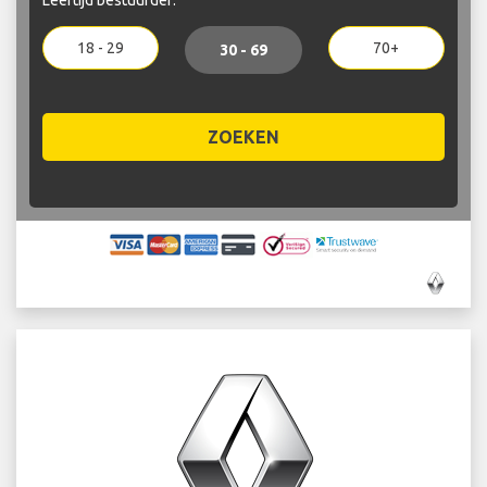
18 - 29
70+
30 - 69
ZOEKEN