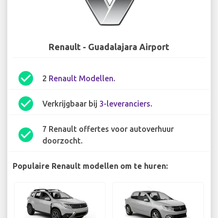
Renault - Guadalajara Airport
check_circle
2
Renault Modellen
.
check_circle
Verkrijgbaar bij
3-leveranciers
.
7 Renault offertes voor autoverhuur
check_circle
doorzocht.
Populaire Renault modellen om te huren: