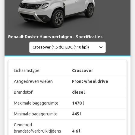
Renault Duster Huurvoertuigen - Specificaties
Lichaamstype
Crossover
Aangedreven wielen
Front wheel drive
Brandstof
diesel
Maximale bagageruimte
1478 l
Minimale bagageruimte
445 l
Gemengd
brandstofverbruik tijdens
4.6 l