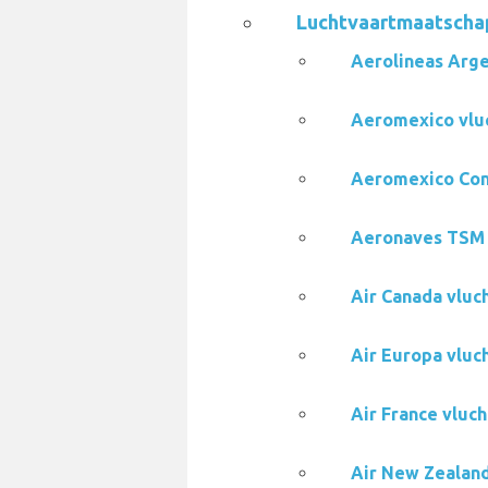
Luchtvaartmaatschap
Aerolineas Arge
Aeromexico vluc
Aeromexico Conn
Aeronaves TSM 
Air Canada vluc
Air Europa vluc
Air France vluc
Air New Zealand