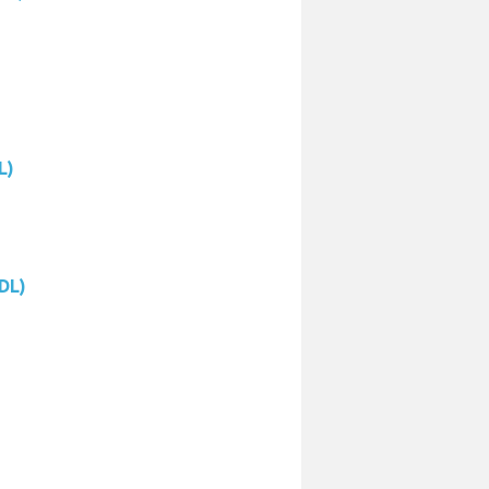
L)
DL)