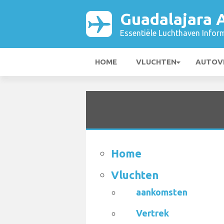
Guadalajara A
Essentiële Luchthaven Infor
HOME
VLUCHTEN
AUTOV
Home
Vluchten
aankomsten
Vertrek