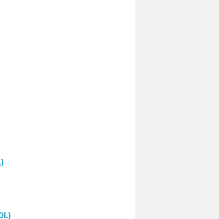
L)
DL)