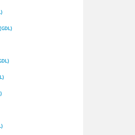
L)
(GDL)
GDL)
L)
)
L)