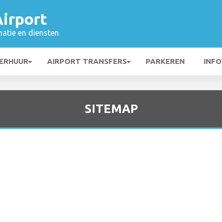
irport
matie en diensten
ERHUUR
AIRPORT TRANSFERS
PARKEREN
INFO
SITEMAP