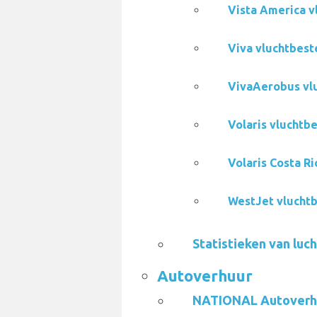
Vista America v
Viva vluchtbest
VivaAerobus vlu
Volaris vluchtb
Volaris Costa R
WestJet vluchtb
Statistieken van luc
Autoverhuur
NATIONAL Autoverh