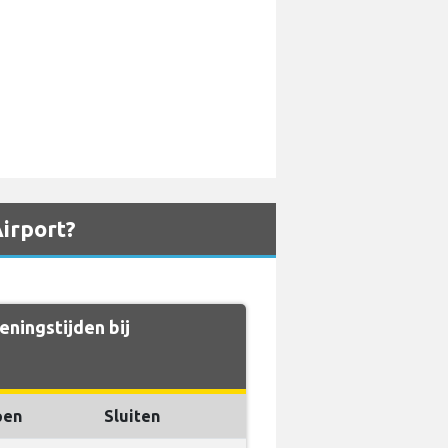
Airport?
ningstijden bij
pen
Sluiten