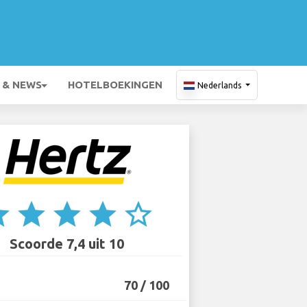
 & NEWS
HOTELBOEKINGEN
Nederlands
ar
star
star
star
star_border
Scoorde 7,4 uit 10
70 / 100