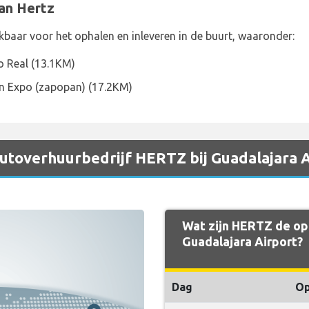
van Hertz
kbaar voor het ophalen en inleveren in de buurt, waaronder:
o Real (13.1KM)
nn Expo (zapopan) (17.2KM)
 autoverhuurbedrijf HERTZ bij Guadalajara 
Wat zijn HERTZ de ope
Guadalajara Airport?
Dag
O