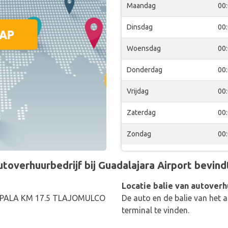
Maandag
00
Dinsdag
00
Woensdag
00
Donderdag
00
Vrijdag
00
Zaterdag
00
Zondag
00
overhuurbedrijf bij Guadalajara Airport bevindt 
Locatie balie van autoverh
ALA KM 17.5 TLAJOMULCO
De auto en de balie van het a
terminal te vinden.