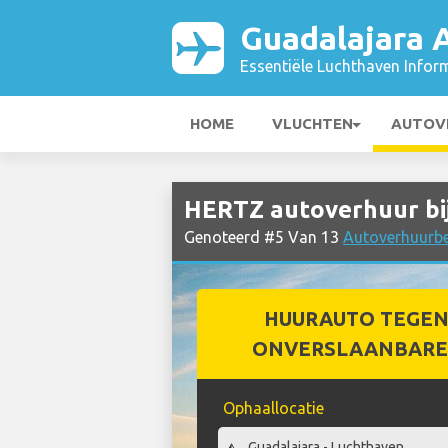
Guadalajara A
Essentiële Luchthaven Infor
HOME
VLUCHTEN
AUTOV
HERTZ autoverhuur bij
Genoteerd #5 Van 13
Autoverhuurbed
HUURAUTO TEGEN
ONVERSLAANBARE 
Ophaallocatie