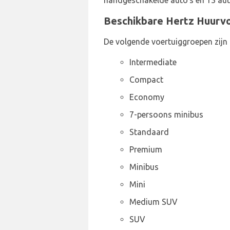
handgeschakelde auto's en 13 auto
Beschikbare Hertz Huurvo
De volgende voertuiggroepen zijn
Intermediate
Compact
Economy
7-persoons minibus
Standaard
Premium
Minibus
Mini
Medium SUV
SUV