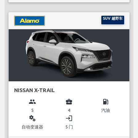
SUV 越野车
NISSAN X-TRAIL
group
business_center
local_gas_station
5
4
汽油
miscellaneous_services
login
自动变速器
5 门