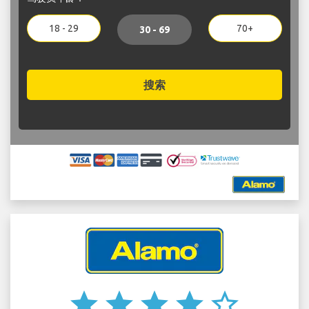
18 - 29
70+
30 - 69
搜索
star
star
star
star
star_border