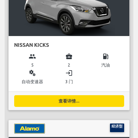
NISSAN KICKS
group
business_center
local_gas_station
5
2
汽油
miscellaneous_services
login
自动变速器
3 门
查看详情...
经济型