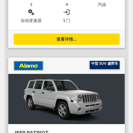
5
4
汽油
miscellaneous_services
login
自动变速器
5 门
查看详情...
中型 SUV 越野车
JEEP PATRIOT