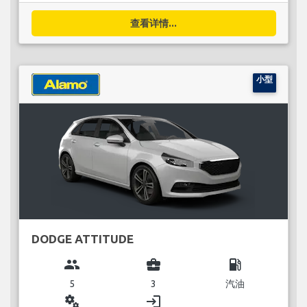
查看详情...
小型
DODGE ATTITUDE
group
business_center
local_gas_station
5
3
汽油
miscellaneous_services
login