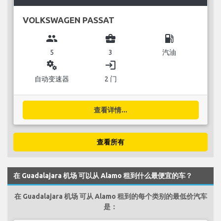
VOLKSWAGEN PASSAT
group
business_center
local_gas_station
5
3
汽油
miscellaneous_services
login
自动变速器
2 门
查看详情...
查看所有
在 Guadalajara 机场 可以从 Alamo 租到什么最便宜的车？
在 Guadalajara 机场 可从 Alamo 租到的每个类别的最低价汽车
是：