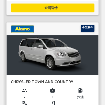
查看详情...
小型客车
CHRYSLER TOWN AND COUNTRY
group
business_center
local_gas_station
7
3
汽油
miscellaneous_services
login