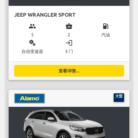
JEEP WRANGLER SPORT
group
business_center
local_gas_station
5
2
汽油
miscellaneous_services
login
自动变速器
3 门
查看详情...
大型