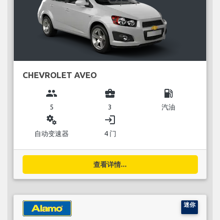
CHEVROLET AVEO
group
business_center
local_gas_station
5
3
汽油
miscellaneous_services
login
自动变速器
4 门
查看详情...
迷你