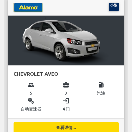
小型
CHEVROLET AVEO
group
business_center
local_gas_station
5
3
汽油
miscellaneous_services
login
自动变速器
4 门
查看详情...