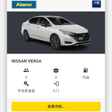
小型
NISSAN VERSA
group
business_center
local_gas_station
5
3
汽油
miscellaneous_services
login
手动变速器
5 门
查看详情...