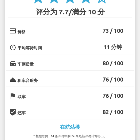
评分为 7.7/满分 10 分
credit_card
73 / 100
价格
timer
11 分钟
平均等待时间
directions_car
80 / 100
车辆质量
room_service
76 / 100
租车台服务
flag
76 / 100
取车
beenhere
82 / 100
还车
在航站楼
* 根据总共 314 条评论中的 26 条最新评论计算得出。