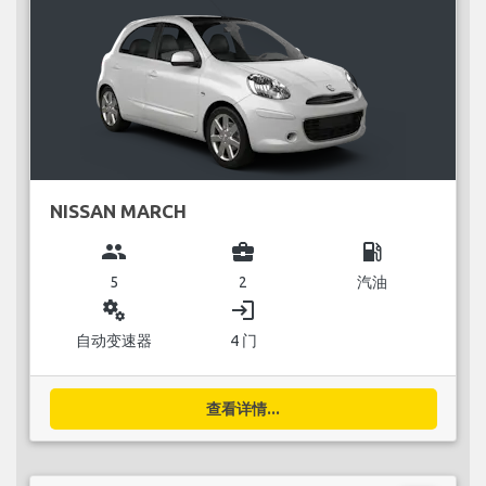
NISSAN MARCH
group
business_center
local_gas_station
5
2
汽油
miscellaneous_services
login
自动变速器
4 门
查看详情...