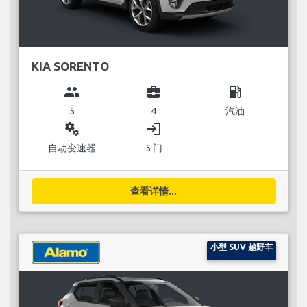
KIA SORENTO
group
business_center
local_gas_station
5
4
汽油
miscellaneous_services
login
自动变速器
5 门
查看详情...
小型 SUV 越野车