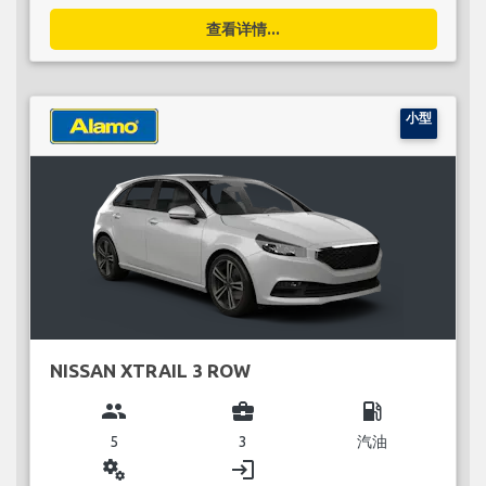
查看详情...
小型
NISSAN XTRAIL 3 ROW
group
business_center
local_gas_station
5
3
汽油
miscellaneous_services
login