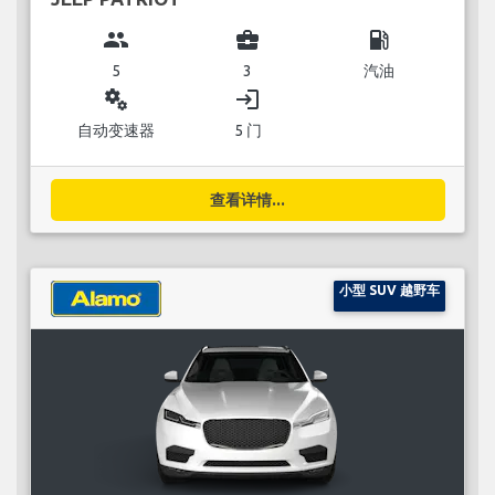
group
business_center
local_gas_station
5
3
汽油
miscellaneous_services
login
自动变速器
5 门
查看详情...
小型 SUV 越野车