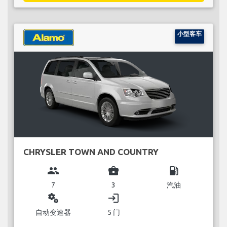
小型客车
CHRYSLER TOWN AND COUNTRY
group
business_center
local_gas_station
7
3
汽油
miscellaneous_services
login
自动变速器
5 门