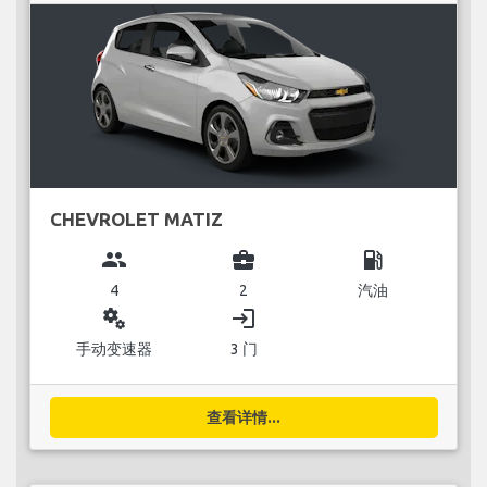
CHEVROLET MATIZ
group
business_center
local_gas_station
4
2
汽油
miscellaneous_services
login
手动变速器
3 门
查看详情...