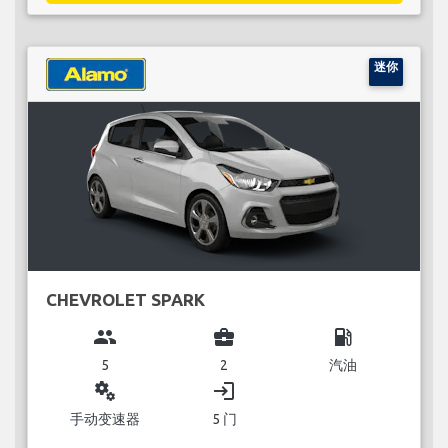
迷你
CHEVROLET SPARK
group
business_center
local_gas_station
5
2
汽油
miscellaneous_services
login
手动变速器
5 门