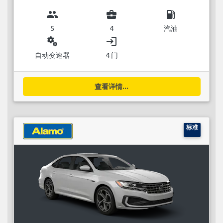
group
business_center
local_gas_station
5
4
汽油
miscellaneous_services
login
自动变速器
4 门
查看详情...
标准