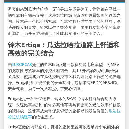
游客们来到瓜达拉哈拉，无论是出差还是休闲，往往都在寻找一
辆可靠的车辆来穿梭于这座繁忙的城市街道和风景如画的路线之
间。铃木是一个以价格实惠、可靠性和舒适性而闻名的品牌，深
受许多人的喜爱。铃木以生产经济实惠、耐用且功能齐全的车辆
而闻名，为任何旅程提供了性能和实用性的完美结合。
铃木Ertiga：瓜达拉哈拉道路上舒适和
高效的完美结合
由
EUROPCAR
提供的铃木Ertiga是一款多功能七座车型，将MPV
的宽敞性与紧凑车的操控性相结合。其1.5升汽油发动机既强劲
又高效，使其成为在瓜达拉哈拉市区和高速公路上行驶的绝佳选
择。Ertiga配备了现代化的安全功能，包括带有EBD的ABS和双
安全气囊，为每一次旅程提供了安心保障。
Ertiga还是一种环保选择，铃木的SHVS（铃木智能混合动力系
统）系统比其类别中的许多其他车辆具有更高的燃油效率和较低
的碳排放。这使其成为环保意识强的旅客寻找最佳价值的
瓜达拉
哈拉机场租车
的绝佳选择。
Ertiga宽敞的内部空间，灵活的座椅配置可以容纳行李或额外的