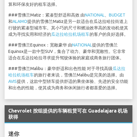
算和环保友好的租车选择。
###雪佛兰Matiz：紧凑型舒适和高效 由
NATIONAL
、
BUDGET
和
ALAMO
提供的雪佛兰Matiz是另一款适合在瓜达拉哈拉街道上
行驶的紧凑型城市车。其小巧的尺寸和燃油效率高的发动机使其
成为寻找实用和经济的
瓜达拉哈拉机场租车
的客户的良好选择。
###雪佛兰Equinox：宽敞豪华 由
NATIONAL
提供的雪佛兰
Equinox是一款中型SUV，集合了动力、豪华和宽敞性。它非常
适合在瓜达拉哈拉寻求提升驾驶体验的家庭或商务旅行团体。
###雪佛兰Malibu：豪华舒适和出色性能 对于寻找高级
瓜达拉
哈拉机场租车
的旅行者来说，雪佛兰Malibu是完美的选择。由
AVIS
提供，这款中型轿车提供舒适的乘坐体验、先进的安全功能
和出色的性能，使其成为商务和休闲旅行者都喜爱的选择。
Chevrolet 按组提供的车辆租赁可在 Guadalajara 机场
获得
迷你