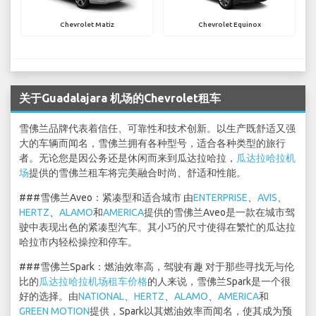
Chevrolet Matiz
Chevrolet Equinox
关于Guadalajara 机场的Chevrolet租车
雪佛兰品牌代表着信任、可靠性和技术创新。以生产既舒适又强
大的车辆而闻名，雪佛兰拥有各种型号，适合各种类型的旅行
者。无论您是因公务还是休闲而来到瓜达拉哈拉，
瓜达拉哈拉机
场
提供的雪佛兰租车将完美融合时尚、舒适和性能。
###雪佛兰Aveo：紧凑型和适合城市 由
ENTERPRISE
、
AVIS
、
HERTZ
、
ALAMO
和
AMERICA
提供的雪佛兰Aveo是一款在城市驾
驶中表现出色的紧凑型汽车。其小巧的尺寸使得在繁忙的瓜达拉
哈拉市内轻松操控和停车。
###雪佛兰Spark：燃油效率高，驾驶有趣 对于那些寻找无与伦
比的
瓜达拉哈拉机场租车价格
的人来说，雪佛兰Spark是一个很
好的选择。由
NATIONAL
、
HERTZ
、
ALAMO
、
AMERICA
和
GREEN MOTION
提供，Spark以其燃油效率而闻名，使其成为预